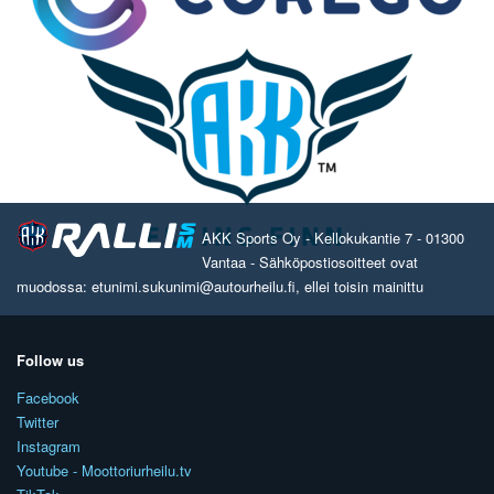
AKK Sports Oy - Kellokukantie 7 - 01300
Vantaa - Sähköpostiosoitteet ovat
muodossa: etunimi.sukunimi@autourheilu.fi, ellei toisin mainittu
Follow us
Facebook
Twitter
Instagram
Youtube - Moottoriurheilu.tv