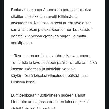
Reilut 20 sekuntia Asunmaan perässä toiseksi
sijoittunut Heikkilä saavutti Riihimäellä
tavoitteensa. Kakkossija nosti nurmijärveläisen
samalla luokan pistekärkeen ennen kuukauden
päästä Kuopiossa ajettavaa sarjan kolmatta
osakilpailua.
- Tavoitteena meillä oli vauhdin kasvattaminen
Tunturista ja tavoitteeseen päästiin. Tottakai nälkä
kasvaa syödessä ja taisteltiin voitosta
käytännössä toiseksi viimeiseen pätkään asti,
Heikkilä kertoi.
Lumipenkkaan nuottivirheen jälkeen ajanut
Lindholm on sarjassa edelleen toisena, kaksi
pistettä Heikkilää perässä.