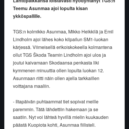
Lähtöpaikkansa loistavasti hyödyntänyt TGS:n
Teemu Asunmaa ajoi lopulta kisan
ykköspallille.
TGS:n kolmikko Asunmaa, Mikko Heikkilä ja Emil
Lindholm ajoi lähes koko kilpailun SM1-luokan
kärjessä. Viimeisellä erikoiskokeella kolmantena
ollut TGS Škoda Teamin Lindholm ajoi ulos ja
joutui kaivamaan Skodaansa penkasta liki
kymmenen minuuttia ollen lopulta luokan 12.
Asunmaan riitti näin ollen ajella tarkkaillen
voittajana maaliin.
- Iltapäivän puhtaammat tiet sopivat meille
paremmin. Tätä lähdettiin hakemaan ja se
saatiin. Nyt voi lähteä hyvillä mielin kuukauden
päästä Kuopiota kohti, Asunmaa fiilisteli.