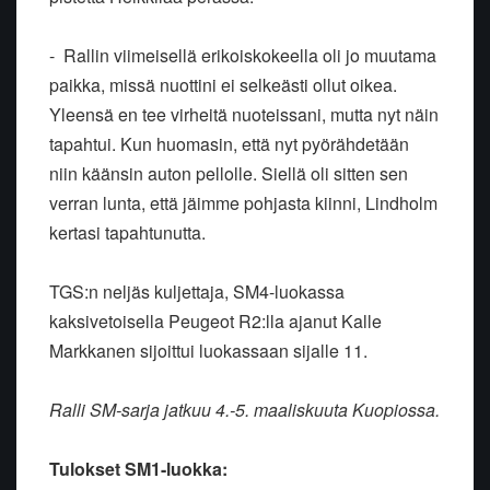
- Rallin viimeisellä erikoiskokeella oli jo muutama
paikka, missä nuottini ei selkeästi ollut oikea.
Yleensä en tee virheitä nuoteissani, mutta nyt näin
tapahtui. Kun huomasin, että nyt pyörähdetään
niin käänsin auton pellolle. Siellä oli sitten sen
verran lunta, että jäimme pohjasta kiinni, Lindholm
kertasi tapahtunutta.
TGS:n neljäs kuljettaja, SM4-luokassa
kaksivetoisella Peugeot R2:lla ajanut Kalle
Markkanen sijoittui luokassaan sijalle 11.
Ralli SM-sarja jatkuu 4.-5. maaliskuuta Kuopiossa.
Tulokset SM1-luokka: