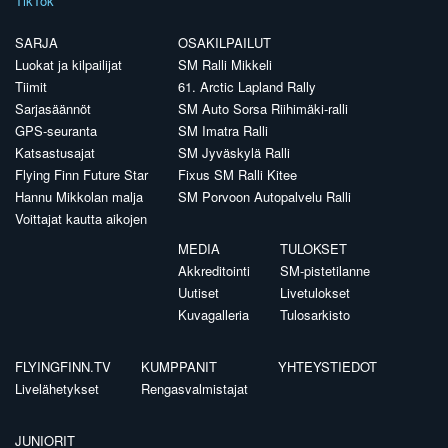
TikTok
SARJA
OSAKILPAILUT
Luokat ja kilpailijat
SM Ralli Mikkeli
Tiimit
61. Arctic Lapland Rally
Sarjasäännöt
SM Auto Sorsa Riihimäki-ralli
GPS-seuranta
SM Imatra Ralli
Katsastusajat
SM Jyväskylä Ralli
Flying Finn Future Star
Fixus SM Ralli Kitee
Hannu Mikkolan malja
SM Porvoon Autopalvelu Ralli
Voittajat kautta aikojen
MEDIA
TULOKSET
Akkreditointi
SM-pistetilanne
Uutiset
Livetulokset
Kuvagalleria
Tulosarkisto
FLYINGFINN.TV
KUMPPANIT
YHTEYSTIEDOT
Livelähetykset
Rengasvalmistajat
JUNIORIT