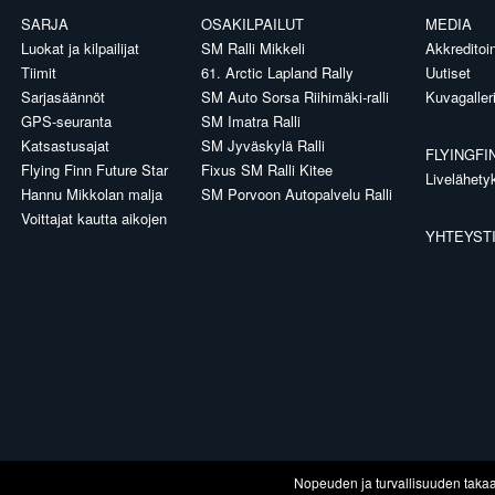
SARJA
OSAKILPAILUT
MEDIA
Luokat ja kilpailijat
SM Ralli Mikkeli
Akkreditoin
Tiimit
61. Arctic Lapland Rally
Uutiset
Sarjasäännöt
SM Auto Sorsa Riihimäki-ralli
Kuvagaller
GPS-seuranta
SM Imatra Ralli
Katsastusajat
SM Jyväskylä Ralli
FLYINGFI
Flying Finn Future Star
Fixus SM Ralli Kitee
Livelähety
Hannu Mikkolan malja
SM Porvoon Autopalvelu Ralli
Voittajat kautta aikojen
YHTEYST
Nopeuden ja turvallisuuden taka