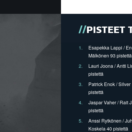
PISTEET 
1.
Esapekka Lappi / En
Mälkönen 93 pistettä
2.
Lauri Joona / Antti L
pistettä
3.
Patrick Enok / Silve
pistettä
4.
Jaspar Vaher / Rait 
pistettä
5.
Anssi Rytkönen / Juh
Koskela 40 pistettä