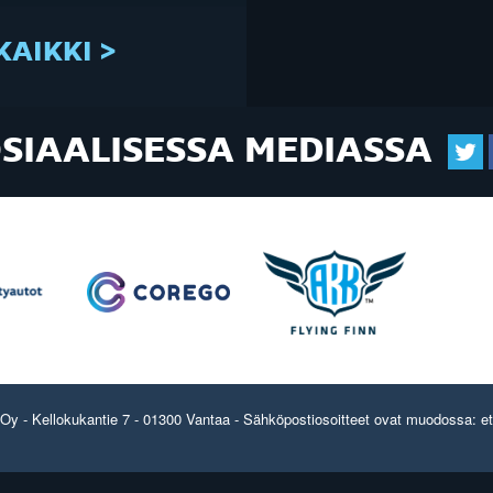
KAIKKI >
OSIAALISESSA MEDIASSA
y - Kellokukantie 7 - 01300 Vantaa - Sähköpostiosoitteet ovat muodossa: etun