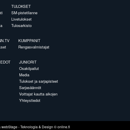
TULOKSET
ti
SM-pistetilanne
Livetulokset
ia
Tulosarkisto
NN.TV
KUMPPANIT
kset
Rengasvalmistajat
IEDOT
JUNIORIT
Osakilpailut
Media
Tulokset ja sarjapisteet
Sarjasäännöt
Voittajat kautta aikojen
Yhteystiedot
a
webStage
- Teknologia & Design ©
online.fi