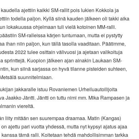
 kaudella ajettiin kaikki SM-rallit pois lukien Kokkola ja
ttiin todella paljon. Kyllä siinä kauden jälkeen oli takki aika
kun lokakuussa ohjelmaan tuli vielä kotoinen MM-ralli.
 päästiin SM-ralleissa kärjen tuntumaan, mutta ei pystytty
a ihan niin paljon, kun tällä tasolla vaaditaan. Päätimme,
udesta 2022 tulee osittain välivuosi ja ajetaan valikoituja
 ja sprinttejä. Kuopion jälkeen ajan ainakin Laukaan SM-
rintin, kun siinä sarjassa on hyvä tilanne pisteiden suhteen,
 Metsälä suunnitelmiaan.
ukijan jakkaralle istuu Rovaniemen Urheiluautoilijoita
a Jaakko Jäntti. Jäntti on tuttu nimi mm. Mika Rampasen ja
hlmanin viereltä.
hän liity mitään sen suurempaa draamaa. Matin (Kangas)
on ajettu pari vuotta yhdessä, mutta nyt kypsyi ajatus ajaa
 kanssa tämä ralli. Koitetaan tehdä mahdollisimman tarkka