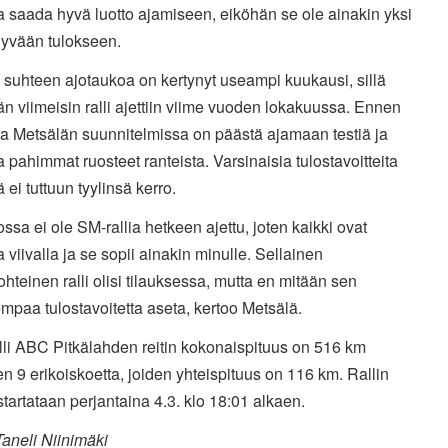
ja saada hyvä luotto ajamiseen, eiköhän se ole ainakin yksi
hyvään tulokseen.
 suhteen ajotaukoa on kertynyt useampi kuukausi, sillä
n viimeisin ralli ajettiin viime vuoden lokakuussa. Ennen
ua Metsälän suunnitelmissa on päästä ajamaan testiä ja
a pahimmat ruosteet ranteista. Varsinaisia tulostavoitteita
 ei tuttuun tyylinsä kerro.
ssa ei ole SM-rallia hetkeen ajettu, joten kaikki ovat
 viivalla ja se sopii ainakin minulle. Sellainen
hteinen ralli olisi tilauksessa, mutta en mitään sen
paa tulostavoitetta aseta, kertoo Metsälä.
li ABC Pitkälahden reitin kokonaispituus on 516 km
en 9 erikoiskoetta, joiden yhteispituus on 116 km. Rallin
e startataan perjantaina 4.3. klo 18:01 alkaen.
aneli Niinimäki