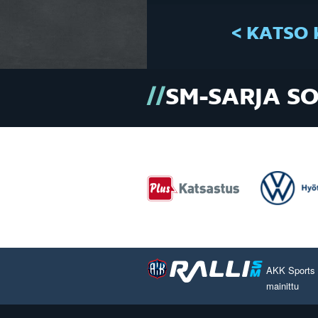
< KATSO 
SM-SARJA S
AKK Sports O
mainittu