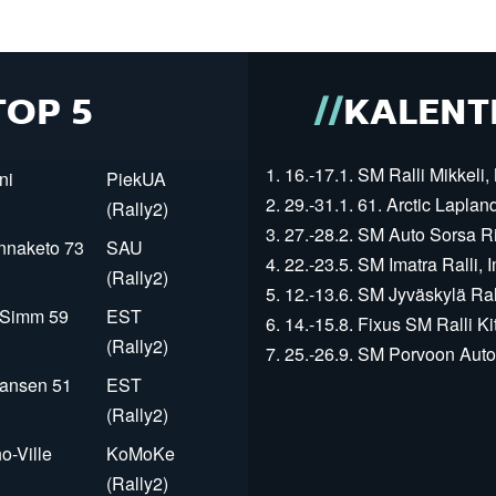
TOP 5
KALENT
1. 16.-17.1. SM Ralli Mikkeli, 
ni
PiekUA
2. 29.-31.1. 61. Arctic Laplan
(Rally2)
3. 27.-28.2. SM Auto Sorsa Rii
innaketo 73
SAU
4. 22.-23.5. SM Imatra Ralli, I
(Rally2)
5. 12.-13.6. SM Jyväskylä Rall
r Simm 59
EST
6. 14.-15.8. Fixus SM Ralli Kit
(Rally2)
7. 25.-26.9. SM Porvoon Autop
Jansen 51
EST
(Rally2)
o-Ville
KoMoKe
(Rally2)