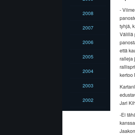
- Viime
2008
panoste
tyhjä, 
2007
Välillä
2006
panosta
että ka
2005
ralleja
rallisp
2004
kertoo
2003
Kartanl
edustav
2002
Jari Ki
-Ei tä
kanssa 
Jaakon