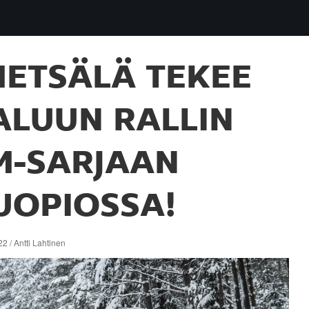
ETSÄLÄ TEKEE
ALUUN RALLIN
M-SARJAAN
UOPIOSSA!
2 / Antti Lahtinen