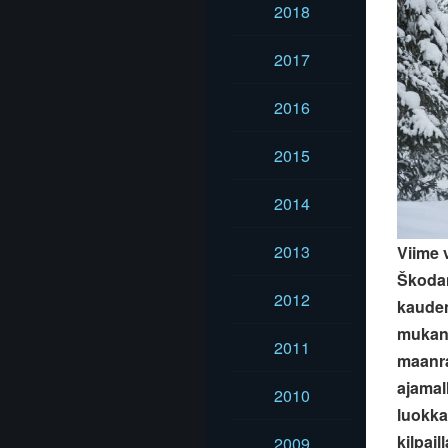
2018
2017
2016
2015
2014
2013
Viime 
Škodan
2012
kauden
mukana
2011
maanra
ajamall
2010
luokka
kilpail
2009