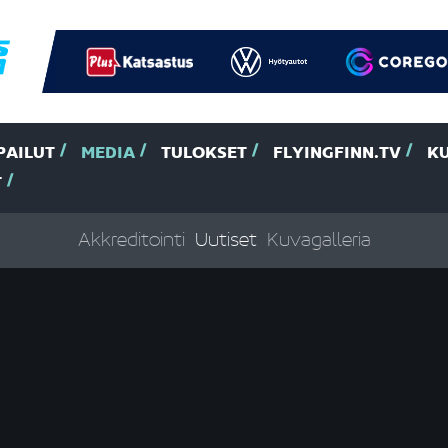
PAILUT
MEDIA
TULOKSET
FLYINGFINN.TV
K
T
Akkreditointi
Uutiset
Kuvagalleria