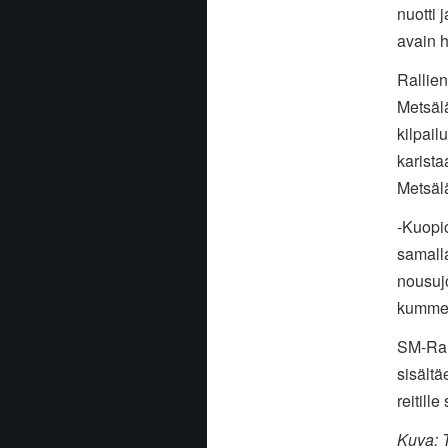
nuotti 
avain 
Rallien
Metsälä
kilpail
karista
Metsälä
-Kuopio
samalla
nousujo
kummem
SM-Ral
sisältä
reitill
Kuva: T