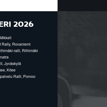
ERI 2026
Mikkeli
d Rally, Rovaniemi
himäki-ralli, Riihimäki
matra
i, Jyväskylä
ee, Kitee
alvelu Ralli, Porvoo