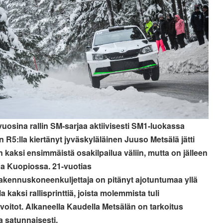
vuosina rallin SM-sarjaa aktiivisesti SM1-luokassa
 R5:lla kiertänyt jyväskyläläinen Juuso Metsälä jätti
 kaksi ensimmäistä osakilpailua väliin, mutta on jälleen
 Kuopiossa. 21-vuotias
kennuskoneenkuljettaja on pitänyt ajotuntumaa yllä
a kaksi rallisprinttiä, joista molemmista tuli
voitot. Alkaneella Kaudella Metsälän on tarkoitus
la satunnaisesti.