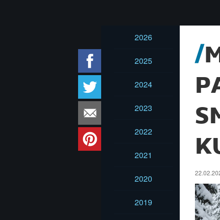
2026
M
2025
P
2024
2023
S
2022
K
2021
22.02.202
2020
2019