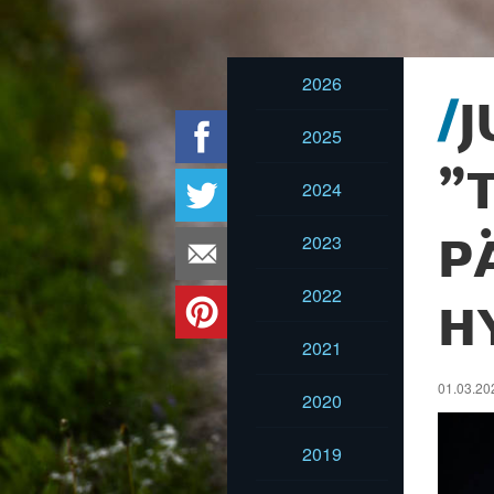
2026
J
2025
”
2024
2023
P
2022
H
2021
01.03.20
2020
2019