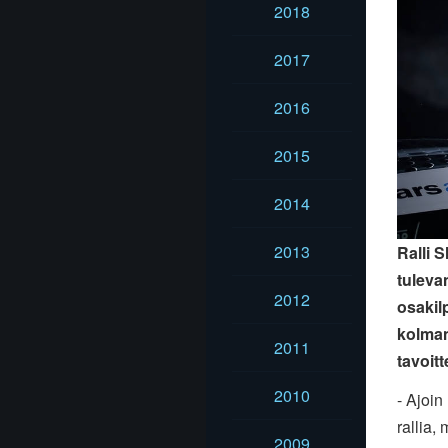
2018
2017
2016
2015
2014
2013
Ralli 
tuleva
2012
osakil
kolman
2011
tavoit
2010
- Ajoin
rallia,
m
2009