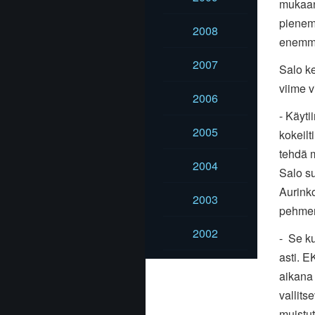
mukaan
piene
2008
enemm
2007
Salo ker
viime
v
2006
- Käyti
2005
kokeilt
tehdä
2004
Salo s
Aurink
2003
pehmen
2002
- Se k
asti.
EK
aikan
vallits
muistut