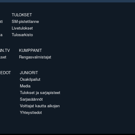
TULOKSET
ti
SM-pistetilanne
Livetulokset
ia
Tulosarkisto
NN.TV
KUMPPANIT
kset
Rengasvalmistajat
IEDOT
JUNIORIT
Osakilpailut
Media
Tulokset ja sarjapisteet
Sarjasäännöt
Voittajat kautta aikojen
Yhteystiedot