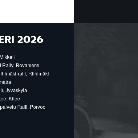
ERI 2026
Mikkeli
d Rally, Rovaniemi
himäki-ralli, Riihimäki
matra
i, Jyväskylä
ee, Kitee
alvelu Ralli, Porvoo