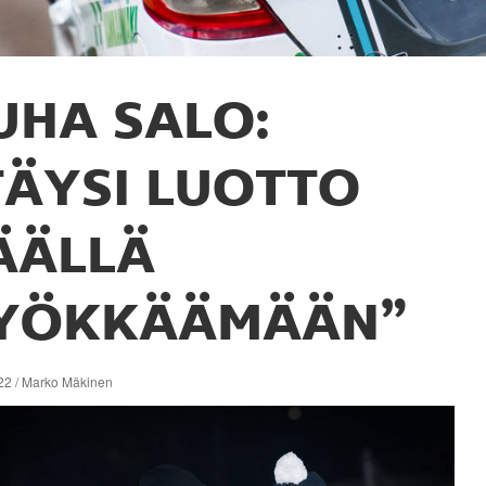
UHA SALO:
TÄYSI LUOTTO
ÄÄLLÄ
YÖKKÄÄMÄÄN”
22 / Marko Mäkinen