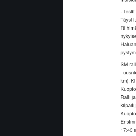
- Testi
Täysi
l
Riihim
nykyis
Haluan
pystymm
SM-ral
Tuusni
km). Ki
Kuopios
Ralli j
kilpail
Kuopio
Ensimm
17:43 