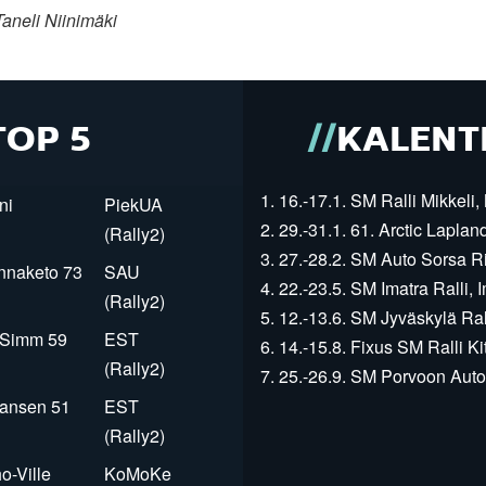
aneli Niinimäki
TOP 5
KALENT
1. 16.-17.1. SM Ralli Mikkeli, 
ni
PiekUA
2. 29.-31.1. 61. Arctic Laplan
(Rally2)
3. 27.-28.2. SM Auto Sorsa Rii
innaketo 73
SAU
4. 22.-23.5. SM Imatra Ralli, I
(Rally2)
5. 12.-13.6. SM Jyväskylä Rall
r Simm 59
EST
6. 14.-15.8. Fixus SM Ralli Kit
(Rally2)
7. 25.-26.9. SM Porvoon Autop
Jansen 51
EST
(Rally2)
o-Ville
KoMoKe