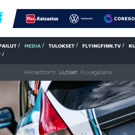
PAILUT
MEDIA
TULOKSET
FLYINGFINN.TV
K
T
Akkreditointi
Uutiset
Kuvagalleria