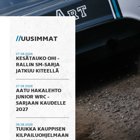
UUSIMMAT
07.08.2026
KESÄTAUKO OHI -
RALLIN SM-SARJA
JATKUU KITEELLÄ
07.08.2026
AATU HAKALEHTO
JUNIOR WRC -
SARJAAN KAUDELLE
2027
06.08.2026
TUUKKA KAUPPISEN
KILPAILUOHJELMAAN