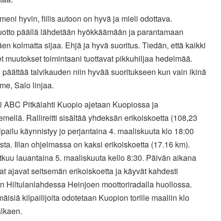
t meni hyvin, fiilis autoon on hyvä ja mieli odottava.
uotto päällä lähdetään hyökkäämään ja parantamaan
äen kolmatta
sijaa. Ehjä ja hyvä suoritus. Tiedän, että kaikki
et muutokset
toimintaani tuottavat pikkuhiljaa hedelmää.
 päättää talvikauden
niin hyvää suoritukseen kun vain ikinä
e, Salo linjaa.
li ABC Pitkälahti Kuopio ajetaan Kuopiossa ja
emellä.
Rallireitti sisältää yhdeksän erikoiskoetta (108,23
lpailu
käynnistyy jo perjantaina 4. maaliskuuta klo 18:00
ta. Illan
ohjelmassa on kaksi erikoiskoetta (17.16 km).
atkuu lauantaina
5. maaliskuuta kello 8:30. Päivän aikana
ijat ajavat seitsemän
erikoiskoetta ja käyvät kahdesti
n Hiltulanlahdessa Heinjoen
moottoriradalla huollossa.
äisiä kilpailijoita odotetaan Kuopion
torille maaliin klo
alkaen.