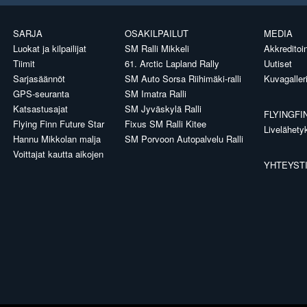
SARJA
OSAKILPAILUT
MEDIA
Luokat ja kilpailijat
SM Ralli Mikkeli
Akkreditoin
Tiimit
61. Arctic Lapland Rally
Uutiset
Sarjasäännöt
SM Auto Sorsa Riihimäki-ralli
Kuvagaller
GPS-seuranta
SM Imatra Ralli
Katsastusajat
SM Jyväskylä Ralli
FLYINGFI
Flying Finn Future Star
Fixus SM Ralli Kitee
Livelähety
Hannu Mikkolan malja
SM Porvoon Autopalvelu Ralli
Voittajat kautta aikojen
YHTEYST