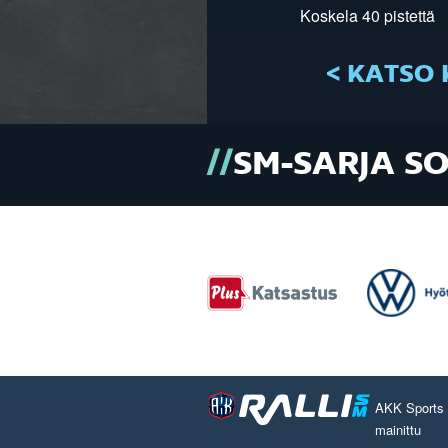
Koskela 40 pistettä
< KATSO 
SM-SARJA S
AKK Sports O
mainittu