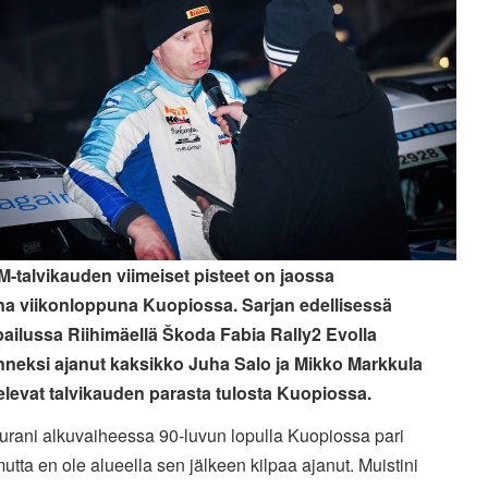
SM-talvikauden viimeiset pisteet on jaossa
na viikonloppuna Kuopiossa. Sarjan edellisessä
pailussa Riihimäellä
Škoda Fabia Rally2 Evolla
neksi ajanut kaksikko Juha Salo ja Mikko Markkula
televat talvikauden parasta tulosta Kuopiossa.
 urani alkuvaiheessa 90-luvun lopulla Kuopiossa pari
utta en ole alueella sen jälkeen kilpaa ajanut. Muistini