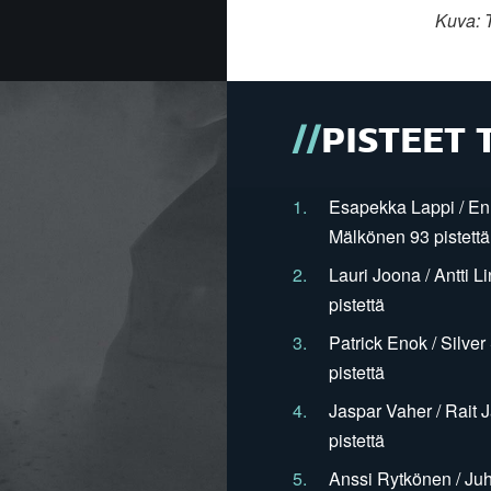
Kuva: T
PISTEET 
1.
Esapekka Lappi / En
Mälkönen 93 pistettä
2.
Lauri Joona / Antti L
pistettä
3.
Patrick Enok / Silve
pistettä
4.
Jaspar Vaher / Rait 
pistettä
5.
Anssi Rytkönen / Juh