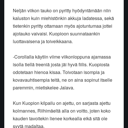
Neljän viikon tauko on pyritty hyödyntämään niin
kaluston kuin miehistönkin akkuja ladatessa, sekä
tietenkin pyritty ottamaan myös ajotuntumaa jottei
ajotauko vaivaisi. Kuopioon suunnataankin
luottavaisena ja toiveikkaana.
-Corollalla käytiin viime viikonloppuna ajamassa
isolla tiellä treeniä josta jäi hyvä fiilis. Kuopiosta
odotetaan hienoa kisaa. Toivotaan isompia ja
kovavauhtisempia teitä, ne on aina sopinut itselle
paremmin, mietiskelee Jalava.
Kun Kuopion kilpailu on ajettu, on sarjasta ajettu
kolmannes, Riihimäeltä alla on voitto, joten koko
kauden tavoitekin lienee korkealla eikä sitä ole
syytä madaltaa.