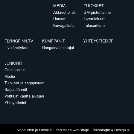
MEDIA
TULOKSET
Akkreditointi
SM-pistetilanne
Uutiset
Livetulokset
Kuvagalleria
Tulosarkisto
FLYINGFINN.TV
KUMPPANIT
YHTEYSTIEDOT
Livelähetykset
Rengasvalmistajat
JUNIORIT
Osakilpailut
Media
Tulokset ja sarjapisteet
Sarjasäännöt
Voittajat kautta aikojen
Yhteystiedot
Nopeuden ja turvallisuuden takaa
webStage
- Teknologia & Design ©