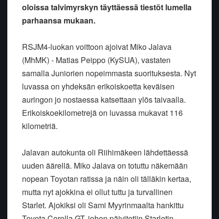
oloissa talvimyrskyn täyttäessä tiestöt lumella
parhaansa mukaan.
RSJM4-luokan voittoon ajoivat Miko Jalava
(MhMK) - Matias Peippo (KySUA), vastaten
samalla Juniorien nopeimmasta suorituksesta. Nyt
luvassa on yhdeksän erikoiskoetta keväisen
auringon jo nostaessa katsettaan ylös taivaalla.
Erikoiskoekilometrejä on luvassa mukavat 116
kilometriä.
Jalavan autokunta oli Riihimäkeen lähdettäessä
uuden äärellä. Miko Jalava on totuttu näkemään
nopean Toyotan ratissa ja näin oli tälläkin kertaa,
mutta nyt ajokkina ei ollut tuttu ja turvallinen
Starlet. Ajokiksi oli Sami Myyrinmaalta hankittu
Toyota Corolla GT, johon päivitetiin Starletin