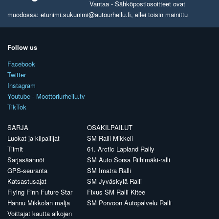
Vantaa - Sähköpostiosoitteet ovat
muodossa: etunimi.sukunimi@autourheilu.fi, ellei toisin mainittu
Follow us
Facebook
Twitter
Instagram
Youtube - Moottoriurheilu.tv
TikTok
SARJA
OSAKILPAILUT
Luokat ja kilpailijat
SM Ralli Mikkeli
Tiimit
61. Arctic Lapland Rally
Sarjasäännöt
SM Auto Sorsa Riihimäki-ralli
GPS-seuranta
SM Imatra Ralli
Katsastusajat
SM Jyväskylä Ralli
Flying Finn Future Star
Fixus SM Ralli Kitee
Hannu Mikkolan malja
SM Porvoon Autopalvelu Ralli
Voittajat kautta aikojen