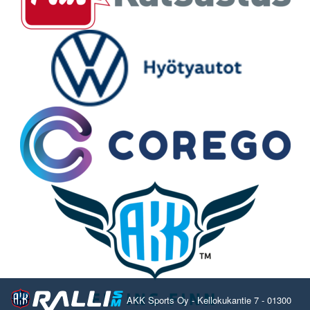
AKK Sports Oy - Kellokukantie 7 - 01300