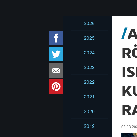
2026
A
2025
R
2024
2023
I
2022
K
2021
R
2020
2019
03.03.202