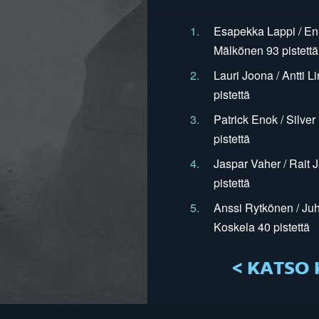
1.
Esapekka Lappi / En
Mälkönen 93 pistettä
2.
Lauri Joona / Antti L
pistettä
3.
Patrick Enok / Silve
pistettä
4.
Jaspar Vaher / Rait 
pistettä
5.
Anssi Rytkönen / Juh
Koskela 40 pistettä
< KATSO 