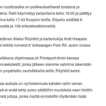
un nuotitusaika on poikkeuksellisesti torstaina ja
taina.
Ralli käynnistyy perjantaina kello 18.00 ja päättyy
aina kello
17.43 Kuopion torille. Kilpailu sisältää 9
koetta ja 108
erikoiskoekilometriä.
eläinen Aleksi Röyhkiö ja kartanlukija Antti Haapala
at
reitillä numerot 6 Volkswagen Polo R5 -auton ovissa.
viikkona ohjelmassa oli Printsport-tiimin kanssa
nnakkotestit, jonka jälkeen olemme valmiina iskemään
n ympäristön
vauhdikkailla teillä, Röyhkiö kertoi.
ta autosta on nyt kokemusta kahden rallin verran.
ssä ei
enää tehty auton säätöihin muutoksia vaan hiottiin
isiä juttuja,
jonka myötä onnistuttiin löytämään lisää
.