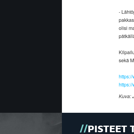
- Läht
pakkas
olisi m
pätkäll
Kilpail
sekä
M
https:/
https:/
Kuva: 
PISTEET 