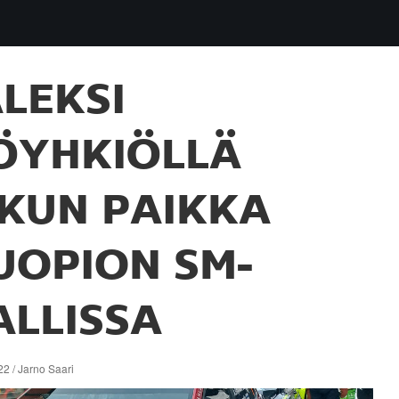
LEKSI
ÖYHKIÖLLÄ
SKUN PAIKKA
UOPION SM-
ALLISSA
2 / Jarno Saari