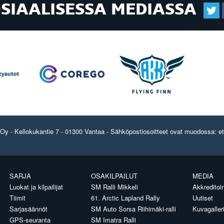
OSIAALISESSA MEDIASSA
y - Kellokukantie 7 - 01300 Vantaa - Sähköpostiosoitteet ovat muodossa: etun
SARJA
OSAKILPAILUT
MEDIA
Luokat ja kilpailijat
SM Ralli Mikkeli
Akkreditoin
Tiimit
61. Arctic Lapland Rally
Uutiset
Sarjasäännöt
SM Auto Sorsa Riihimäki-ralli
Kuvagaller
GPS-seuranta
SM Imatra Ralli