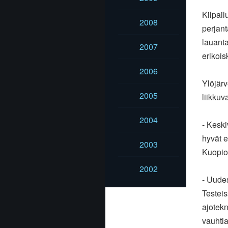
Kilpail
2008
perjan
lauant
2007
erikois
2006
Ylöjärv
2005
liikkuv
2004
- Keski
hyvät
e
2003
Kuopio
2002
- Uudes
Testei
ajotekn
vauhtia