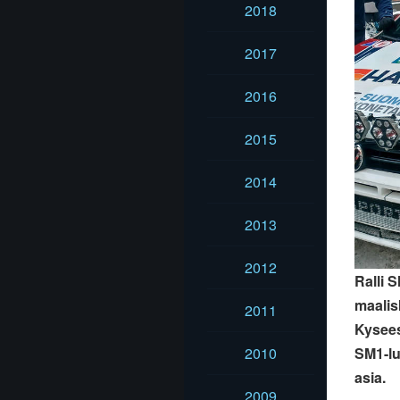
2018
2017
2016
2015
2014
2013
2012
Ralli 
maalis
2011
Kyseess
2010
SM1-lu
asia.
2009