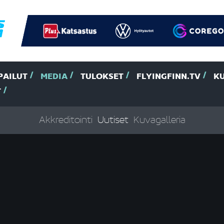
PAILUT
MEDIA
TULOKSET
FLYINGFINN.TV
K
T
Akkreditointi
Uutiset
Kuvagalleria