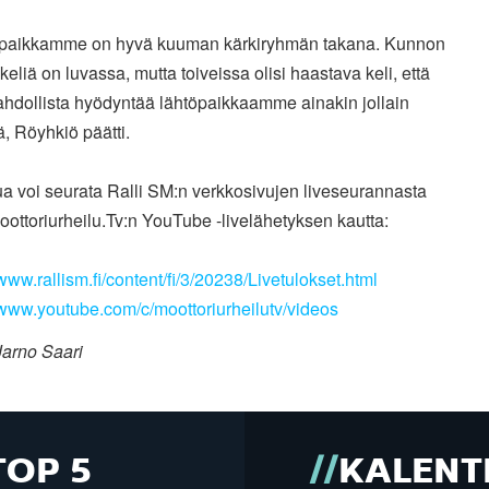
öpaikkamme on hyvä kuuman kärkiryhmän takana. Kunnon
keliä
on luvassa, mutta toiveissa olisi haastava keli, että
ahdollista
hyödyntää lähtöpaikkaamme ainakin jollain
ä, Röyhkiö päätti.
ua voi seurata Ralli SM:n verkkosivujen liveseurannasta
oottoriurheilu.Tv:n YouTube -livelähetyksen kautta:
/www.rallism.fi/content/fi/3/20238/Livetulokset.html
/www.youtube.com/c/moottoriurheilutv/videos
Jarno Saari
TOP 5
KALENT