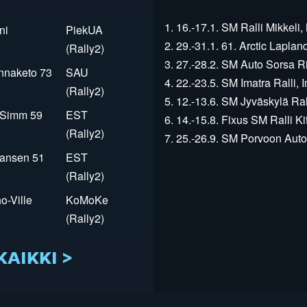
1. 16.-17.1. SM Ralli Mikkeli, 
ni
PiekUA
2. 29.-31.1. 61. Arctic Laplan
(Rally2)
3. 27.-28.2. SM Auto Sorsa Rii
innaketo 73
SAU
4. 22.-23.5. SM Imatra Ralli, I
(Rally2)
5. 12.-13.6. SM Jyväskylä Rall
r Simm 59
EST
6. 14.-15.8. Fixus SM Ralli Kit
(Rally2)
7. 25.-26.9. SM Porvoon Autop
Jansen 51
EST
(Rally2)
o-Ville
KoMoKe
(Rally2)
KAIKKI >