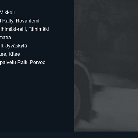
Mikkeli
d Rally, Rovaniemi
himäki-ralli, Riihimäki
matra
i, Jyväskylä
ee, Kitee
alvelu Ralli, Porvoo