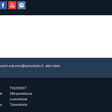
imi.sukunimi@autourheilu.fi, ellei toisin
TULOKSET
ti
SM-pistetilanne
Livetulokset
ia
Tulosarkisto