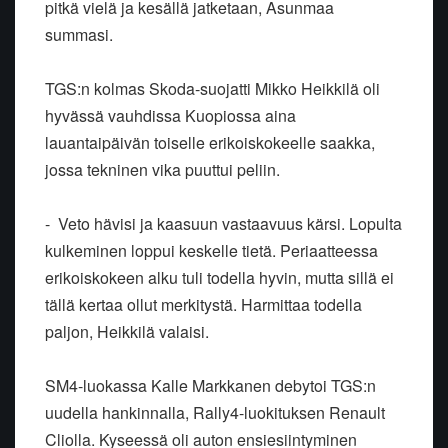
pitkä vielä ja kesällä jatketaan, Asunmaa
summasi.
TGS:n kolmas Skoda-suojatti Mikko Heikkilä oli
hyvässä vauhdissa Kuopiossa aina
lauantaipäivän toiselle erikoiskokeelle saakka,
jossa tekninen vika puuttui peliin.
- Veto hävisi ja kaasuun vastaavuus kärsi. Lopulta
kulkeminen loppui keskelle tietä. Periaatteessa
erikoiskokeen alku tuli todella hyvin, mutta sillä ei
tällä kertaa ollut merkitystä. Harmittaa todella
paljon, Heikkilä valaisi.
SM4-luokassa Kalle Markkanen debytoi TGS:n
uudella hankinnalla, Rally4-luokituksen Renault
Cliolla. Kyseessä oli auton ensiesiintyminen