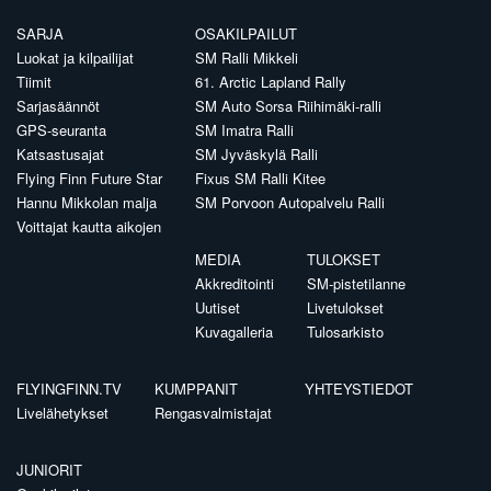
SARJA
OSAKILPAILUT
Luokat ja kilpailijat
SM Ralli Mikkeli
Tiimit
61. Arctic Lapland Rally
Sarjasäännöt
SM Auto Sorsa Riihimäki-ralli
GPS-seuranta
SM Imatra Ralli
Katsastusajat
SM Jyväskylä Ralli
Flying Finn Future Star
Fixus SM Ralli Kitee
Hannu Mikkolan malja
SM Porvoon Autopalvelu Ralli
Voittajat kautta aikojen
MEDIA
TULOKSET
Akkreditointi
SM-pistetilanne
Uutiset
Livetulokset
Kuvagalleria
Tulosarkisto
FLYINGFINN.TV
KUMPPANIT
YHTEYSTIEDOT
Livelähetykset
Rengasvalmistajat
JUNIORIT