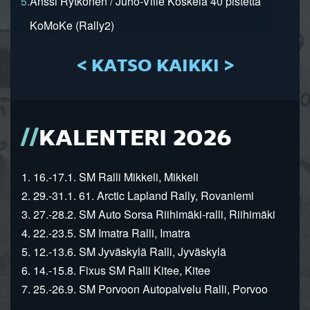
5.
Anssi Rytkönen / Juho-Ville Koskela 40 pistettä
KoMoKe (Rally2)
< KATSO KAIKKI >
KALENTERI 2026
1. 16.-17.1. SM Ralli Mikkeli, Mikkeli
2. 29.-31.1. 61. Arctic Lapland Rally, Rovaniemi
3. 27.-28.2. SM Auto Sorsa Riihimäki-ralli, Riihimäki
4. 22.-23.5. SM Imatra Ralli, Imatra
5. 12.-13.6. SM Jyväskylä Ralli, Jyväskylä
6. 14.-15.8. Fixus SM Ralli Kitee, Kitee
7. 25.-26.9. SM Porvoon Autopalvelu Ralli, Porvoo