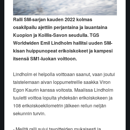
Ralli SM-sarjan kauden 2022 kolmas
osakilpailu ajettiin perjantaina ja lauantaina
Kuopion ja Koillis-Savon seudulla. TGS
Worldwiden Emil Lindholm hallitsi uuden SM-
kisan huippunopeat erikoiskokeet ja kampesi
itsensä SM1-luokan voittoon.
Lindholm ei helpolla voittoaan saanut, vaan joutui
taistelemaan aivan loppumetreille saakka Viron
Egon Kaurin kanssa voitosta. Maalissa Lindholm
tuuletti voittoa lopulta yhdeksän erikoiskokeen ja
108 erikoiskoekilometrin jälkeen reilun neljän
sekunnin turvin.
- Meiltä ralli sujui tavoitteiden mukaisesti ja