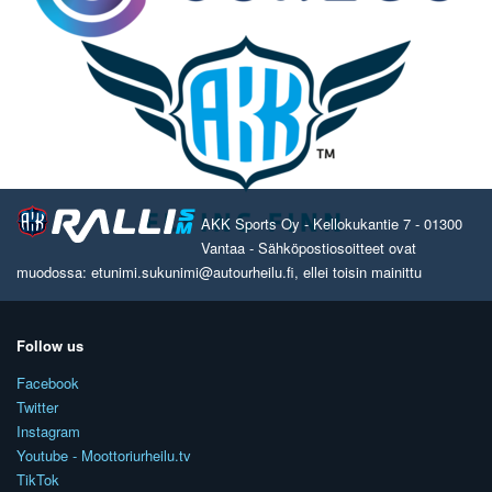
AKK Sports Oy - Kellokukantie 7 - 01300
Vantaa - Sähköpostiosoitteet ovat
muodossa: etunimi.sukunimi@autourheilu.fi, ellei toisin mainittu
Follow us
Facebook
Twitter
Instagram
Youtube - Moottoriurheilu.tv
TikTok