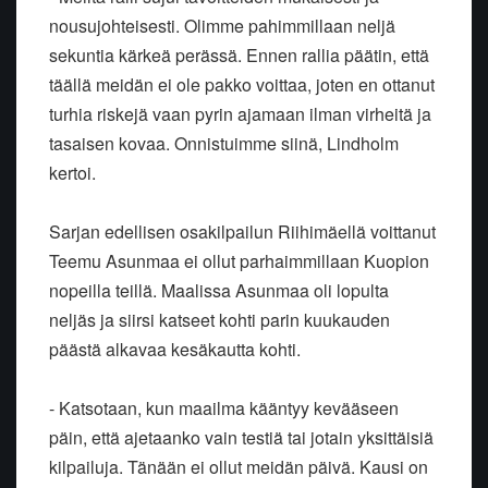
nousujohteisesti. Olimme pahimmillaan neljä
sekuntia kärkeä perässä. Ennen rallia päätin, että
täällä meidän ei ole pakko voittaa, joten en ottanut
turhia riskejä vaan pyrin ajamaan ilman virheitä ja
tasaisen kovaa. Onnistuimme siinä, Lindholm
kertoi.
Sarjan edellisen osakilpailun Riihimäellä voittanut
Teemu Asunmaa ei ollut parhaimmillaan Kuopion
nopeilla teillä. Maalissa Asunmaa oli lopulta
neljäs ja siirsi katseet kohti parin kuukauden
päästä alkavaa kesäkautta kohti.
- Katsotaan, kun maailma kääntyy kevääseen
päin, että ajetaanko vain testiä tai jotain yksittäisiä
kilpailuja. Tänään ei ollut meidän päivä. Kausi on