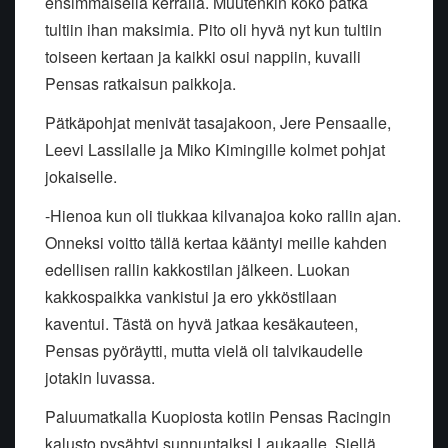
ensimmäisellä kerralla. Muutenkin koko pätkä
tultiin ihan maksimia. Pito oli hyvä nyt kun tultiin
toiseen kertaan ja kaikki osui nappiin, kuvaili
Pensas ratkaisun paikkoja.
Pätkäpohjat menivät tasajakoon, Jere Pensaalle,
Leevi Lassilalle ja Miko Kimingille kolmet pohjat
jokaiselle.
-Hienoa kun oli tiukkaa kilvanajoa koko rallin ajan.
Onneksi voitto tällä kertaa kääntyi meille kahden
edellisen rallin kakkostilan jälkeen. Luokan
kakkospaikka vankistui ja ero ykköstilaan
kaventui. Tästä on hyvä jatkaa kesäkauteen,
Pensas pyöräytti, mutta vielä oli talvikaudelle
jotakin luvassa.
Paluumatkalla Kuopiosta kotiin Pensas Racingin
kalusto pysähtyi sunnuntaiksi Laukaalle. Siellä