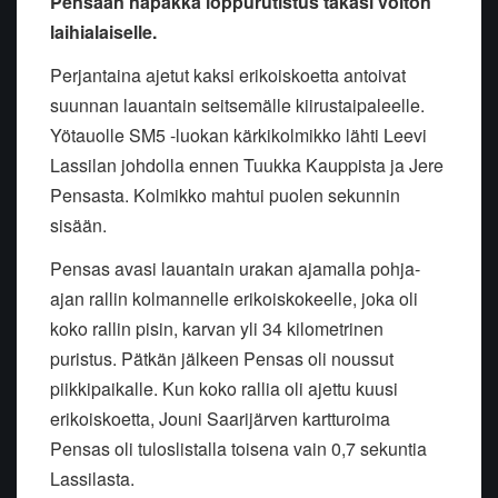
Pensaan napakka loppurutistus takasi voiton
laihialaiselle.
Perjantaina ajetut kaksi erikoiskoetta antoivat
suunnan lauantain seitsemälle kiirustaipaleelle.
Yötauolle SM5 -luokan kärkikolmikko lähti Leevi
Lassilan johdolla ennen Tuukka Kauppista ja Jere
Pensasta. Kolmikko mahtui puolen sekunnin
sisään.
Pensas avasi lauantain urakan ajamalla pohja-
ajan rallin kolmannelle erikoiskokeelle, joka oli
koko rallin pisin, karvan yli 34 kilometrinen
puristus. Pätkän jälkeen Pensas oli noussut
piikkipaikalle. Kun koko rallia oli ajettu kuusi
erikoiskoetta, Jouni Saarijärven kartturoima
Pensas oli tuloslistalla toisena vain 0,7 sekuntia
Lassilasta.