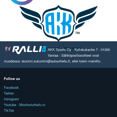
AKK Sports Oy - Kellokukantie 7 - 01300
Vantaa - Sähköpostiosoitteet ovat
muodossa: etunimi.sukunimi@autourheilu.fi, ellei toisin mainittu
Follow us
Facebook
Twitter
Instagram
Youtube - Moottoriurheilu.tv
TikTok