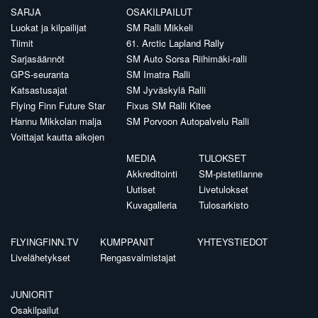
SARJA
OSAKILPAILUT
Luokat ja kilpailijat
SM Ralli Mikkeli
Tiimit
61. Arctic Lapland Rally
Sarjasäännöt
SM Auto Sorsa Riihimäki-ralli
GPS-seuranta
SM Imatra Ralli
Katsastusajat
SM Jyväskylä Ralli
Flying Finn Future Star
Fixus SM Ralli Kitee
Hannu Mikkolan malja
SM Porvoon Autopalvelu Ralli
Voittajat kautta aikojen
MEDIA
TULOKSET
Akkreditointi
SM-pistetilanne
Uutiset
Livetulokset
Kuvagalleria
Tulosarkisto
FLYINGFINN.TV
KUMPPANIT
YHTEYSTIEDOT
Livelähetykset
Rengasvalmistajat
JUNIORIT
Osakilpailut