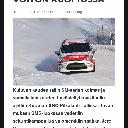
07.03.2022 / JiiVee Korpela / Pensas Racing
Kuluvan kauden rallin SM-sarjan kolmas ja
samalla talvikauden hyvästellyt osakilpailu
ajettiin Kuopion ABC Pitkälahti -rallissa. Tavan
mukaan SM5 -luokassa vedettiin
sekuntikamppailua valomerkkiin saakka. Jere