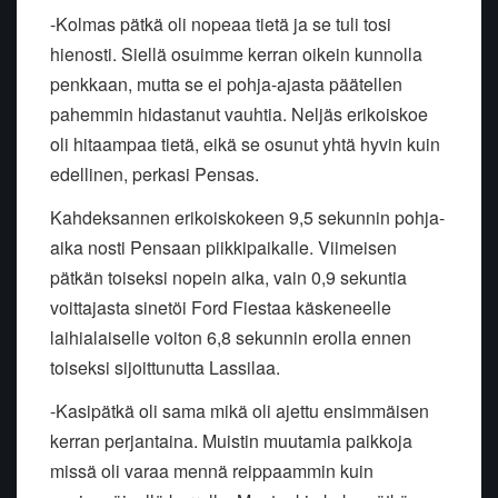
-Kolmas pätkä oli nopeaa tietä ja se tuli tosi
hienosti. Siellä osuimme kerran oikein kunnolla
penkkaan, mutta se ei pohja-ajasta päätellen
pahemmin hidastanut vauhtia. Neljäs erikoiskoe
oli hitaampaa tietä, eikä se osunut yhtä hyvin kuin
edellinen, perkasi Pensas.
Kahdeksannen erikoiskokeen 9,5 sekunnin pohja-
aika nosti Pensaan piikkipaikalle. Viimeisen
pätkän toiseksi nopein aika, vain 0,9 sekuntia
voittajasta sinetöi Ford Fiestaa käskeneelle
laihialaiselle voiton 6,8 sekunnin erolla ennen
toiseksi sijoittunutta Lassilaa.
-Kasipätkä oli sama mikä oli ajettu ensimmäisen
kerran perjantaina. Muistin muutamia paikkoja
missä oli varaa mennä reippaammin kuin