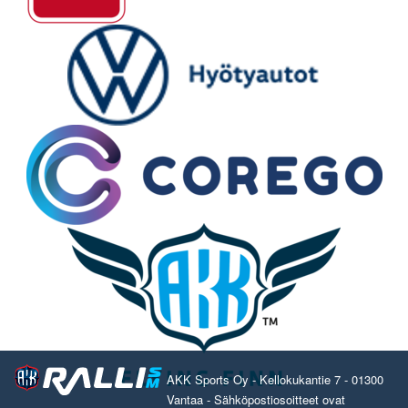
AKK Sports Oy - Kellokukantie 7 - 01300
Vantaa - Sähköpostiosoitteet ovat