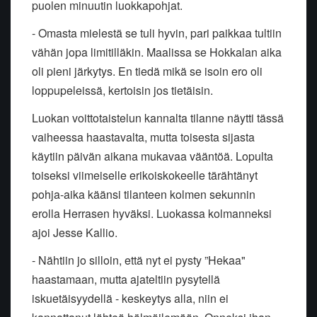
puolen minuutin luokkapohjat.
- Omasta mielestä se tuli hyvin, pari paikkaa tultiin
vähän jopa limitilläkin. Maalissa se Hokkalan aika
oli pieni järkytys. En tiedä mikä se isoin ero oli
loppupeleissä, kertoisin jos tietäisin.
Luokan voittotaistelun kannalta tilanne näytti tässä
vaiheessa haastavalta, mutta toisesta sijasta
käytiin päivän aikana mukavaa vääntöä. Lopulta
toiseksi viimeiselle erikoiskokeelle tärähtänyt
pohja-aika käänsi tilanteen kolmen sekunnin
erolla Herrasen hyväksi. Luokassa kolmanneksi
ajoi Jesse Kallio.
- Nähtiin jo silloin, että nyt ei pysty ”Hekaa"
haastamaan, mutta ajateltiin pysytellä
iskuetäisyydellä - keskeytys alla, niin ei