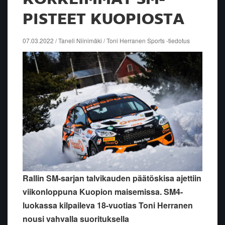
PISTEET KUOPIOSTA
07.03.2022 / Taneli Niinimäki / Toni Herranen Sports -tiedotus
Rallin SM-sarjan talvikauden päätöskisa ajettiin
viikonloppuna Kuopion maisemissa. SM4-
luokassa kilpaileva 18-vuotias Toni Herranen
nousi vahvalla suorituksella