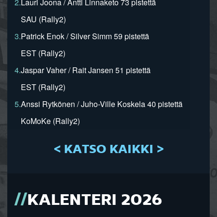
2.
Lauri Joona / Antti Linnaketo 73 pistettä
SAU (Rally2)
3.
Patrick Enok / Silver Simm 59 pistettä
EST (Rally2)
4.
Jaspar Vaher / Rait Jansen 51 pistettä
EST (Rally2)
5.
Anssi Rytkönen / Juho-Ville Koskela 40 pistettä
KoMoKe (Rally2)
< KATSO KAIKKI >
KALENTERI 2026