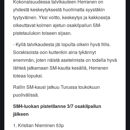
Kokonaisuudessa talvikauteen Herranen on
yhdestä keskeytyksestä huolimatta syystäkin
tyytyväinen. Yksi voitto, keskeytys ja kakkossija
oikeuttavat kolmen ajetun osakilpailun SM-
pistetaulukon toiseen sijaan.
- Kyllä talvikaudesta jäi lopulta oikein hyvä fiilis.
Sorakisoista oon kuitenkin aina tykännyt
enemmän, joten näistä asetelmista on todella hyvä
lähteä jatkamaan SM-kautta kesällä, Herranen
toteaa lopuksi.
Rallin SM-kausi jatkuu Turussa toukokuun
puolivälissä.
SM4-luokan pistetilanne 3/7 osakilpailun
jälkeen
1. Kristian Nieminen 53p