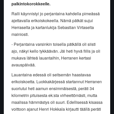
palkintokorokkeelle.
Ralli käynnistyi jo perjantaina kahdella pimeässä
ajettavalla erikoiskokeella. Nämä pätkät sujui
Herraselta ja kartanlukija Sebastian Virtaselta
mainiosti.
- Perjantaina varsinkin toisella pätkällä oli siisti
ajo, näkyi kello tykkäävän. Jäi heti hyvä fiilis ja oli
mukava lähteä lauantaihin, Herranen kertasi
avauspäivää.
Lauantaina edessä oli seitsemän haastavaa
erikoiskoetta. Luokkakärjessä startannut Herranen
suoriutui heti aamun ensimmäisestä, peräti 34
kilometrin pituisesta ek:sta virheettömästi, mutta
maalissa hämmästys oli suuri. Edellisessä kisassa
voittoon ajanut Henri Hokkala kirjautti täällä peräti