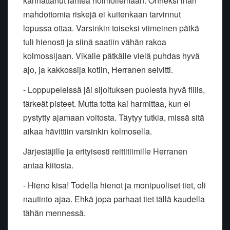
kannattanut lähteä hölmöilemään. Onneksi ihan
mahdottomia riskejä ei kuitenkaan tarvinnut
lopussa ottaa. Varsinkin toiseksi viimeinen pätkä
tuli hienosti ja siinä saatiin vähän rakoa
kolmossijaan. Vikalle pätkälle vielä puhdas hyvä
ajo, ja kakkossija kotiin, Herranen selvitti.
- Loppupeleissä jäi sijoituksen puolesta hyvä fiilis,
tärkeät pisteet. Mutta totta kai harmittaa, kun ei
pystytty ajamaan voitosta. Täytyy tutkia, missä sitä
aikaa hävittiin varsinkin kolmosella.
Järjestäjille ja erityisesti reittitiimille Herranen
antaa kiitosta.
- Hieno kisa! Todella hienot ja monipuoliset tiet, oli
nautinto ajaa. Ehkä jopa parhaat tiet tällä kaudella
tähän mennessä.