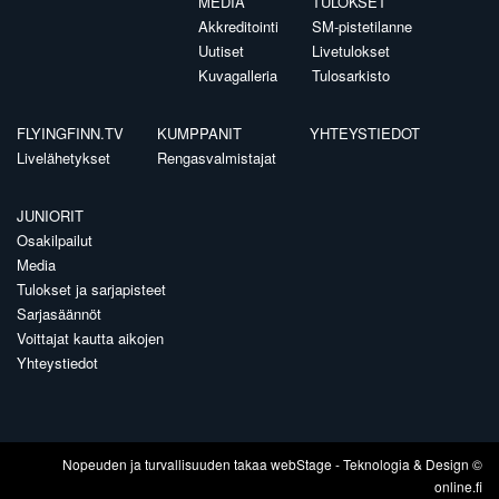
MEDIA
TULOKSET
Akkreditointi
SM-pistetilanne
Uutiset
Livetulokset
Kuvagalleria
Tulosarkisto
FLYINGFINN.TV
KUMPPANIT
YHTEYSTIEDOT
Livelähetykset
Rengasvalmistajat
JUNIORIT
Osakilpailut
Media
Tulokset ja sarjapisteet
Sarjasäännöt
Voittajat kautta aikojen
Yhteystiedot
Nopeuden ja turvallisuuden takaa
webStage
- Teknologia & Design ©
online.fi