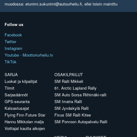
muodossa: etunimi.sukunimi@autourheilu.fi, ellei toisin mainittu
Follow us
Facebook
Twitter
Instagram
Youtube - Moottoriurheilu.tv
TikTok
SARJA
OSAKILPAILUT
Luokat ja kilpailijat
SM Ralli Mikkeli
Tiimit
61. Arctic Lapland Rally
Sarjasäännöt
SM Auto Sorsa Riihimäki-ralli
GPS-seuranta
SM Imatra Ralli
Katsastusajat
SM Jyväskylä Ralli
Flying Finn Future Star
Fixus SM Ralli Kitee
Hannu Mikkolan malja
SM Porvoon Autopalvelu Ralli
Voittajat kautta aikojen