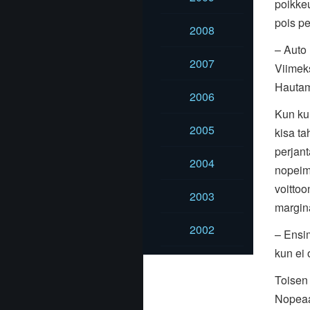
poikkeu
pois pe
2008
– Auto 
2007
Viimeks
Hautamä
2006
Kun kum
2005
kisa ta
perjant
2004
nopeim
voitto
2003
margina
2002
– Ensim
kun ei 
Toisen 
Nopeaa 