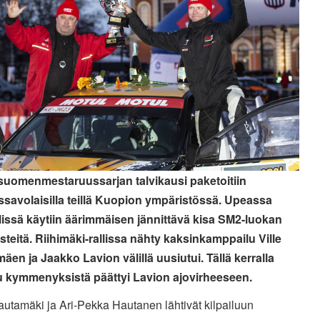
 suomenmestaruussarjan talvikausi paketoitiin
ssavolaisilla teillä Kuopion ympäristössä. Upeassa
elissä käytiin äärimmäisen jännittävä kisa SM2-luokan
isteitä. Riihimäki-rallissa nähty kaksinkamppailu Ville
äen ja Jaakko Lavion välillä uusiutui. Tällä kerralla
lu kymmenyksistä päättyi Lavion ajovirheeseen.
autamäki ja Ari-Pekka Hautanen lähtivät kilpailuun