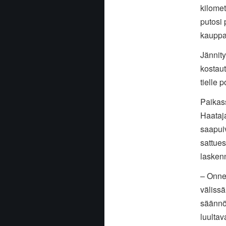
kilomet
putosi 
kauppa
Jännity
kostau
tielle p
Paikass
Haataja
saapui
sattues
laskenn
– Onne
välissä
säännöi
luultav