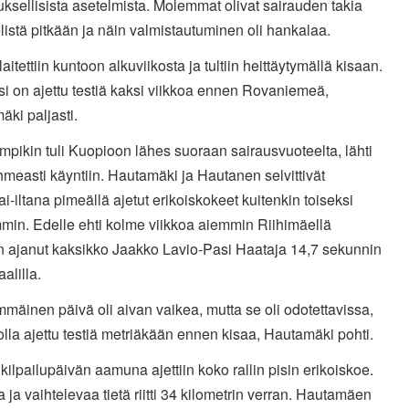
ksellisista asetelmista. Molemmat olivat sairauden takia
listä pitkään ja näin valmistautuminen oli hankalaa.
laitettiin kuntoon alkuviikosta ja tultiin heittäytymällä kisaan.
i on ajettu testiä kaksi viikkoa ennen Rovaniemeä,
ki paljasti.
pikin tuli Kuopioon lähes suoraan sairausvuoteelta, lähti
hmeasti käyntiin. Hautamäki ja Hautanen selvittivät
ai-iltana pimeällä ajetut erikoiskokeet kuitenkin toiseksi
min. Edelle ehti kolme viikkoa aiemmin Riihimäellä
on ajanut kaksikko Jaakko Lavio-Pasi Haataja 14,7 sekunnin
alilla.
mäinen päivä oli aivan vaikea, mutta se oli odotettavissa,
olla ajettu testiä metriäkään ennen kisaa, Hautamäki pohti.
kilpailupäivän aamuna ajettiin koko rallin pisin erikoiskoe.
ja vaihtelevaa tietä riitti 34 kilometrin verran. Hautamäen