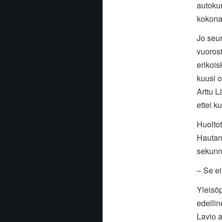
autokun
kokona
Jo seur
vuorost
erikois
kuusi o
Arttu 
ettei k
Huoltot
Hautamä
sekunn
– Se ei
Yleisöp
edellin
Lavio a