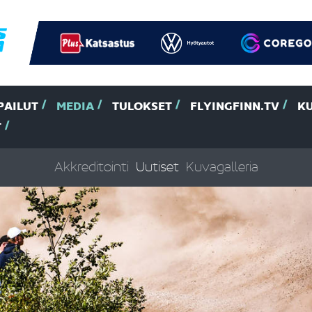
PAILUT
MEDIA
TULOKSET
FLYINGFINN.TV
K
T
Akkreditointi
Uutiset
Kuvagalleria