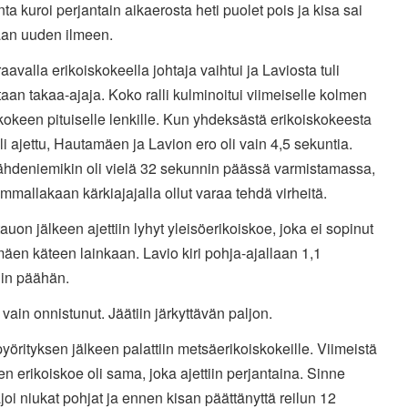
ta kuroi perjantain aikaerosta heti puolet pois ja kisa sai
an uuden ilmeen.
aavalla erikoiskokeella johtaja vaihtui ja Laviosta tuli
aan takaa-ajaja. Koko ralli kulminoitui viimeiselle kolmen
kokeen pituiselle lenkille. Kun yhdeksästä erikoiskokeesta
li ajettu, Hautamäen ja Lavion ero oli vain 4,5 sekuntia.
Lähdeniemikin oli vielä 32 sekunnin päässä varmistamassa,
ummallakaan kärkiajajalla ollut varaa tehdä virheitä.
auon jälkeen ajettiin lyhyt yleisöerikoiskoe, joka ei sopinut
en käteen lainkaan. Lavio kiri pohja-ajallaan 1,1
in päähän.
 vain onnistunut. Jäätiin järkyttävän paljon.
yörityksen jälkeen palattiin metsäerikoiskokeille. Viimeistä
en erikoiskoe oli sama, joka ajettiin perjantaina. Sinne
joi niukat pohjat ja ennen kisan päättänyttä reilun 12