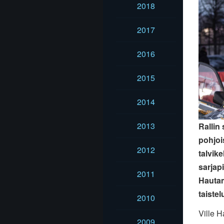
2018
2017
2016
2015
2014
2013
Rallin
pohjoi
2012
talvik
sarjap
2011
Hautam
taiste
2010
Ville H
2009