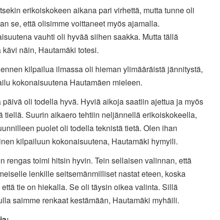
itsekin erikoiskokeen aikana pari virhettä, mutta tunne oli
an se, että olisimme voittaneet myös ajamalla.
suutena vauhti oli hyvää siihen saakka. Mutta tällä
a kävi näin, Hautamäki totesi.
ennen kilpailua ilmassa oli hieman ylimääräistä jännitystä,
lpailu kokonaisuutena Hautamäen mieleen.
päivä oli todella hyvä. Hyviä aikoja saatiin ajettua ja myös
ä tiellä. Suurin aikaero tehtiin neljännellä erikoiskokeella,
uunnilleen puolet oli todella teknistä tietä. Olen ihan
inen kilpailuun kokonaisuutena, Hautamäki hymyili.
 rengas toimi hitsin hyvin. Tein sellaisen valinnan, että
imeiselle lenkille seitsemänmilliset nastat eteen, koska
 että tie on hiekalla. Se oli täysin oikea valinta. Sillä
sulla saimme renkaat kestämään, Hautamäki myhäili.
ia: