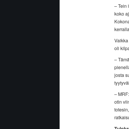
– Tein 
koko aj
Kokonai
kerrall
Vaikka 
oli ki
– Tämä 
pienell
josta s
tyytyvä
– MRF:n
otin vi
totesin,
ratkai
Tuloks