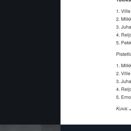
1. Vil
2. Miik
3. Juha
4. Reij
5. Pek
Pisteti
1. Miik
2. Vill
3. Juh
4. Reij
5. Ern
Kuva: 