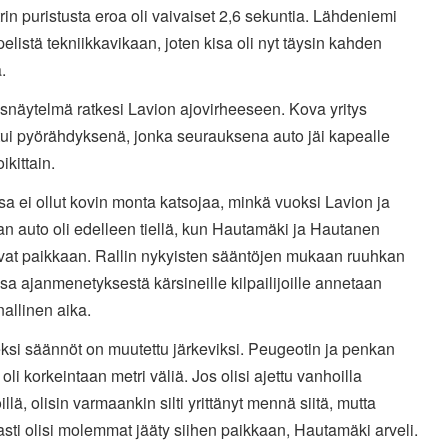
rin puristusta eroa oli vaivaiset 2,6 sekuntia. Lähdeniemi
pelistä tekniikkavikaan, joten kisa oli nyt täysin kahden
.
snäytelmä ratkesi Lavion ajovirheeseen. Kova yritys
tui pyörähdyksenä, jonka seurauksena auto jäi kapealle
oikittain.
a ei ollut kovin monta katsojaa, minkä vuoksi Lavion ja
n auto oli edelleen tiellä, kun Hautamäki ja Hautanen
vat paikkaan. Rallin nykyisten sääntöjen mukaan ruuhkan
sa ajanmenetyksestä kärsineille kilpailijoille annetaan
allinen aika.
ksi säännöt on muutettu järkeviksi. Peugeotin ja penkan
 oli korkeintaan metri väliä. Jos olisi ajettu vanhoilla
llä, olisin varmaankin silti yrittänyt mennä siitä, mutta
asti olisi molemmat jääty siihen paikkaan, Hautamäki arveli.