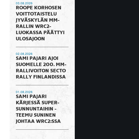
03.08.2026
ROOPE KORHOSEN
VOITTOTAISTELU
JYVÄSKYLÄN MM-
RALLIN WRC2-
LUOKASSA PÄÄTTYI
ULOSAJOON
02.08.2026
SAMI PAJARI AJOI
SUOMELLE 200. MM-
RALLIVOITON SECTO
RALLY FINLANDISSA
01.08.2026
SAMI PAJARI
KÄRJESSÄ SUPER-
SUNNUNTAIHIN -
TEEMU SUNINEN
JOHTAA WRC2:SSA