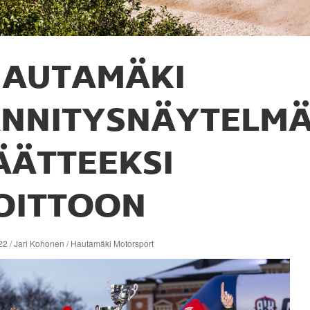
HAUTAMÄKI
ÄNNITYSNÄYTELM
ÄÄTTEEKSI
OITTOON
22 / Jari Kohonen / Hautamäki Motorsport