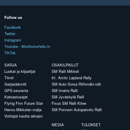
Follow us
Facebook
Twitter
Instagram
Youtube - Moottoriurheilu.tv
TikTok
SARJA
OSAKILPAILUT
Luokat ja kilpailijat
SM Ralli Mikkeli
Tiimit
61. Arctic Lapland Rally
Sarjasäännöt
SM Auto Sorsa Riihimäki-ralli
GPS-seuranta
SM Imatra Ralli
Katsastusajat
SM Jyväskylä Ralli
Flying Finn Future Star
Fixus SM Ralli Kitee
Hannu Mikkolan malja
SM Porvoon Autopalvelu Ralli
Voittajat kautta aikojen
MEDIA
TULOKSET