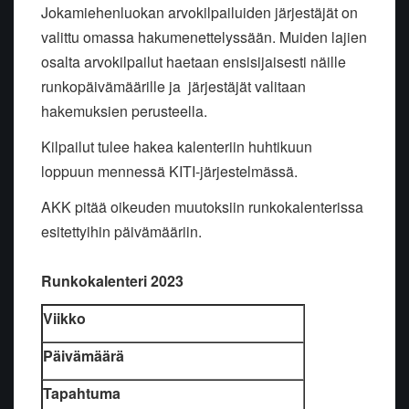
Jokamiehenluokan arvokilpailuiden järjestäjät on
valittu omassa hakumenettelyssään. Muiden lajien
osalta arvokilpailut haetaan ensisijaisesti näille
runkopäivämäärille ja järjestäjät valitaan
hakemuksien perusteella.
Kilpailut tulee hakea kalenteriin huhtikuun
loppuun mennessä KITI-järjestelmässä.
AKK pitää oikeuden muutoksiin runkokalenterissa
esitettyihin päivämääriin.
Runkokalenteri 2023
Viikko
Päivämäärä
Tapahtuma