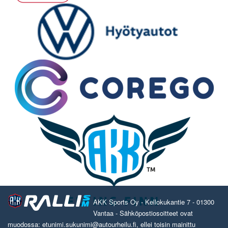
AKK Sports Oy - Kellokukantie 7 - 01300
Vantaa - Sähköpostiosoitteet ovat
muodossa: etunimi.sukunimi@autourheilu.fi, ellei toisin mainittu