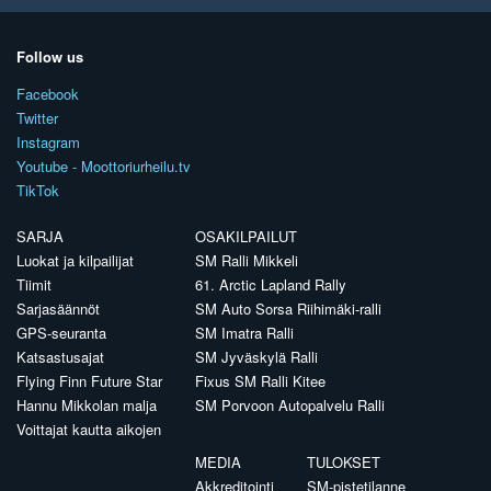
Follow us
Facebook
Twitter
Instagram
Youtube - Moottoriurheilu.tv
TikTok
SARJA
OSAKILPAILUT
Luokat ja kilpailijat
SM Ralli Mikkeli
Tiimit
61. Arctic Lapland Rally
Sarjasäännöt
SM Auto Sorsa Riihimäki-ralli
GPS-seuranta
SM Imatra Ralli
Katsastusajat
SM Jyväskylä Ralli
Flying Finn Future Star
Fixus SM Ralli Kitee
Hannu Mikkolan malja
SM Porvoon Autopalvelu Ralli
Voittajat kautta aikojen
MEDIA
TULOKSET
Akkreditointi
SM-pistetilanne