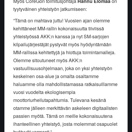
Myös CoreGon toimitusjohtaja
Hannu Elomaa
on
tyytyväinen yhteistyön jatkumiseen:
”Tämä on mahtava juttu! Vuosien ajan olemme
kehittäneet MM-rallin kokonaisuutta tiiviissä
yhteistyössä AKK:n kanssa ja nyt SM-sarjojen
kilpailujärjestäjät pystyvät myös hyödyntämään
MM-rallissa kehitettyjä ja hiottuja toimintamalleja.
Olemme sitoutuneet myös AKK:n
vastuullisuusohjelmaan, joka on yksi yhteistyön
keskeinen osa-alue ja omalta osaltamme
haluamme olla mahdollistamassa ratkaisuillamme
vuosi vuodelta ekologisempia
moottoriurheilutapahtumia. Tulevana kesänä
otamme jälleen merkittävän askeleen digitaalisten
passien myötä. Tämä on meille kokonaisuutena
ihanteellinen yhteistyö, josta molemmat osapuolet
hyötyvät varmasti.”