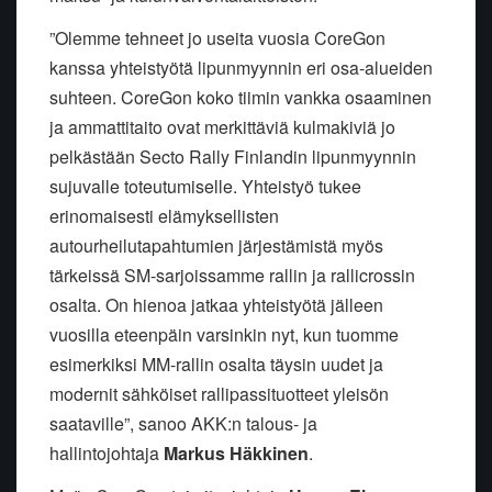
”Olemme tehneet jo useita vuosia CoreGon
kanssa yhteistyötä lipunmyynnin eri osa-alueiden
suhteen. CoreGon koko tiimin vankka osaaminen
ja ammattitaito ovat merkittäviä kulmakiviä jo
pelkästään Secto Rally Finlandin lipunmyynnin
sujuvalle toteutumiselle. Yhteistyö tukee
erinomaisesti elämyksellisten
autourheilutapahtumien järjestämistä myös
tärkeissä SM-sarjoissamme rallin ja rallicrossin
osalta. On hienoa jatkaa yhteistyötä jälleen
vuosilla eteenpäin varsinkin nyt, kun tuomme
esimerkiksi MM-rallin osalta täysin uudet ja
modernit sähköiset rallipassituotteet yleisön
saataville”, sanoo AKK:n talous- ja
hallintojohtaja
Markus Häkkinen
.