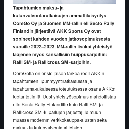
Tapahtumien maksu- ja
kulunvalvontaratkaisujen ammattilaisyritys
CoreGo Oy ja Suomen MM-rallin eli Secto Rally
Finlandin järjestävä AKK Sports Oy ovat
sopineet kahden vuoden jatkosopimuksesta
vuosille 2022–2023. MM-rallin lisäksi yhteistyö
laajenee myös kansallisiin huippusarjoihin:
Ralli SM- ja Rallicross SM -sarjoihin.
CoreGolla on ensisijaisen tärkeä rooli AKK:n
tapahtumien lipunmyyntiratkaisuissa ja
tapahtuma-aikaisessa toteutuksessa osana AKK:n
tuotantotiimiä. Uusi yhteistyösopimus mahdollistaa
niin Secto Rally Finlandille kuin Ralli SM- ja
Rallicross SM -kilpailujen järjestäjille muun
muassa modernin verkkokauppa-alustan sekä
maksu- ja kulunvalvontalaitteiston.