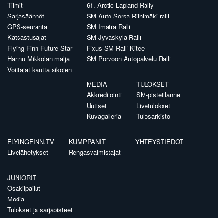
Tiimit
61. Arctic Lapland Rally
Sarjasäännöt
SM Auto Sorsa Riihimäki-ralli
GPS-seuranta
SM Imatra Ralli
Katsastusajat
SM Jyväskylä Ralli
Flying Finn Future Star
Fixus SM Ralli Kitee
Hannu Mikkolan malja
SM Porvoon Autopalvelu Ralli
Voittajat kautta aikojen
MEDIA
TULOKSET
Akkreditointi
SM-pistetilanne
Uutiset
Livetulokset
Kuvagalleria
Tulosarkisto
FLYINGFINN.TV
KUMPPANIT
YHTEYSTIEDOT
Livelähetykset
Rengasvalmistajat
JUNIORIT
Osakilpailut
Media
Tulokset ja sarjapisteet