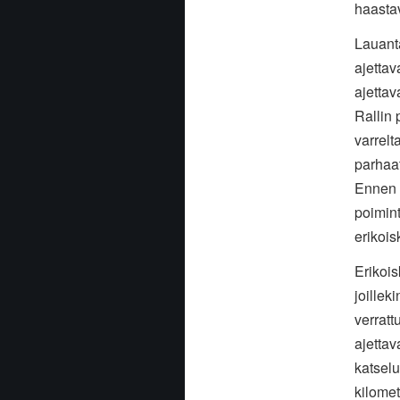
haasta
Lauant
ajettav
ajettav
Rallin 
varrelt
parhaat
Ennen m
poimint
erikoi
Erikois
joillek
verrat
ajettav
katselu
kilomet