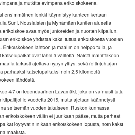
vimpana ja mutkittelevimpana erikoiskokeena.
ai ensimmäinen lenkki käynnistyy kahteen kertaan
alla Suni. Nousiaisten ja Mynämäen kuntien alueella
a erikoiskoe avaa myös junioreiden ja nuorten kilpailun.
pisin erikoiskoe yhdistää kaksi tuttua erikoiskoetta vuosien
a. Erikoiskokeen lähtöön ja maaliin on helppo tulla, ja
 katselupaikat ovat lähellä väliteitä. Näistä mainittakoon
aalia tarkasti ajettava nypyn ylitys, sekä reitinjohtajan
a parhaaksi katselupaikaksi noin 2,5 kilometriä
skokeen lähdöstä.
koe 4/7 on legendaarinen Lavamäki, joka on varmasti tuttu
in kilpailijoille vuodelta 2015, mutta ajetaan käännetysti
tuna seitsemän vuoden takaiseen. Ruskon kunnassa
an erikoiskokeen väliin ei juurikaan pääse, mutta parhaat
paikat löytyvät niinikään erikoiskokeen lopusta, noin kaksi
riä maalista.