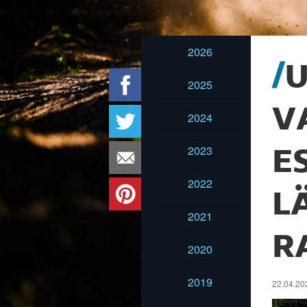
2026
U
2025
V
2024
2023
E
2022
L
2021
R
2020
2019
22.04.202