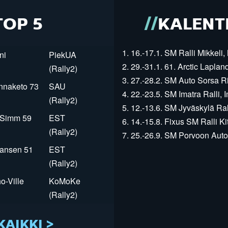
TOP 5
KALENT
1. 16.-17.1. SM Ralli Mikkeli, 
ni
PiekUA
2. 29.-31.1. 61. Arctic Laplan
(Rally2)
3. 27.-28.2. SM Auto Sorsa Rii
innaketo 73
SAU
4. 22.-23.5. SM Imatra Ralli, I
(Rally2)
5. 12.-13.6. SM Jyväskylä Rall
r Simm 59
EST
6. 14.-15.8. Fixus SM Ralli Kit
(Rally2)
7. 25.-26.9. SM Porvoon Autop
Jansen 51
EST
(Rally2)
o-Ville
KoMoKe
(Rally2)
KAIKKI >