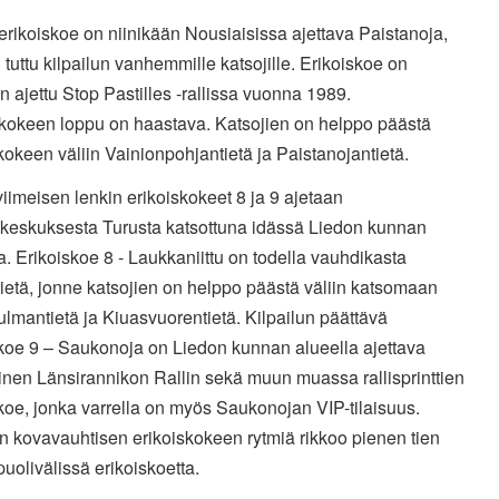
erikoiskoe on niinikään Nousiaisissa ajettava Paistanoja,
 tuttu kilpailun vanhemmille katsojille. Erikoiskoe on
in ajettu Stop Pastilles -rallissa vuonna 1989.
skokeen loppu on haastava. Katsojien on helppo päästä
kokeen väliin Vainionpohjantietä ja Paistanojantietä.
viimeisen lenkin erikoiskokeet 8 ja 9 ajetaan
lukeskuksesta Turusta katsottuna idässä Liedon kunnan
a. Erikoiskoe 8 - Laukkaniittu on todella vauhdikasta
tietä, jonne katsojien on helppo päästä väliin katsomaan
lmantietä ja Kiuasvuorentietä. Kilpailun päättävä
skoe 9 – Saukonoja on Liedon kunnan alueella ajettava
inen Länsirannikon Rallin sekä muun muassa rallisprinttien
koe, jonka varrella on myös Saukonojan VIP-tilaisuus.
n kovavauhtisen erikoiskokeen rytmiä rikkoo pienen tien
uolivälissä erikoiskoetta.