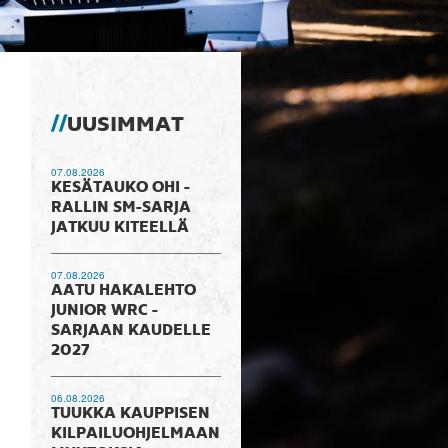
UUSIMMAT
07.08.2026
KESÄTAUKO OHI -
RALLIN SM-SARJA
JATKUU KITEELLÄ
07.08.2026
AATU HAKALEHTO
JUNIOR WRC -
SARJAAN KAUDELLE
2027
06.08.2026
TUUKKA KAUPPISEN
KILPAILUOHJELMAAN