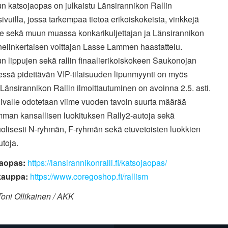
un katsojaopas on julkaistu Länsirannikon Rallin
ivuilla, jossa tarkempaa tietoa erikoiskokeista, vinkkejä
lle sekä muun muassa konkarikuljettajan ja Länsirannikon
nelinkertaisen voittajan Lasse Lammen haastattelu.
un lippujen sekä rallin finaalierikoiskokeen Saukonojan
essä pidettävän VIP-tilaisuuden lipunmyynti on myös
 Länsirannikon Rallin ilmoittautuminen on avoinna 2.5. asti.
iivalle odotetaan viime vuoden tavoin suurta määrää
mman kansallisen luokituksen Rally2-autoja sekä
olisesti N-ryhmän, F-ryhmän sekä etuvetoisten luokkien
utoja.
jaopas:
https://lansirannikonralli.fi/katsojaopas/
kauppa:
https://www.coregoshop.fi/rallism
oni Ollikainen / AKK