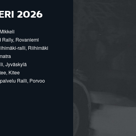
ERI 2026
Mikkeli
d Rally, Rovaniemi
himäki-ralli, Riihimäki
matra
i, Jyväskylä
ee, Kitee
alvelu Ralli, Porvoo