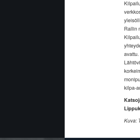
Kilpail
verkkos
yleisö
Rallin 
Kilpail
yhteyd
avattu.
Lähtöv
korkei
monipu
kilpa-a
Katso
Lippu
Kuva: T