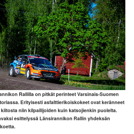
annikon Rallilla on pitkät perinteet Varsinais-Suomen
storiassa. Erityisesti asfalttierikoiskokeet ovat keränneet
i kiitosta niin kilpailijoiden kuin katsojienkin puolelta.
vaksi esittelyssä Länsirannikon Rallin yhdeksän
skoetta.