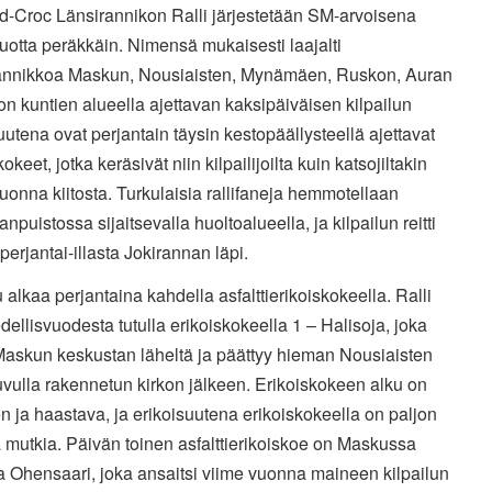
-Croc Länsirannikon Ralli järjestetään SM-arvoisena
vuotta peräkkäin. Nimensä mukaisesti laajalti
annikkoa Maskun, Nousiaisten, Mynämäen, Ruskon, Auran
on kuntien alueella ajettavan kaksipäiväisen kilpailun
uutena ovat perjantain täysin kestopäällysteellä ajettavat
okeet, jotka keräsivät niin kilpailijoilta kuin katsojiltakin
uonna kiitosta. Turkulaisia rallifaneja hemmotellaan
anpuistossa sijaitsevalla huoltoalueella, ja kilpailun reitti
perjantai-illasta Jokirannan läpi.
u alkaa perjantaina kahdella asfalttierikoiskokeella. Ralli
dellisvuodesta tutulla erikoiskokeella 1 – Halisoja, joka
Maskun keskustan läheltä ja päättyy hieman Nousiaisten
vulla rakennetun kirkon jälkeen. Erikoiskokeen alku on
n ja haastava, ja erikoisuutena erikoiskokeella on paljon
 mutkia. Päivän toinen asfalttierikoiskoe on Maskussa
a Ohensaari, joka ansaitsi viime vuonna maineen kilpailun