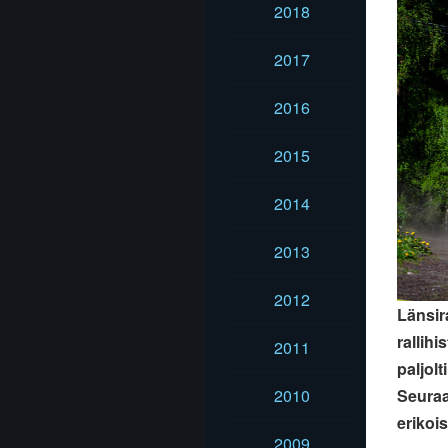
2018
2017
2016
2015
2014
2013
2012
Länsir
rallihi
2011
paljolt
Seuraa
2010
erikoi
2009