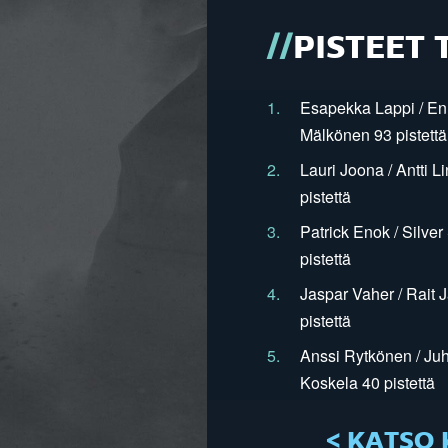
PISTEET 
1.
Esapekka Lappi / En
Mälkönen 93 pistettä
2.
Lauri Joona / Antti L
pistettä
3.
Patrick Enok / Silve
pistettä
4.
Jaspar Vaher / Rait 
pistettä
5.
Anssi Rytkönen / Juh
Koskela 40 pistettä
< KATSO 