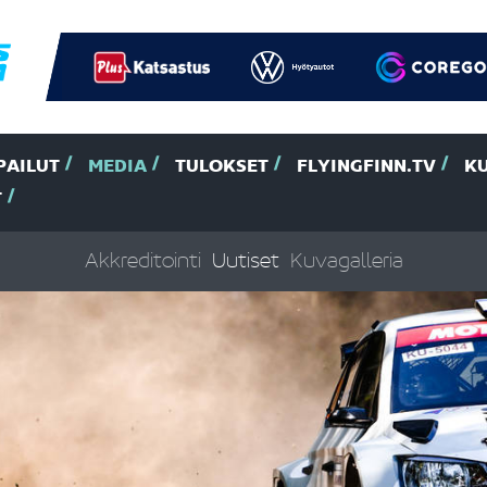
PAILUT
MEDIA
TULOKSET
FLYINGFINN.TV
K
T
Akkreditointi
Uutiset
Kuvagalleria