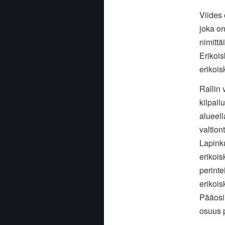
Viides 
joka on
nimittä
Erikoi
erikois
Rallin 
kilpai
alueell
valtion
Lapinku
erikoi
perinte
erikois
Pääosi
osuus p