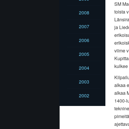
SM Mad
toista 
2008
Länsir
2007
ja Lied
erikois
2006
erikoisk
viime v
2005
Kupitta
kulkee 
2004
Kilpail
2003
alkaa e
alkaa 
2002
1400-lu
teknine
pimeitä
ajettav