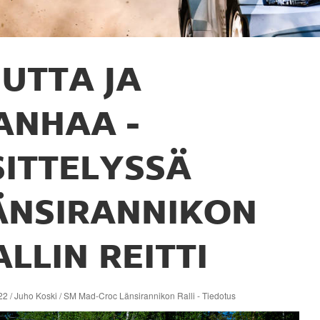
UTTA JA
ANHAA -
SITTELYSSÄ
ÄNSIRANNIKON
ALLIN REITTI
2 / Juho Koski / SM Mad-Croc Länsirannikon Ralli - Tiedotus