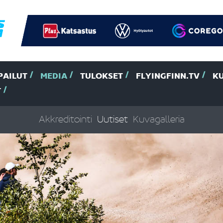
PAILUT
MEDIA
TULOKSET
FLYINGFINN.TV
K
T
Akkreditointi
Uutiset
Kuvagalleria