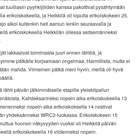
at tuulilasin pyyhkijöiden kanssa pakottivat pysähtymään
lla erikoiskokeella, ja Heikkilä oli lopulta erikoiskokeen 25.
jo alkoi kuitenkin heti aamun lenkin seuraavalla ja
ellä erikoiskokeella Heikkilän ollessa seitsemänneksi
.
jät lakkasivat toimimasta juuri ennen lähtöä
, ja
yimme pätkälle korjaamaan ongelmaa
.
Harmillista, mutta ei
itään mahda. Viimeinen pätkä meni hyvin, meillä oli hyvä
päällä.
ä lähti päivän jälkimmäiselle etapille yleiskilpailun
enätoista.
Kahdeksanneksi nopein aika erikoiskokeella 13
menenneksi nopein aika erikoiskokeella 14 nostivat
län yhdeksänneksi WRC2-luokassa. Erikoiskokeen 15
nuttua
huonon näkyvyyden vuoksi
oli Heikkilä päivän
eellä erikoiskokeella 16 viidenneksi nopein.