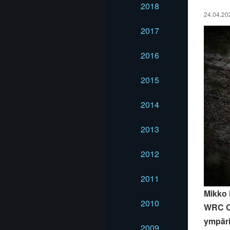
2018
24.04.202
2017
2016
2015
2014
2013
2012
2011
Mikko 
2010
WRC Cr
ympäri
2009