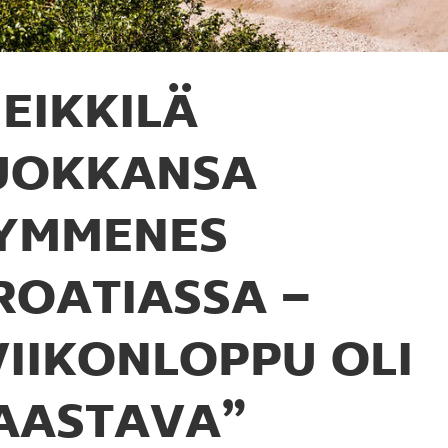
EIKKILÄ
UOKKANSA
YMMENES
ROATIASSA –
VIIKONLOPPU OLI
AASTAVA”