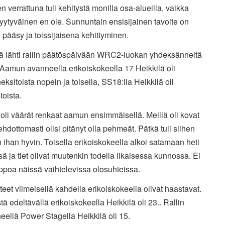
en verrattuna tuli kehitystä monilla osa-alueilla, vaikka
tyytyväinen en ole. Sunnuntain ensisijainen tavoite on
 pääsy ja toissijaisena kehittyminen.
lä lähti rallin päätöspäivään WRC2-luokan yhdeksänneltä
. Aamun avanneella erikoiskokeella 17 Heikkilä oli
ksitoista nopein ja toisella, SS18:lla Heikkilä oli
oista.
 oli väärät renkaat aamun ensimmäisellä. Meillä oli kovat
 ehdottomasti olisi pitänyt olla pehmeät. Pätkä tuli siihen
ihan hyvin. Toisella erikoiskokeella alkoi satamaan heti
ä ja tiet olivat muutenkin todella likaisessa kunnossa. Ei
ppoa näissä vaihtelevissa olosuhteissa.
eet viimeisellä kahdella erikoiskokeella olivat haastavat.
tä edeltävällä erikoiskokeella Heikkilä oli 23.. Rallin
eellä Power Stagella Heikkilä oli 15.