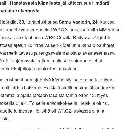
iralli. Haastavasta kilpailusta jäi käteen suuri määrä
arvoista kokemusta.
Heikkilä, 30,
kartanlukijansa
Samu Vaalerin, 24
,
kanssa,
ijoittuneet kymmenenneksi WRC2-luokassa rallin MM-sarjan
nessa osakilpailussa WRC Croatia Rallyssa. Zagrebin
tössä ajetun kolmipäiväisen kilpailun aikana olosuhteet
ivat merkittävästi ja rengasvalinnat olivat avainasemassa.
ä ajoi ehjän osakilpailun, mutta viikonloppu ei ollut
rveläiskuljettajan odotusten mukainen.
lun ensimmäinen ajopäivä käynnistyi sateisena ja päivän
 oli teiden liukkaus. Heikkilä aloitti ensimmäisen lenkin
eimmalla ajalla jatkaen tasaista tahtia ollen 12. myös
kokeilla 3 ja 4. Toisella erikoiskokeella Heikkilä oli 16.
tauolle tultaessa Heikkilä oli WRC2-luokassa
sijalla
oista
.