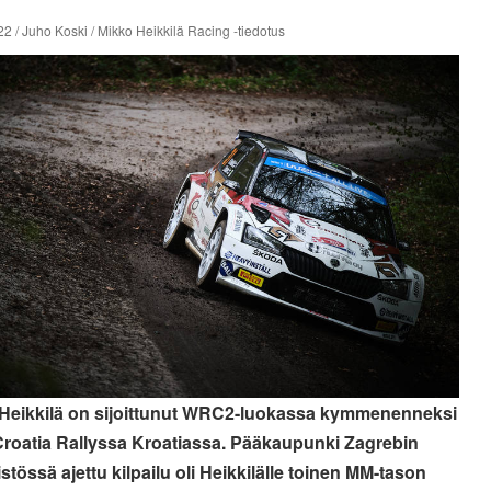
2 / Juho Koski / Mikko Heikkilä Racing -tiedotus
Heikkilä
on sijoittunut WRC2-luokassa kymmenenneksi
oatia Rallyssa Kroatiassa. Pääkaupunki Zagrebin
stössä ajettu kilpailu oli Heikkilälle toinen MM-tason