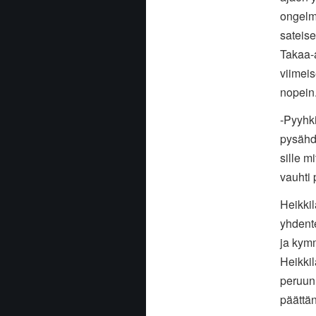
ongelm
sateise
Takaa-a
viimeis
nopein
-
Pyyhki
pysähd
sille m
vauhti 
Heikkil
yhdent
ja kym
Heikki
peruun
päättän