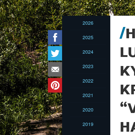
2026
H
2025
L
2024
2023
K
2022
K
2021
“
2020
H
2019