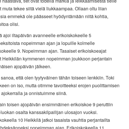
n haastava, tiet ovat todella märkiä ja leikkaamisesta tielle
t muta tekee siitä vielä liukkaampaa. Ollaan oltu liian
isia emmekä ole päässeet hyödyntämään niitä kohtia,
itoa olisi.
ä ajoi
iltapäivän
avanneelle erikoiskokeelle 5
eksitoista nopeimman ajan ja
lopuille kolmelle
skokeelle 9. Nopeimman ajan.
Tasaiset erikoiskoeajat
at Heikkilän kymmenen nopeimman joukkoon perjantain
äisen ajopäivän jälkeen.
 sanoa, että olen tyytyväinen tähän toiseen lenkkiin. Toki
keen on iso, mutta otimme tavoitteeksi erojen puolittamisen
a ajokerralla ja onnistuimme siinä.
in toisen ajopäivän ensimmäinen erikoiskoe 9 peruttiin
uokan osalta kanssakilpailijan ulosajon vuoksi.
kokeella 10 Heikkilä jatkoi tasaista vauhtia perjantailta
yhdeksänneksi nopeimman ajan. Erikoiskokeella 11