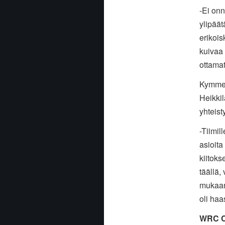
-Ei onn
ylipäät
erikoisk
kuivaa
ottamat
Kymmen
Heikkil
yhteis
-Tiimil
asioita
kiitok
täällä, 
mukaan 
oli haa
WRC Cr