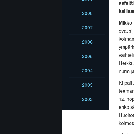
asfaltt
kallis
2008
Mikko 
2007
ovat s
kolman
2006
ympäris
vaihtel
2005
Heikkil
2004
nurmijä
Kilpai
2003
teemana
12. nop
2002
erikois
Huolto
kolmet