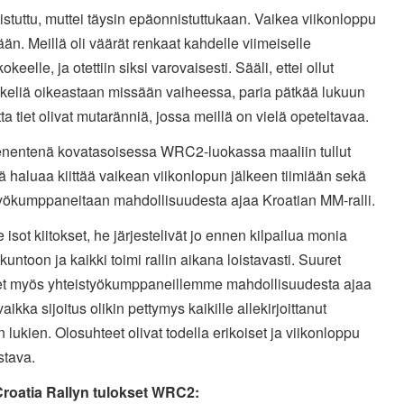
istuttu, muttei täysin epäonnistuttukaan. Vaikea viikonloppu
ään. Meillä oli väärät renkaat kahdelle viimeiselle
okeelle, ja otettiin siksi varovaisesti. Sääli, ettei ollut
 keliä oikeastaan missään vaiheessa, paria pätkää lukuun
ta tiet olivat mutaränniä, jossa meillä on vielä opeteltavaa.
entenä kovatasoisessa WRC2-luokassa maaliin tullut
ä haluaa kiittää vaikean viikonlopun jälkeen tiimiään sekä
työkumppaneitaan mahdollisuudesta ajaa Kroatian MM-ralli.
le isot kiitokset, he järjestelivät jo ennen kilpailua monia
 kuntoon ja kaikki toimi rallin aikana loistavasti. Suuret
set myös yhteistyökumppaneillemme mahdollisuudesta ajaa
vaikka sijoitus olikin pettymys kaikille allekirjoittanut
lukien. Olosuhteet olivat todella erikoiset ja viikonloppu
stava.
oatia Rallyn tulokset
WRC2: