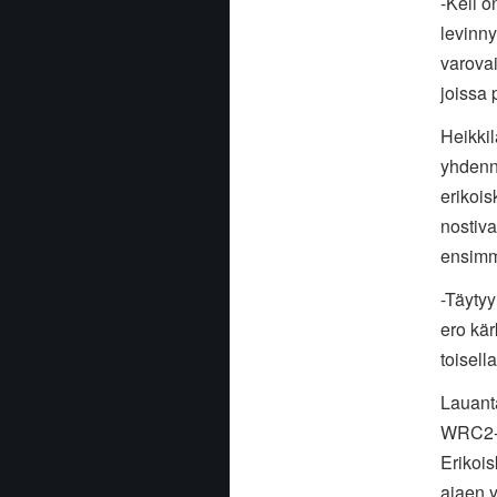
-Keli o
levinny
varova
joissa p
Heikkil
yhdenn
erikoi
nostiv
ensimm
-Täytyy
ero kär
toisell
Lauanta
WRC2-l
Erikois
ajaen 