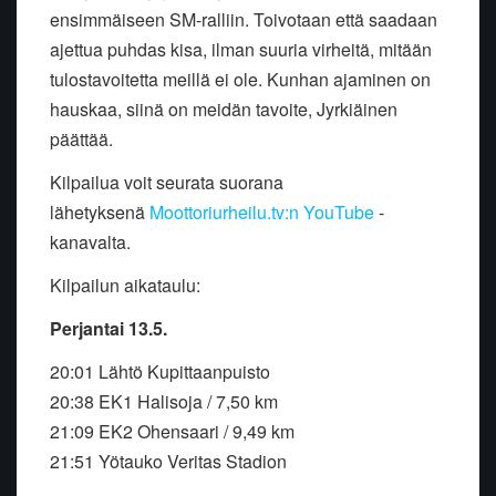
ensimmäiseen SM-ralliin. Toivotaan että saadaan
ajettua puhdas kisa, ilman suuria virheitä, mitään
tulostavoitetta meillä ei ole. Kunhan ajaminen on
hauskaa, siinä on meidän tavoite, Jyrkiäinen
päättää.
Kilpailua voit seurata suorana
lähetyksenä
Moottoriurheilu.tv:n YouTube
-
kanavalta.
Kilpailun aikataulu:
Perjantai 13.5.
20:01 Lähtö Kupittaanpuisto
20:38 EK1 Halisoja / 7,50 km
21:09 EK2 Ohensaari / 9,49 km
21:51 Yötauko Veritas Stadion