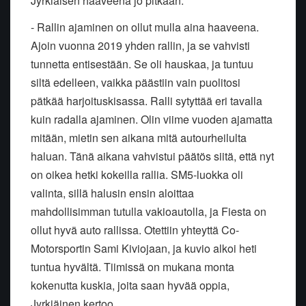
Jyrkiäisen haaveena jo pitkään.
- Rallin ajaminen on ollut mulla aina haaveena.
Ajoin vuonna 2019 yhden rallin, ja se vahvisti
tunnetta entisestään. Se oli hauskaa, ja tuntuu
siltä edelleen, vaikka päästiin vain puolitosi
pätkää harjoituskisassa. Ralli sytyttää eri tavalla
kuin radalla ajaminen. Olin viime vuoden ajamatta
mitään, mietin sen aikana mitä autourheilulta
haluan. Tänä aikana vahvistui päätös siitä, että nyt
on oikea hetki kokeilla rallia. SM5-luokka oli
valinta, sillä halusin ensin aloittaa
mahdollisimman tutulla vakioautolla, ja Fiesta on
ollut hyvä auto rallissa. Otettiin yhteyttä Co-
Motorsportin Sami Kiviojaan, ja kuvio alkoi heti
tuntua hyvältä. Tiimissä on mukana monta
kokenutta kuskia, joita saan hyvää oppia,
Jyrkiäinen kertoo.