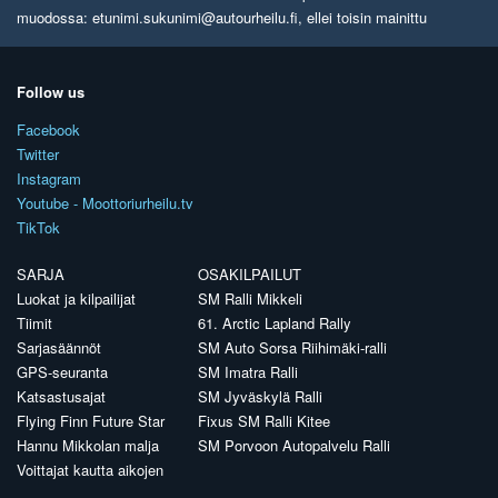
muodossa: etunimi.sukunimi@autourheilu.fi, ellei toisin mainittu
Follow us
Facebook
Twitter
Instagram
Youtube - Moottoriurheilu.tv
TikTok
SARJA
OSAKILPAILUT
Luokat ja kilpailijat
SM Ralli Mikkeli
Tiimit
61. Arctic Lapland Rally
Sarjasäännöt
SM Auto Sorsa Riihimäki-ralli
GPS-seuranta
SM Imatra Ralli
Katsastusajat
SM Jyväskylä Ralli
Flying Finn Future Star
Fixus SM Ralli Kitee
Hannu Mikkolan malja
SM Porvoon Autopalvelu Ralli
Voittajat kautta aikojen