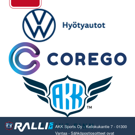
AKK Sports Oy - Kellokukantie 7 - 01300
Vantaa - Sähköpostiosoitteet ovat