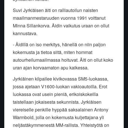
Suvi Jyrkiäisen äiti on ralliautoilun naisten
maailmanmestaruuden vuonna 1991 voittanut
Minna Sillankorva. Äidin vaikutus uraan on ollut
kannustava.
- Äidillä on iso merkitys, hänellä on niin paljon
kokemusta ja tietoa siitä, miten hommat
autourheilumaailmassa hoituvat. Äiti on ollut koko
uran ajan korvaamaton apu kaikessa.
Jyrkiäinen kilpailee kivikovassa SM5-luokassa,
jossa ajetaan V1600-luokan vakioautoilla. Erot
luokassa ovat usein pieniä, erikoiskokeilla
taistellaan jokaisesta sekunnista. Jyrkiäisen
viereiselle penkille hyppää saksalainen Antony
Warmbold, jolla on kokemusta kuljettajana yli
neljästäkymmenestä MM-rallista. Yhteistyötä on