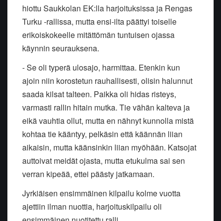
hiottu Saukkolan EK:lla harjoituksissa ja Rengas
Turku -rallissa, mutta ensi-ilta päättyi toiselle
erikoiskokeelle mitättömän tuntuisen ojassa
käynnin seurauksena.
- Se oli typerä ulosajo, harmittaa. Etenkin kun
ajoin niin korostetun rauhallisesti, olisin halunnut
saada kilsat talteen. Paikka oli hidas risteys,
varmasti rallin hitain mutka. Tie vähän kalteva ja
eikä vauhtia ollut, mutta en nähnyt kunnolla mistä
kohtaa tie kääntyy, pelkäsin että käännän liian
aikaisin, mutta käänsinkin liian myöhään. Katsojat
auttoivat meidät ojasta, mutta etukulma sai sen
verran kipeää, ettei päästy jatkamaan.
Jyrkiäisen ensimmäinen kilpailu kolme vuotta
ajettiin ilman nuottia, harjoituskilpailu oli
ensimmäinen nuotitettu ralli.