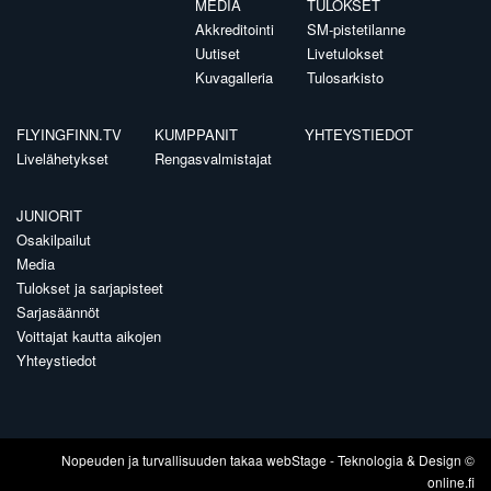
MEDIA
TULOKSET
Akkreditointi
SM-pistetilanne
Uutiset
Livetulokset
Kuvagalleria
Tulosarkisto
FLYINGFINN.TV
KUMPPANIT
YHTEYSTIEDOT
Livelähetykset
Rengasvalmistajat
JUNIORIT
Osakilpailut
Media
Tulokset ja sarjapisteet
Sarjasäännöt
Voittajat kautta aikojen
Yhteystiedot
Nopeuden ja turvallisuuden takaa
webStage
- Teknologia & Design ©
online.fi