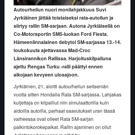
Autourheilun nuori monilahjakkuus Suvi
Jyrkiäinen jättää toistaiseksi rata-autoilun ja
siirtyy rallin SM-sarjaan. Autona Jyrkiäisellä on
Co-Motorsportin SM5-luokan Ford Fiesta.
Hämeenlinnalainen debytoi SM-sarjassa 13.-14.
toukokuuta ajettavassa Mad-Croc
Länsirannikon Rallissa. Harjoituskilpailuna
ajettu Rengas Turku -ralli päättyi ennen
aikojaan kevyeen ulosajoon.
Jyrkiäinen, 21, aloitti autourheilun seitsemän
vuotta sitten Hondalla Rata SM-sarjassa. Lahjakas
kuljettaja on kilpaillut niin simulaattorilla kuin
aidoilla autoilla, parhaat saavutukset uran tässä
vaiheessa ovat olleet Rata SM-sarjan
palkintokorokepaikat. Rallin ajaminen on ollut