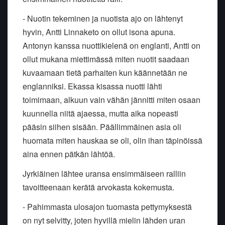
- Nuotin tekeminen ja nuotista ajo on lähtenyt
hyvin, Antti Linnaketo on ollut isona apuna.
Antonyn kanssa nuottikielenä on englanti, Antti on
ollut mukana miettimässä miten nuotit saadaan
kuvaamaan tietä parhaiten kun käännetään ne
englanniksi. Ekassa kisassa nuotti lähti
toimimaan, alkuun vain vähän jännitti miten osaan
kuunnella niitä ajaessa, mutta aika nopeasti
pääsin siihen sisään. Päällimmäinen asia oli
huomata miten hauskaa se oli, olin ihan täpinöissä
aina ennen pätkän lähtöä.
Jyrkiäinen lähtee uransa ensimmäiseen ralliin
tavoitteenaan kerätä arvokasta kokemusta.
- Pahimmasta ulosajon tuomasta pettymyksestä
on nyt selvitty, joten hyvillä mielin lähden uran