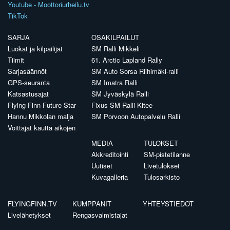
Youtube - Moottoriurheilu.tv
TikTok
SARJA
OSAKILPAILUT
Luokat ja kilpailijat
SM Ralli Mikkeli
Tiimit
61. Arctic Lapland Rally
Sarjasäännöt
SM Auto Sorsa Riihimäki-ralli
GPS-seuranta
SM Imatra Ralli
Katsastusajat
SM Jyväskylä Ralli
Flying Finn Future Star
Fixus SM Ralli Kitee
Hannu Mikkolan malja
SM Porvoon Autopalvelu Ralli
Voittajat kautta aikojen
MEDIA
TULOKSET
Akkreditointi
SM-pistetilanne
Uutiset
Livetulokset
Kuvagalleria
Tulosarkisto
FLYINGFINN.TV
KUMPPANIT
YHTEYSTIEDOT
Livelähetykset
Rengasvalmistajat