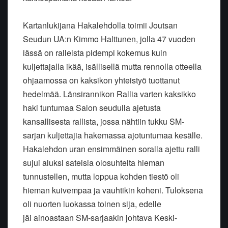
Kartanlukijana Hakalehdolla toimii Joutsan
Seudun UA:n Kimmo Halttunen,
jolla 47 vuoden
iässä on ralleista pidempi kokemus kuin
kuljettajalla
ikää, isällisellä mutta rennolla otteella
ohjaamossa on kaksikon y
hteistyö tuottanut
hedelmää. Länsirannikon Rallia varten kaksikko
haki
tuntumaa Salon seudulla ajetusta
kansallisesta rallista, jossa nähtiin
tukku SM-
sarjan kuljettajia hakemassa ajotuntumaa kesälle.
Hakalehdon
uran ensimmäinen soralla ajettu ralli
sujui aluksi sateisia olosuhteita
hieman
tunnustellen, mutta loppua kohden tiestö oli
hieman kuivempaa ja
vauhtikin koheni. Tuloksena
oli nuorten luokassa toinen sija, edelle
jäi
ainoastaan SM-sarjaakin johtava Keski-