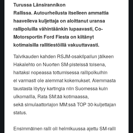
Turussa Länsirannikon
Rallissa. Autourheilusta itselleen ammattia
haaveileva kuljettaja on aloittanut uransa
rallipoluilla vähintäänkin lupaavasti, Co-
Motorsportin Ford Fiesta on kiitänyt
kotimaisilla rallitiestöillä vakuuttavasti.
Talvikauden kahden RSJM-osakilpailun jälkeen
Hakalehto on Nuorten
SM-pisteissä toisena,
haitaksi nopeassa tottumisessa rallipolkuihin
ei
varmasti ole aiemmat kokemukset. Aiemmasta
taustasta löytyy kartingia
niin Suomessa kuin
ulkomailla, Rata SM:ää kotimaassa,
sekä
simulaattoriajon MM:ssä TOP 30-kuljettajan
status.
Ensimmäinen ralli oli helmikuussa ajettu SM-ralli