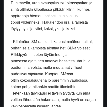
Riihimäellä, uran
avauspikis toi kolmospaikan ja
siinä oltiinkin kilpailussa pitkään
kiinni, kunnes
oppirahoja hieman maksettiin ja sijoitus
tippui
viidenneksi. Hakalehdon uralla ralleista
löytyy nyt sijat viisi, kaksi,
yksi ja kaksi.
- Riihimäen SM-ralli oli ihka ensimmäinen rallini,
onhan se aikamoista
aloittaa heti SM-arvoisesti.
Piikkipyöriin luoton löytäminen ja
pimeässä
ajaminen antoivat haastetta. Vauhti oli
podiumin arvoista, mutta
muutamat virheet
pudottivat sijoitusta. Kuopion SM:ssä
oltiin
kokonaisuutena jo paremmin vauhdissa,
kolme pohja-aikaakin saatiin
tilastoihin.
Tietenkään talvikausi ei täysin tyydytä kun aina
voittoa
lähdetään hakemaan, mutta hyvä on sarjan
kakkospaikalta kesään lähteä.