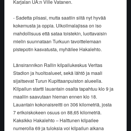
Karjalan UA:n Ville Vatanen.
- Sadetta piisasi, mutta saatiin siitä nyt hyvää
kokemusta ja oppia.
Ulkoilmalajissa on iso
mahdollisuus että sataa toistekin, luottavaisin
mielin suunnataan Turkuun tavoittelemaan
pistepotin kasvatusta, myhäilee
Hakalehto.
Länsirannikon Rallin kilpailukeskus Veritas
Stadion ja huoltoalueet,
sekä lähtö ja maali
sijaitsevat Turun Kupittaanpuiston alueella.
Kilpailun startti lauantain osalta tapahtuu klo 9 ja
maaliin saavutaan
hieman ennen klo 18.
Lauantain kokonaisreitti on 306 kilometriä, josta
7
erikoiskokeen osuus on 88,65 kilometriä.
Kaksikko Hakalehto – Halttunen
kilpailee
numerolla 69 ja tuloksia voi kilpailun aikana