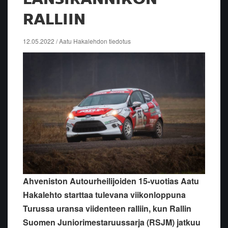
RALLIIN
12.05.2022 / Aatu Hakalehdon tiedotus
Ahveniston Autourheilijoiden 15-vuotias Aatu
Hakalehto starttaa tulevana viikonloppuna
Turussa uransa viidenteen ralliin, kun Rallin
Suomen Juniorimestaruussarja (RSJM) jatkuu