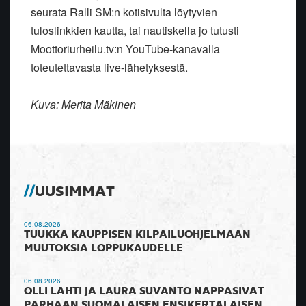
seurata Ralli
SM:n kotisivulta löytyvien
tuloslinkkien kautta, tai nautiskella jo
tutusti
Moottoriurheilu.tv:n YouTube-kanavalla
toteutettavasta
live-lähetyksestä.
Kuva: Merita Mäkinen
UUSIMMAT
06.08.2026
TUUKKA KAUPPISEN KILPAILUOHJELMAAN
MUUTOKSIA LOPPUKAUDELLE
06.08.2026
OLLI LAHTI JA LAURA SUVANTO NAPPASIVAT
PARHAAN SUOMALAISEN ENSIKERTALAISEN