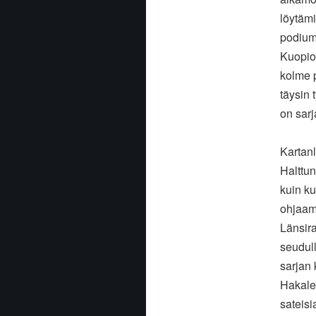
löytäm
podium
Kuopio
kolme 
täysin 
on sarj
Kartan
Halttu
kuin ku
ohjaam
Länsir
seudull
sarjan 
Hakal
sateisi