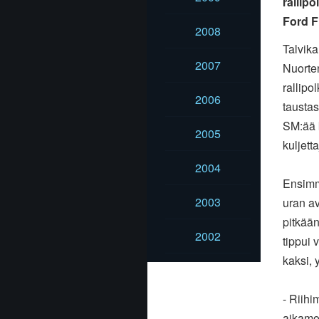
rallip
Ford Fi
2008
Talvik
2007
Nuort
rallipo
2006
taustas
SM:ää 
2005
kuljett
2004
Ensimmä
2003
uran
av
pitkää
2002
tippui
v
kaksi,
- Riihi
aikamo