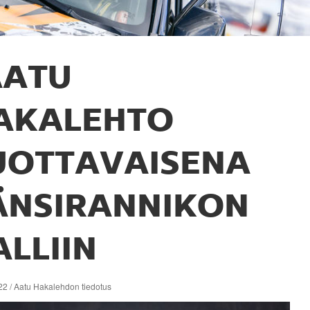
AATU
AKALEHTO
UOTTAVAISENA
ÄNSIRANNIKON
ALLIIN
22 / Aatu Hakalehdon tiedotus