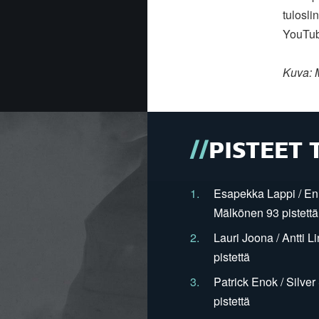
tulosli
YouTub
Kuva: 
PISTEET 
1.
Esapekka Lappi / En
Mälkönen 93 pistettä
2.
Lauri Joona / Antti L
pistettä
3.
Patrick Enok / Silve
pistettä