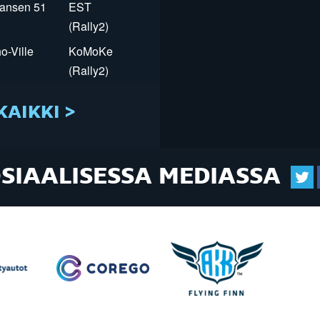
Jansen 51
EST
(Rally2)
o-Ville
KoMoKe
(Rally2)
KAIKKI >
OSIAALISESSA MEDIASSA