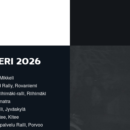
ERI 2026
Mikkeli
d Rally, Rovaniemi
himäki-ralli, Riihimäki
matra
i, Jyväskylä
ee, Kitee
alvelu Ralli, Porvoo