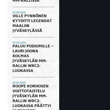
MM-RALLISSA
05.08.2026
VILLE PYNNÖNEN
KYYDITTI LEGENDAT
MAALIIN
JYVÄSKYLÄSSÄ
03.08.2026
PALUU PODIUMILLE –
LAURI JOONA
KOLMAS
JYVÄSKYLÄN MM-
RALLIN WRC2-
LUOKASSA
03.08.2026
ROOPE KORHOSEN
VOITTOTAISTELU
JYVÄSKYLÄN MM-
RALLIN WRC2-
LUOKASSA PÄÄTTYI