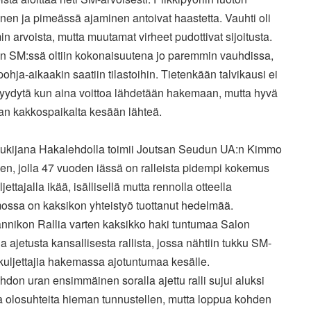
inen ja pimeässä
ajaminen antoivat haastetta. Vauhti oli
in arvoista, mutta
muutamat virheet pudottivat sijoitusta.
n SM:ssä oltiin
kokonaisuutena jo paremmin vauhdissa,
pohja-aikaakin saatiin
tilastoihin. Tietenkään talvikausi ei
tyydytä kun aina voittoa
lähdetään hakemaan, mutta hyvä
an kakkospaikalta kesään lähteä.
lukijana Hakalehdolla toimii Joutsan Seudun UA:n Kimmo
nen,
jolla 47 vuoden iässä on ralleista pidempi kokemus
ljettajalla
ikää, isällisellä mutta rennolla otteella
ossa on kaksikon y
hteistyö tuottanut hedelmää.
annikon Rallia varten kaksikko haki
tuntumaa Salon
a ajetusta kansallisesta rallista, jossa nähtiin
tukku SM-
kuljettajia hakemassa ajotuntumaa kesälle.
ehdon
uran ensimmäinen soralla ajettu ralli sujui aluksi
a olosuhteita
hieman tunnustellen, mutta loppua kohden