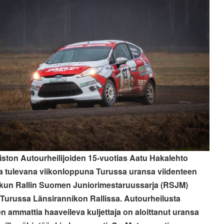
ston Autourheilijoiden 15-vuotias Aatu Hakalehto
aa tulevana viikonloppuna Turussa uransa viidenteen
n, kun Rallin Suomen Juniorimestaruussarja (RSJM)
 Turussa Länsirannikon Rallissa. Autourheilusta
een ammattia haaveileva kuljettaja on aloittanut uransa