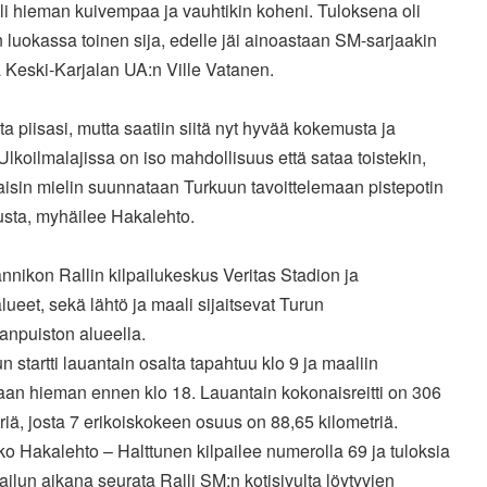
 oli hieman kuivempaa ja
vauhtikin koheni. Tuloksena oli
 luokassa toinen sija, edelle jäi
ainoastaan SM-sarjaakin
 Keski-Karjalan UA:n Ville Vatanen.
ta piisasi, mutta saatiin siitä nyt hyvää kokemusta ja
Ulkoilmalajissa on iso mahdollisuus että sataa toistekin,
aisin
mielin suunnataan Turkuun tavoittelemaan pistepotin
usta, myhäilee
Hakalehto.
nnikon Rallin kilpailukeskus Veritas Stadion ja
alueet,
sekä lähtö ja maali sijaitsevat Turun
anpuiston alueella.
un startti lauantain osalta tapahtuu klo 9 ja maaliin
taan
hieman ennen klo 18. Lauantain kokonaisreitti on 306
riä, josta 7
erikoiskokeen osuus on 88,65 kilometriä.
ko Hakalehto – Halttunen
kilpailee numerolla 69 ja tuloksia
pailun aikana seurata Ralli
SM:n kotisivulta löytyvien