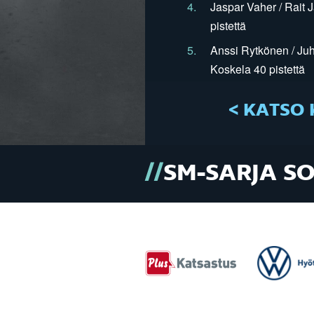
4.
Jaspar Vaher / Rait 
pistettä
5.
Anssi Rytkönen / Juh
Koskela 40 pistettä
< KATSO 
SM-SARJA S