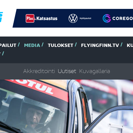
PAILUT
MEDIA
TULOKSET
FLYINGFINN.TV
K
T
Akkreditointi
Uutiset
Kuvagalleria