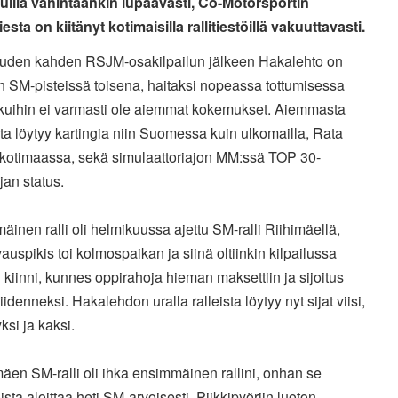
oluilla vähintäänkin lupaavasti, Co-Motorsportin
esta on kiitänyt kotimaisilla rallitiestöillä vakuuttavasti.
auden kahden RSJM-osakilpailun jälkeen Hakalehto on
en
SM-pisteissä toisena, haitaksi nopeassa tottumisessa
lkuihin ei
varmasti ole aiemmat kokemukset. Aiemmasta
ta löytyy kartingia
niin Suomessa kuin ulkomailla, Rata
kotimaassa, sekä
simulaattoriajon MM:ssä TOP 30-
ajan status.
inen ralli oli helmikuussa ajettu SM-ralli Riihimäellä,
auspikis toi kolmospaikan ja siinä oltiinkin kilpailussa
n
kiinni, kunnes oppirahoja hieman maksettiin ja sijoitus
iidenneksi. Hakalehdon uralla ralleista löytyy nyt sijat viisi,
yksi ja kaksi.
mäen SM-ralli oli ihka ensimmäinen rallini, onhan se
ista
aloittaa heti SM-arvoisesti. Piikkipyöriin luoton