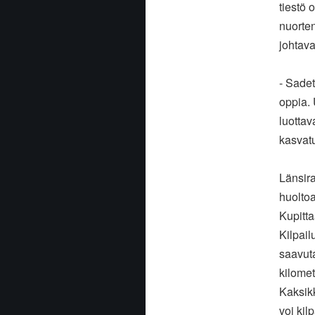
tiestö
nuorten
johtava
- Sadet
oppia.
luottav
kasvat
Länsira
huolto
Kupitta
Kilpail
saavu
kilomet
Kaksik
voi kil