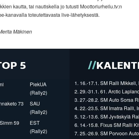
nkkien kautta, tai nautiskella jo
tutusti Moottoriurheilu.tv:n
e-kanavalla toteutettavasta
live-lähetyksestä.
Merita Mäkinen
TOP 5
KALENT
1. 16.-17.1. SM Ralli Mikkeli, 
ni
PiekUA
2. 29.-31.1. 61. Arctic Laplan
(Rally2)
3. 27.-28.2. SM Auto Sorsa Rii
innaketo 73
SAU
4. 22.-23.5. SM Imatra Ralli, I
(Rally2)
5. 12.-13.6. SM Jyväskylä Rall
r Simm 59
EST
6. 14.-15.8. Fixus SM Ralli Kit
(Rally2)
7. 25.-26.9. SM Porvoon Autop