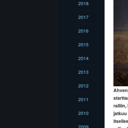
2018
2017
2016
2015
2014
2013
2012
Ahveni
startt
2011
rallii
2010
jatkuu
itsell
2009