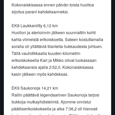
Kokonaiskisassa ennen päivän toista huoltoa
sijoitus parani kahdeksanneksi.
EK8 Laukkaniitty 6,12 km
Huollon ja aterioinnin jälkeen suunnattiin kohti
kahta viimeistä erikoiskoetta. Sateen kostuttamalla
soralla oli yllättäviä tilanteita liukkaudesta johtuen.
Tällä vauhdikkaalla kuuden kilometrin
erikoiskokeella Kari ja Mikko olivat luokassaan
kahdeksansia ajalla 2:52,0. Kokonaiskisassa
kasin jälkeen myös kahdeksas.
EK9 Saukonoja 14,21 km
Rallin päättävä legendaarinen Saukonoja tarjosi
tiukkoja mutkayhdistelmiä. Ajomme onnistui
päätöserikoiskokeella ja aika 7:36,2 oli hienosti