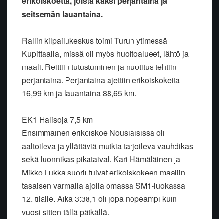
erikoiskoetta, joista kaksi perjantaina ja
seitsemän lauantaina.
Rallin kilpailukeskus toimi Turun ytimessä
Kupittaalla, missä oli myös huoltoalueet, lähtö ja
maali. Reittiin tutustuminen ja nuotitus tehtiin
perjantaina. Perjantaina ajettiin erikoiskokeita
16,99 km ja lauantaina 88,65 km.
EK1 Halisoja 7,5 km
Ensimmäinen erikoiskoe Nousiaisissa oli
aaltoileva ja yllättäviä mutkia tarjoileva vauhdikas
sekä luonnikas pikataival. Kari Hämäläinen ja
Mikko Lukka suoriutuivat erikoiskokeen maaliin
tasaisen varmalla ajolla omassa SM1-luokassa
12. tilalle. Aika 3:38,1 oli jopa nopeampi kuin
vuosi sitten tällä pätkällä.