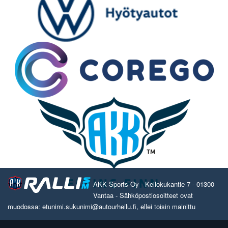
AKK Sports Oy - Kellokukantie 7 - 01300
Vantaa - Sähköpostiosoitteet ovat
muodossa: etunimi.sukunimi@autourheilu.fi, ellei toisin mainittu