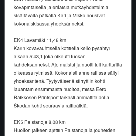
kovapintaisella ja erilaisia mutkayhdistelmiä
sisältävällä pätkällä Kari ja Mikko nousivat
kokonaiskisassa yhdeksänneksi.
EK4 Lavamäki 11,48 km
Karin kovavauhtisella kotitiellä kello pysähtyi
aikaan 5:43,1 joka oikeutti luokan
kahdeksanneksi. Ajo maistui ja nuotti tuli kartturilta
oikeassa rytmissä. Kokonaistilanne rallissa säilyi
yhdeksäntenä. Tyytyväisenä siirryttiin kohti
lauantain ensimmäistä huoltoa, missä Eero
Räikkösen Printsport tarkasti ammattitaidolla
Škodan kohti seuraavia rallipätkiä.
EK5 Paistanoja 8,08 km
Huollon jälkeen ajettiin Paistanojalla jouheiden