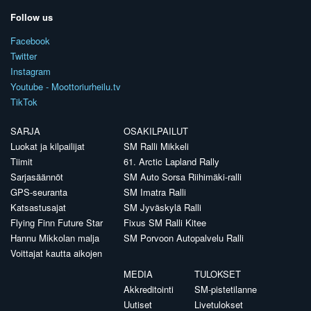
Follow us
Facebook
Twitter
Instagram
Youtube - Moottoriurheilu.tv
TikTok
SARJA
OSAKILPAILUT
Luokat ja kilpailijat
SM Ralli Mikkeli
Tiimit
61. Arctic Lapland Rally
Sarjasäännöt
SM Auto Sorsa Riihimäki-ralli
GPS-seuranta
SM Imatra Ralli
Katsastusajat
SM Jyväskylä Ralli
Flying Finn Future Star
Fixus SM Ralli Kitee
Hannu Mikkolan malja
SM Porvoon Autopalvelu Ralli
Voittajat kautta aikojen
MEDIA
TULOKSET
Akkreditointi
SM-pistetilanne
Uutiset
Livetulokset