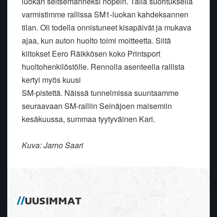
luokan seitsemänneksi nopein. Tällä suorituksella
varmistimme rallissa SM1-luokan kahdeksannen
tilan. Oli todella onnistuneet kisapäivät ja mukava
ajaa, kun auton huolto toimi moitteetta. Siitä
kiitokset Eero Räikkösen koko Printsport
huoltohenkilöstölle. Rennolla asenteella rallista
kertyi myös kuusi
SM-pistettä. Näissä tunnelmissa suuntaamme
seuraavaan SM-ralliin Seinäjoen maisemiin
kesäkuussa, summaa tyytyväinen Kari.
Kuva: Jarno Saari
UUSIMMAT