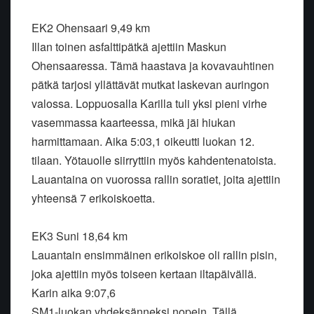
EK2 Ohensaari 9,49 km
Illan toinen asfalttipätkä ajettiin Maskun
Ohensaaressa. Tämä haastava ja kovavauhtinen
pätkä tarjosi yllättävät mutkat laskevan auringon
valossa. Loppuosalla Karilla tuli yksi pieni virhe
vasemmassa kaarteessa, mikä jäi hiukan
harmittamaan. Aika 5:03,1 oikeutti luokan 12.
tilaan. Yötauolle siirryttiin myös kahdentenatoista.
Lauantaina on vuorossa rallin soratiet, joita ajettiin
yhteensä 7 erikoiskoetta.
EK3 Suni 18,64 km
Lauantain ensimmäinen erikoiskoe oli rallin pisin,
joka ajettiin myös toiseen kertaan iltapäivällä.
Karin aika 9:07,6
SM1-luokan yhdeksänneksi nopein. Tällä