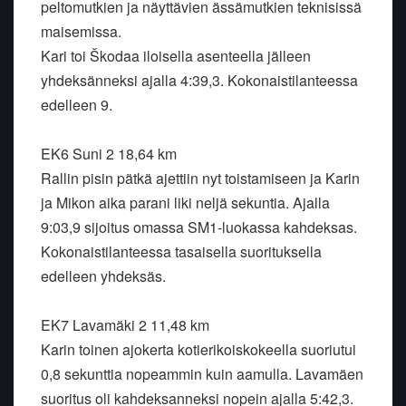
peltomutkien ja näyttävien ässämutkien teknisissä
maisemissa.
Kari toi Škodaa iloisella asenteella jälleen
yhdeksänneksi ajalla 4:39,3. Kokonaistilanteessa
edelleen 9.
EK6 Suni 2 18,64 km
Rallin pisin pätkä ajettiin nyt toistamiseen ja Karin
ja Mikon aika parani liki neljä sekuntia. Ajalla
9:03,9 sijoitus omassa SM1-luokassa kahdeksas.
Kokonaistilanteessa tasaisella suorituksella
edelleen yhdeksäs.
EK7 Lavamäki 2 11,48 km
Karin toinen ajokerta kotierikoiskokeella suoriutui
0,8 sekunttia nopeammin kuin aamulla. Lavamäen
suoritus oli kahdeksanneksi nopein ajalla 5:42,3.