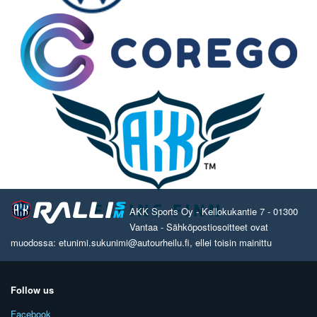
AKK Sports Oy - Kellokukantie 7 - 01300
Vantaa - Sähköpostiosoitteet ovat
muodossa: etunimi.sukunimi@autourheilu.fi, ellei toisin mainittu
Follow us
Facebook