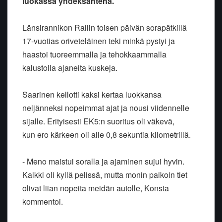
luokassa yhdeksäntenä.
Länsirannikon Rallin toisen päivän sorapätkillä
17-vuotias oriveteläinen
teki minkä pystyi ja
haastoi tuoreemmalla ja tehokkaammalla
kalustolla
ajaneita kuskeja.
Saarinen kellotti kaksi kertaa luokkansa
neljänneksi nopeimmat ajat ja
nousi viidennelle
sijalle. Erityisesti EK5:n suoritus oli väkevä,
kun
ero kärkeen oli alle 0,8 sekuntia kilometrillä.
- Meno maistui soralla ja ajaminen sujui hyvin.
Kaikki oli kyllä
pelissä, mutta monin paikoin tiet
olivat liian nopeita meidän autolle,
Konsta
kommentoi.