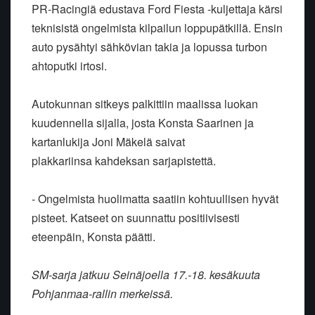
PR-Racingiä edustava Ford Fiesta -kuljettaja kärsi
teknisistä ongelmista
kilpailun loppupätkillä. Ensin
auto pysähtyi sähkövian takia ja lopussa
turbon
ahtoputki irtosi.
Autokunnan sitkeys palkittiin maalissa luokan
kuudennella sijalla, josta
Konsta Saarinen ja
kartanlukija Joni Mäkelä saivat
plakkariinsa
kahdeksan sarjapistettä.
- Ongelmista huolimatta saatiin kohtuullisen hyvät
pisteet. Katseet on
suunnattu positiivisesti
eteenpäin, Konsta päätti.
SM-sarja jatkuu Seinäjoella 17.-18. kesäkuuta
Pohjanmaa-rallin merkeissä.