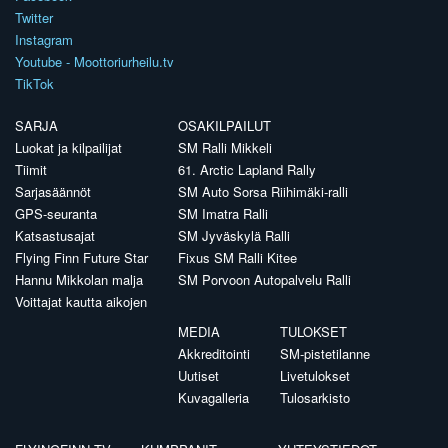
Twitter
Instagram
Youtube - Moottoriurheilu.tv
TikTok
SARJA
OSAKILPAILUT
Luokat ja kilpailijat
SM Ralli Mikkeli
Tiimit
61. Arctic Lapland Rally
Sarjasäännöt
SM Auto Sorsa Riihimäki-ralli
GPS-seuranta
SM Imatra Ralli
Katsastusajat
SM Jyväskylä Ralli
Flying Finn Future Star
Fixus SM Ralli Kitee
Hannu Mikkolan malja
SM Porvoon Autopalvelu Ralli
Voittajat kautta aikojen
MEDIA
TULOKSET
Akkreditointi
SM-pistetilanne
Uutiset
Livetulokset
Kuvagalleria
Tulosarkisto