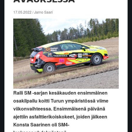
17.05.2022 / Jarno Saari
Ralli SM -sarjan kesäkauden ensimmäinen
osakilpailu koitti Turun ympäristössä viime
viikonvaihteessa. Ensimmäisenä päivänä
ajettiin asfalttierikoiskokeet, joiden jälkeen
Konsta Saarinen oli SM4-