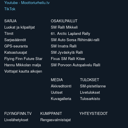
Youtube - Moottoriurheilu.tv
TikTok
SARJA
OSAKILPAILUT
Luokat ja kilpailijat
SM Ralli Mikkeli
Tiimit
61. Arctic Lapland Rally
Sarjasäännöt
SM Auto Sorsa Riihimäki-ralli
GPS-seuranta
SM Imatra Ralli
Katsastusajat
SM Jyväskylä Ralli
Flying Finn Future Star
Fixus SM Ralli Kitee
Hannu Mikkolan malja
SM Porvoon Autopalvelu Ralli
Voittajat kautta aikojen
MEDIA
TULOKSET
Akkreditointi
SM-pistetilanne
Uutiset
Livetulokset
Kuvagalleria
Tulosarkisto
FLYINGFINN.TV
KUMPPANIT
YHTEYSTIEDOT
Livelähetykset
Rengasvalmistajat