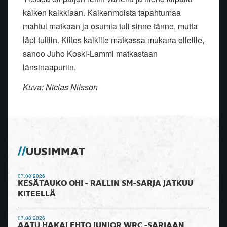
kaiken kaikkiaan.
Kaikenmoista tapahtumaa
mahtui matkaan ja osumia tuli sinne tänne, mutta
läpi tultiin. Kiitos kaikille matkassa mukana olleille,
sanoo Juho Koski-Lammi matkastaan
länsinaapuriin.
Kuva: Niclas Nilsson
UUSIMMAT
07.08.2026
KESÄTAUKO OHI - RALLIN SM-SARJA JATKUU
KITEELLÄ
07.08.2026
AATU HAKALEHTO JUNIOR WRC -SARJAAN