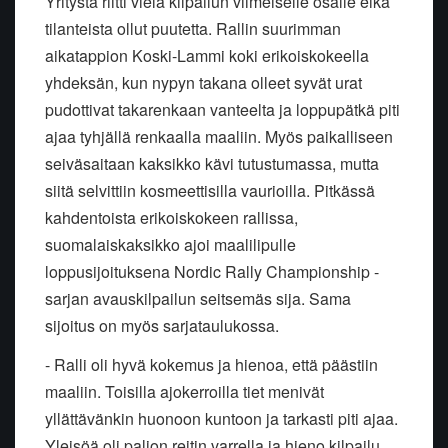
Yritystä riitti vielä kilpailun viimeiselle osalle eikä
tilanteista ollut puutetta. Rallin suurimman
aikatappion Koski-Lammi koki erikoiskokeella
yhdeksän, kun nypyn takana olleet syvät urat
pudottivat takarenkaan vanteelta ja loppupätkä piti
ajaa tyhjällä renkaalla maaliin. Myös paikalliseen
seiväsaitaan kaksikko kävi tutustumassa, mutta
siitä selvittiin kosmeettisilla vaurioilla. Pitkässä
kahdentoista erikoiskokeen rallissa,
suomalaiskaksikko ajoi maalilipulle
loppusijoituksena Nordic Rally Championship -
sarjan avauskilpailun seitsemäs sija. Sama
sijoitus on myös sarjataulukossa.
- Ralli oli hyvä kokemus ja hienoa, että päästiin
maaliin. Toisilla ajokerroilla tiet menivät
yllättävänkin huonoon kuntoon ja tarkasti piti ajaa.
Yleisöä oli paljon reitin varrella ja hieno kilpailu