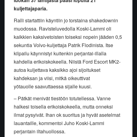
luokan 37 lähtijästä pääsi lopulta 21
kuljettajaparia.
Ralli startattiin käyntiin jo torstaina shakedownin
muodossa. Ravisteluvedolla Koski-Lammi oli
kaikkien kaksivetoisten toiseksi nopein jääden 0,5
sekuntia Volvo-kuljettaja Patrik Flodinista. Itse
kilpailu käynnistyi kuitenkin perjantai-illalla
kahdella erikoiskokeella. Niistä Ford Escort MK2-
autoa kuljettava kaksikko ajoi sijoitukset
kahdeksan ja viisi, mitkä oikeuttivat
yötauolle saavuttaessa sijalle kuusi.
– Pätkät menivät tiestöön totutellessa. Vanne
halkesi toisella erikoiskokeella, mutta onneksi
ilmat pysyivät. Ihan ok suoritus ja hyvät asetelmat
lauantaille, kommentoi Juho Koski-Lammi
perjantain iltahuollossa.