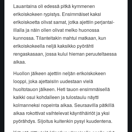
Lauantaina oli edessä pitkä kymmenen
erikoiskokeen rypistys. Ensimmäiset kaksi
erikoiskoetta olivat samat, jotka ajettiin perjantai-
illalla ja näin ollen olivat melko huonossa
kunnossa. Tilanteitakin mahtui matkaan, kun
erikoiskokeella neljä kaksikko pyörähti
rengaskasaan, jossa kului hieman peruuteltaessa
aikaa.
Huollon jälkeen ajettiin neljän erikoiskokeen
looppi, joka ajettaisiin uudestaan vielä
huoltotauon jälkeen. Heti tauon ensimmäisellä
kaikki osui kohdalleen ja tulostaulu näytti
kolmanneksi nopeinta aikaa. Seuraavilla pätkillä
aikaa rokottivat vaihtelevat käyntihäiriöt ja yksi
pyörähdys. Sijoitus kuitenkin pysyi kuudentena.