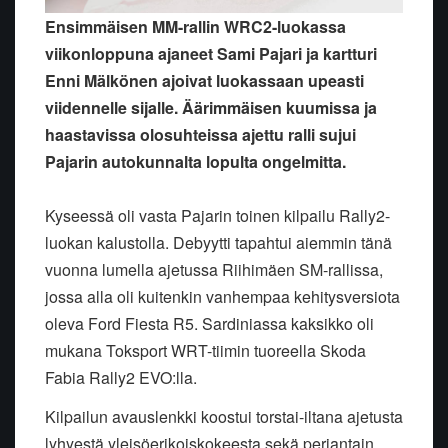
Ensimmäisen MM-rallin WRC2-luokassa
viikonloppuna ajaneet Sami Pajari ja kartturi
Enni Mälkönen ajoivat luokassaan upeasti
viidennelle sijalle. Äärimmäisen kuumissa ja
haastavissa olosuhteissa ajettu ralli sujui
Pajarin autokunnalta lopulta ongelmitta.
Kyseessä oli vasta Pajarin toinen kilpailu Rally2-
luokan kalustolla. Debyytti tapahtui aiemmin tänä
vuonna lumella ajetussa Riihimäen SM-rallissa,
jossa alla oli kuitenkin vanhempaa kehitysversiota
oleva Ford Fiesta R5. Sardiniassa kaksikko oli
mukana Toksport WRT-tiimin tuoreella Skoda
Fabia Rally2 EVO:lla.
Kilpailun avauslenkki koostui torstai-iltana ajetusta
lyhyestä yleisöerikoiskokeesta sekä perjantain