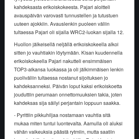
kahdeksasta erikoiskokeesta. Pajari aloitteli
avauspäivän varovasti tunnustellen ja tutustuen
uuteen ajokkiin. Avauslenkin puoleen väliin
tultaessa Pajari oli sijalla WRC2-luokan sijalla 12.
Huollon jälkeisellä neljällä erikoiskokeella alkoi
sitten jo vauhtiakin löytymään. Kisan kuudennella
erikoiskokeella Pajari nakutteli ensimmäisen
TOP3-aikansa luokassa ja oli jälkimmäisen lenkin
puoliväliin tultaessa nostanut sijoituksen jo
kahdeksanneksi. Päivän loput kaksi erikoiskoetta
jouduttiin perumaan onnettomuuksien takia, joten
kahdeksas sija säilyi perjantain loppuun saakka.
- Pyrittiin pikkuhiljaa nostamaan vauhtia sitä
mukaa miten tuntui luontevalta. Aamulla oli aluksi
vähän vaikeuksia päästä rytmiin, mutta saatiin