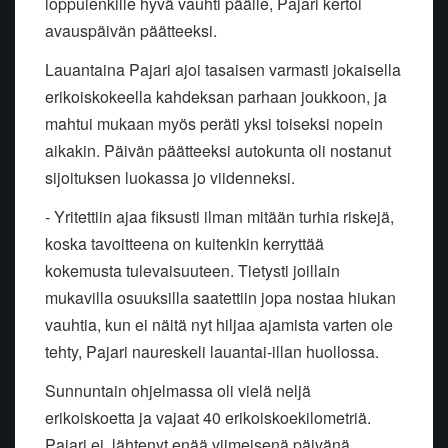
loppulenkille hyvä vauhti päälle, Pajari kertoi
avauspäivän päätteeksi.
Lauantaina Pajari ajoi tasaisen varmasti jokaisella
erikoiskokeella kahdeksan parhaan joukkoon, ja
mahtui mukaan myös peräti yksi toiseksi nopein
aikakin. Päivän päätteeksi autokunta oli nostanut
sijoituksen luokassa jo viidenneksi.
- Yritettiin ajaa fiksusti ilman mitään turhia riskejä,
koska tavoitteena on kuitenkin kerryttää
kokemusta tulevaisuuteen. Tietysti joillain
mukavilla osuuksilla saatettiin jopa nostaa hiukan
vauhtia, kun ei näitä nyt hiljaa ajamista varten ole
tehty, Pajari naureskeli lauantai-illan huollossa.
Sunnuntain ohjelmassa oli vielä neljä
erikoiskoetta ja vajaat 40 erikoiskoekilometriä.
Pajari ei lähtenyt enää viimeisenä päivänä