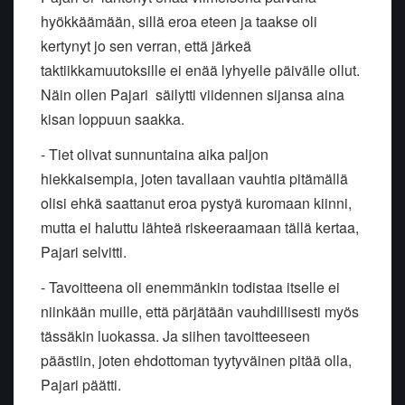
hyökkäämään, sillä eroa eteen ja taakse oli
kertynyt jo sen verran, että järkeä
taktiikkamuutoksille ei enää lyhyelle päivälle ollut.
Näin ollen Pajari säilytti viidennen sijansa aina
kisan loppuun saakka.
- Tiet olivat sunnuntaina aika paljon
hiekkaisempia, joten tavallaan vauhtia pitämällä
olisi ehkä saattanut eroa pystyä kuromaan kiinni,
mutta ei haluttu lähteä riskeeraamaan tällä kertaa,
Pajari selvitti.
- Tavoitteena oli enemmänkin todistaa itselle ei
niinkään muille, että pärjätään vauhdillisesti myös
tässäkin luokassa. Ja siihen tavoitteeseen
päästiin, joten ehdottoman tyytyväinen pitää olla,
Pajari päätti.