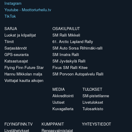
Instagram
Youtube - Moottoriurheilu.tv
TikTok
SARJA
OSAKILPAILUT
Luokat ja kilpailijat
SM Ralli Mikkeli
Tiimit
61. Arctic Lapland Rally
Sarjasäännöt
SM Auto Sorsa Riihimäki-ralli
GPS-seuranta
SM Imatra Ralli
Katsastusajat
SM Jyväskylä Ralli
Flying Finn Future Star
Fixus SM Ralli Kitee
Hannu Mikkolan malja
SM Porvoon Autopalvelu Ralli
Voittajat kautta aikojen
MEDIA
TULOKSET
Akkreditointi
SM-pistetilanne
Uutiset
Livetulokset
Kuvagalleria
Tulosarkisto
FLYINGFINN.TV
KUMPPANIT
YHTEYSTIEDOT
Livelähetykset
Rengasvalmistajat