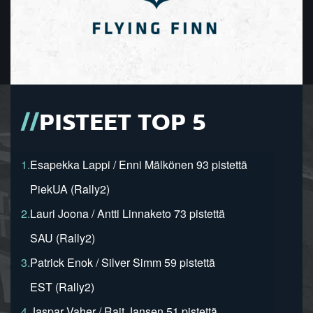
PISTEET TOP 5
1.
Esapekka Lappi / Enni Mälkönen 93 pistettä
PiekUA (Rally2)
2.
Lauri Joona / Antti Linnaketo 73 pistettä
SAU (Rally2)
3.
Patrick Enok / Silver Simm 59 pistettä
EST (Rally2)
4.
Jaspar Vaher / Rait Jansen 51 pistettä