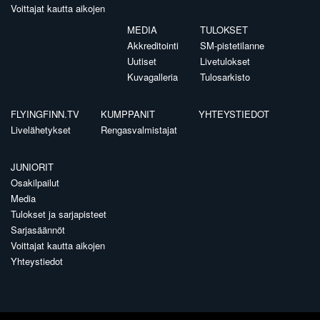
Voittajat kautta aikojen
MEDIA
TULOKSET
Akkreditointi
SM-pistetilanne
Uutiset
Livetulokset
Kuvagalleria
Tulosarkisto
FLYINGFINN.TV
KUMPPANIT
YHTEYSTIEDOT
Livelähetykset
Rengasvalmistajat
JUNIORIT
Osakilpailut
Media
Tulokset ja sarjapisteet
Sarjasäännöt
Voittajat kautta aikojen
Yhteystiedot