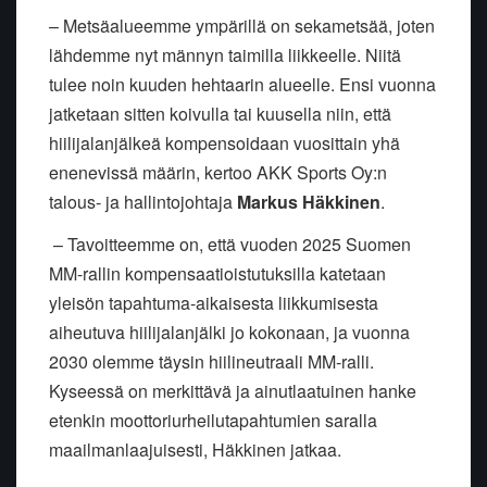
– Metsäalueemme ympärillä on sekametsää, joten
lähdemme nyt männyn taimilla liikkeelle. Niitä
tulee noin kuuden hehtaarin alueelle. Ensi vuonna
jatketaan sitten koivulla tai kuusella niin, että
hiilijalanjälkeä kompensoidaan vuosittain yhä
enenevissä määrin, kertoo AKK Sports Oy:n
talous- ja hallintojohtaja
Markus Häkkinen
.
– Tavoitteemme on, että vuoden 2025 Suomen
MM-rallin kompensaatioistutuksilla katetaan
yleisön tapahtuma-aikaisesta liikkumisesta
aiheutuva hiilijalanjälki jo kokonaan, ja vuonna
2030 olemme täysin hiilineutraali MM-ralli.
Kyseessä on merkittävä ja ainutlaatuinen hanke
etenkin moottoriurheilutapahtumien saralla
maailmanlaajuisesti, Häkkinen jatkaa.