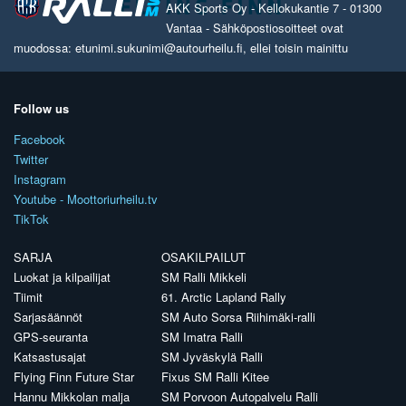
AKK Sports Oy - Kellokukantie 7 - 01300
Vantaa - Sähköpostiosoitteet ovat
muodossa: etunimi.sukunimi@autourheilu.fi, ellei toisin mainittu
Follow us
Facebook
Twitter
Instagram
Youtube - Moottoriurheilu.tv
TikTok
SARJA
OSAKILPAILUT
Luokat ja kilpailijat
SM Ralli Mikkeli
Tiimit
61. Arctic Lapland Rally
Sarjasäännöt
SM Auto Sorsa Riihimäki-ralli
GPS-seuranta
SM Imatra Ralli
Katsastusajat
SM Jyväskylä Ralli
Flying Finn Future Star
Fixus SM Ralli Kitee
Hannu Mikkolan malja
SM Porvoon Autopalvelu Ralli