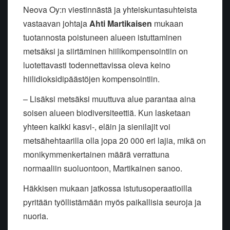
Neova Oy:n viestinnästä ja yhteiskuntasuhteista
vastaavan johtaja
Ahti Martikaisen
mukaan
tuotannosta poistuneen alueen istuttaminen
metsäksi ja siirtäminen hiilikompensointiin on
luotettavasti todennettavissa oleva keino
hiilidioksidipäästöjen kompensointiin.
– Lisäksi metsäksi muuttuva alue parantaa aina
soisen alueen biodiversiteettiä. Kun lasketaan
yhteen kaikki kasvi-, eläin ja sienilajit voi
metsähehtaarilla olla jopa 20 000 eri lajia, mikä on
monikymmenkertainen määrä verrattuna
normaaliin suoluontoon, Martikainen sanoo.
Häkkisen mukaan jatkossa istutusoperaatioilla
pyritään työllistämään myös paikallisia seuroja ja
nuoria.