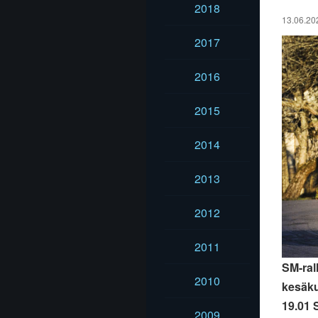
2018
13.06.202
2017
2016
2015
2014
2013
2012
2011
SM-ral
2010
kesäku
19.01 S
2009