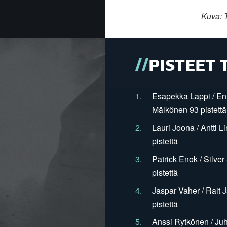
Kuva: T
PISTEET 
1.
Esapekka Lappi / En
Mälkönen 93 pistettä
2.
Lauri Joona / Antti L
pistettä
3.
Patrick Enok / Silve
pistettä
4.
Jaspar Vaher / Rait 
pistettä
5.
Anssi Rytkönen / Juh