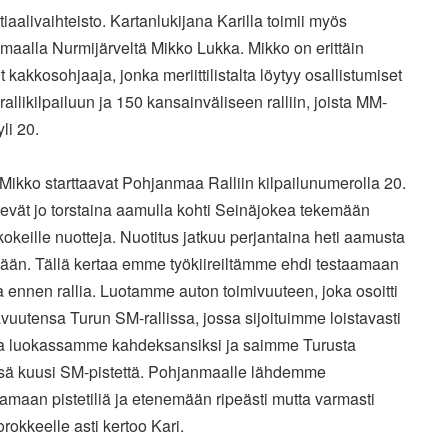
iaalivaihteisto.
Kartanlukijana Karilla toimii myös
aalla Nurmijärveltä Mikko Lukka. Mikko on erittäin
 kakkosohjaaja, jonka meriittilistalta löytyy osallistumiset
 rallikilpailuun ja 150 kansainväliseen ralliin, joista MM-
yli 20.
 Mikko starttaavat Pohjanmaa Ralliin kilpailunumerolla 20.
evät jo torstaina aamulla kohti Seinäjokea tekemään
kokeille nuotteja. Nuotitus jatkuu perjantaina heti aamusta
vään. Tällä kertaa emme työkiireiltämme ehdi testaamaan
ennen rallia. Luotamme auton toimivuuteen, joka osoitti
avuutensa Turun SM-rallissa, jossa sijoituimme loistavasti
 luokassamme kahdeksansiksi ja saimme Turusta
sä kuusi SM-pistettä. Pohjanmaalle lähdemme
amaan pistetiliä ja etenemään ripeästi mutta varmasti
rokkeelle asti kertoo Kari.