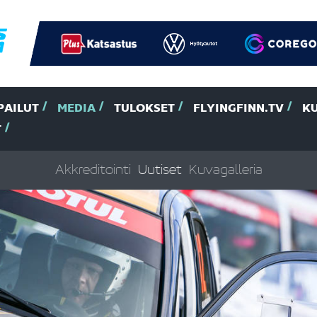
PAILUT
MEDIA
TULOKSET
FLYINGFINN.TV
K
T
Akkreditointi
Uutiset
Kuvagalleria