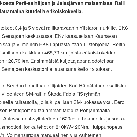
skoetta Perä-seinäjoen ja Jalasjärven maisemissa. Ralli
 lauantaina kuudella erikoiskokeella.
skokeet
3,4 ja 5 vievät rallikaravaanin Ylistaron nurkille. EK6
n Seinäjoen keskustassa. EK7 kaasutellaan Kauhavan
ssa ja viimeinen EK8 Lapuasta itään Tiistenjoella. Reitin
smitta on kaikkiaan 468,79 km, joista erikoiskokeiden
on 128,78 km. Ensimmäistä kuljettajaparia odotellaan
 Seinäjoen keskustorille lauantaina kello 19 aikaan.
lin Seudun Urheiluautoilijoiden Kari Hämäläinen osallistuu
 viidenteen SM-ralliin
Škoda Fabia
R5 ryhmän
oisella ralliautolla, jolla kilpaillaan SM-luokassa yksi. Eero
sen Printsport hoitaa ammattitaidolla Pohjanmaalla
. Autossa on 4-sylinterinen 1620cc turboahdettu- ja suora-
tusmoottori, jonka tehot on 210kW/420Nm. Huippunopeus
/h. Voimansiirtona manuaalinen viisivaihteinen