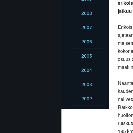
erikoi
jatkuu
2008
Erikoi
2007
ajetaa
2006
maisemi
kokonai
2005
osuus 
maaliin
2004
Naanta
2003
kauden
2002
nelivet
Räikkö
huollon
ruisku
185 km