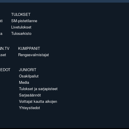
TULOKSET
ti
SM-pistetilanne
Livetulokset
ia
Tulosarkisto
NN.TV
KUMPPANIT
kset
Rengasvalmistajat
IEDOT
JUNIORIT
Osakilpailut
Media
Tulokset ja sarjapisteet
Sarjasäännöt
Voittajat kautta aikojen
Yhteystiedot