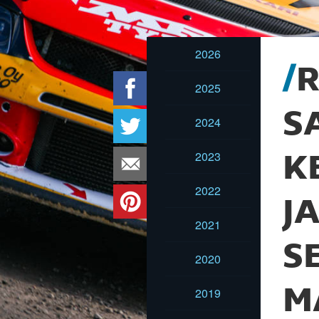
2026
R
2025
S
2024
2023
K
2022
J
2021
S
2020
M
2019