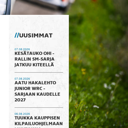
UUSIMMAT
07.08.2026
KESÄTAUKO OHI -
RALLIN SM-SARJA
JATKUU KITEELLÄ
07.08.2026
AATU HAKALEHTO
JUNIOR WRC -
SARJAAN KAUDELLE
2027
06.08.2026
TUUKKA KAUPPISEN
KILPAILUOHJELMAAN