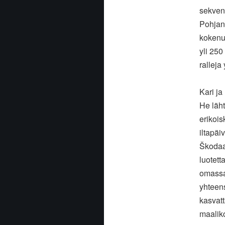
sekvent
Pohjanm
kokenut
yli 250
ralleja 
Kari ja
He läht
erikois
iltapäi
Škodaa 
luotett
omassa
yhteen
kasvatt
maaliko