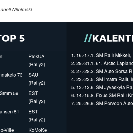
aneli Niinimäki
TOP 5
KALENT
1. 16.-17.1. SM Ralli Mikkeli, 
ni
PiekUA
2. 29.-31.1. 61. Arctic Laplan
(Rally2)
3. 27.-28.2. SM Auto Sorsa Rii
innaketo 73
SAU
4. 22.-23.5. SM Imatra Ralli, I
(Rally2)
5. 12.-13.6. SM Jyväskylä Rall
r Simm 59
EST
6. 14.-15.8. Fixus SM Ralli Kit
(Rally2)
7. 25.-26.9. SM Porvoon Autop
Jansen 51
EST
(Rally2)
o-Ville
KoMoKe