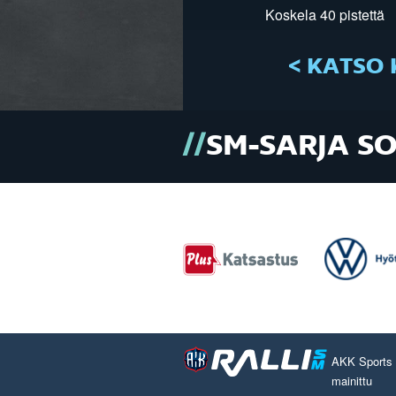
Koskela 40 pistettä
< KATSO 
SM-SARJA S
AKK Sports O
mainittu