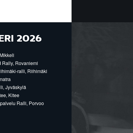
ERI 2026
Mikkeli
d Rally, Rovaniemi
himäki-ralli, Riihimäki
matra
i, Jyväskylä
ee, Kitee
alvelu Ralli, Porvoo