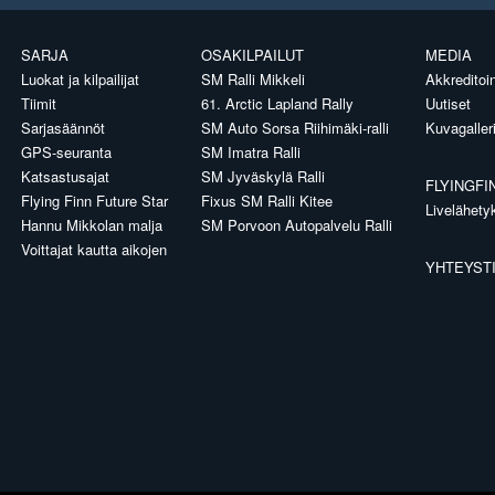
SARJA
OSAKILPAILUT
MEDIA
Luokat ja kilpailijat
SM Ralli Mikkeli
Akkreditoin
Tiimit
61. Arctic Lapland Rally
Uutiset
Sarjasäännöt
SM Auto Sorsa Riihimäki-ralli
Kuvagaller
GPS-seuranta
SM Imatra Ralli
Katsastusajat
SM Jyväskylä Ralli
FLYINGFI
Flying Finn Future Star
Fixus SM Ralli Kitee
Livelähety
Hannu Mikkolan malja
SM Porvoon Autopalvelu Ralli
Voittajat kautta aikojen
YHTEYST