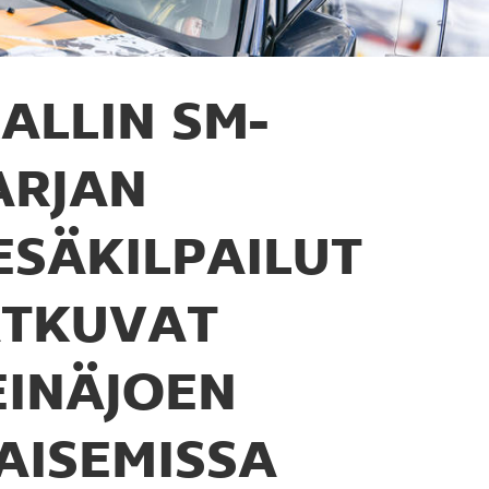
ALLIN SM-
ARJAN
ESÄKILPAILUT
ATKUVAT
EINÄJOEN
AISEMISSA