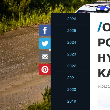
2026
O
2025
P
2024
2023
H
2022
K
2021
14.06.202
2020
2019