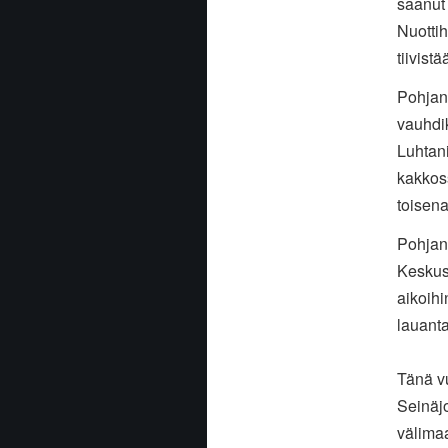
saanut 
Nuotti
tiivist
Pohjanm
vauhdi
Luhtan
kakkos
toisena
Pohjanm
Keskust
aikoihi
lauanta
Tänä v
Seinäj
välima