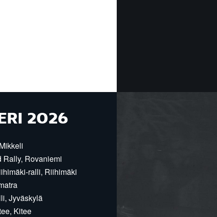
ERI 2026
Mikkeli
d Rally, Rovaniemi
himäki-ralli, Riihimäki
matra
i, Jyväskylä
ee, Kitee