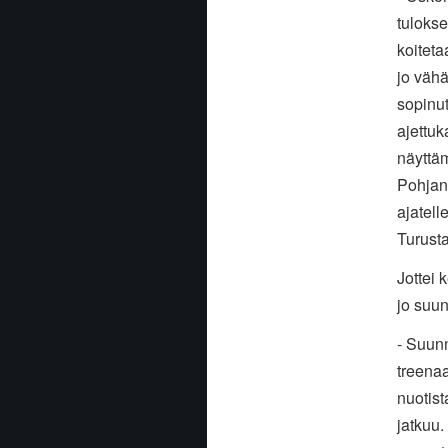
tulokse
koiteta
jo vähä
sopinut
ajettuk
näyttä
Pohjan
ajatell
Turusta
Jottei 
jo suun
- Suunn
treenaa
nuotist
jatkuu.