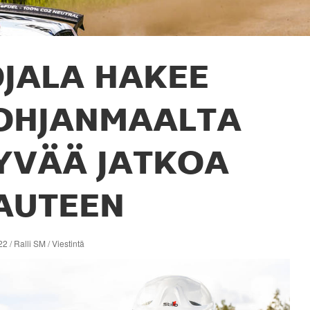
JALA HAKEE
OHJANMAALTA
YVÄÄ JATKOA
AUTEEN
2 / Ralli SM / Viestintä