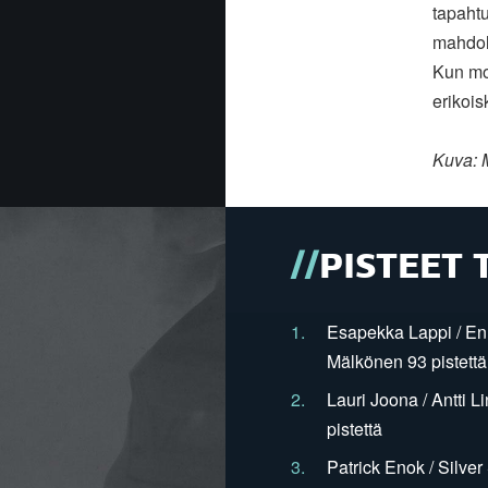
tapahtu
mahdol
Kun mol
erikois
Kuva: 
PISTEET 
1.
Esapekka Lappi / En
Mälkönen 93 pistettä
2.
Lauri Joona / Antti L
pistettä
3.
Patrick Enok / Silve