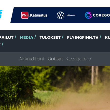
PAILUT
MEDIA
TULOKSET
FLYINGFINN.TV
K
T
Akkreditointi
Uutiset
Kuvagalleria