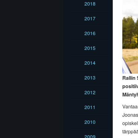
2018
2017
2016
2015
2014
2013
Rallin
positii
2012
Mäntyh
Vantaal
2011
Joonas
2010
opiskel
tärppää
2009