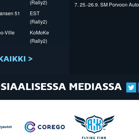
(Rally2)
7. 25.-26.9. SM Porvoon Autop
Jansen 51
EST
(Rally2)
o-Ville
KoMoKe
(Rally2)
KAIKKI >
OSIAALISESSA MEDIASSA