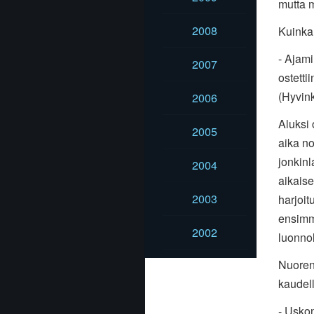
mutta m
2008
Kuinka 
- Ajami
2007
ostettii
(Hyvin
2006
Aluksi 
2005
aika no
jonkinl
2004
aikaise
2003
harjoit
ensimmä
2002
luonnol
Nuoren 
kaudell
- Usko