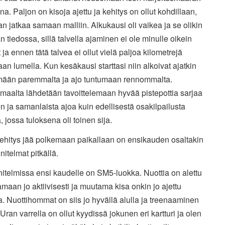
na. Paljon on kisoja ajettu ja kehitys on ollut kohdillaan,
an jatkaa samaan malliin. Alkukausi oli vaikea ja se olikin
n tiedossa, sillä talvella ajaminen ei ole minulle oikein
 ja ennen tätä talvea ei ollut vielä paljoa kilometrejä
aan lumella. Kun kesäkausi starttasi niin alkoivat ajatkin
mään paremmalta ja ajo tuntumaan rennommalta.
maalta lähdetään tavoittelemaan hyvää pistepottia sarjaa
en ja samanlaista ajoa kuin edellisestä osakilpailusta
, jossa tuloksena oli toinen sija.
kehitys jää polkemaan paikallaan on ensikauden osaltakin
nitelmat pitkällä.
itelmissa ensi kaudelle on SM5-luokka. Nuottia on alettu
maan jo aktiivisesti ja muutama kisa onkin jo ajettu
a. Nuottihommat on siis jo hyvällä alulla ja treenaaminen
 Uran varrella on ollut kyydissä jokunen eri kartturi ja olen