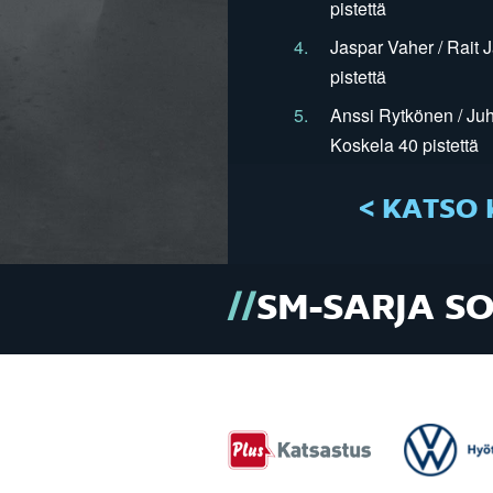
pistettä
4.
Jaspar Vaher / Rait 
pistettä
5.
Anssi Rytkönen / Juh
Koskela 40 pistettä
< KATSO 
SM-SARJA S