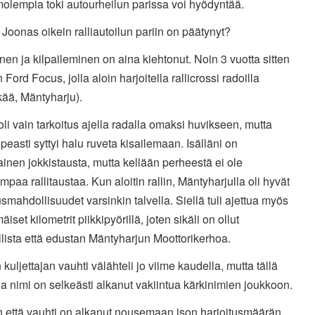
olempia toki autourheilun parissa voi hyödyntää.
Joonas oikein ralliautoilun pariin on päätynyt?
nen ja kilpaileminen on aina kiehtonut. Noin 3 vuotta sitten
n Ford Focus, jolla aloin harjoitella rallicrossi radoilla
kää, Mäntyharju).
oli vain tarkoitus ajella radalla omaksi huvikseen, mutta
peasti syttyi halu ruveta kisailemaan. Isälläni on
ainen jokkistausta, mutta kellään perheestä ei ole
mpaa rallitaustaa. Kun aloitin rallin, Mäntyharjulla oli hyvät
usmahdollisuudet varsinkin talvella. Siellä tuli ajettua myös
iset kilometrit piikkipyörillä, joten sikäli on ollut
lista että edustan Mäntyharjun Moottorikerhoa.
kuljettajan vauhti välähteli jo viime kaudella, mutta tällä
a nimi on selkeästi alkanut vakiintua kärkinimien joukkoon.
n että vauhti on alkanut nousemaan ison harjoitusmäärän