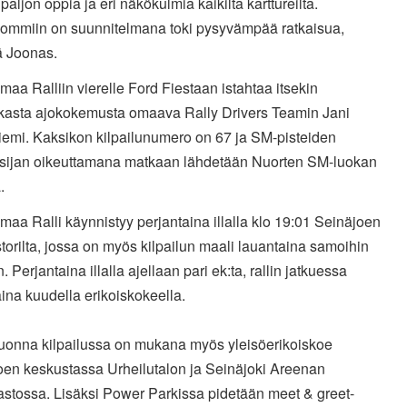
paljon oppia ja eri näkökulmia kaikilta karttureilta.
hommiin on suunnitelmana toki pysyvämpää ratkaisua,
ää Joonas.
aa Ralliin vierelle Ford Fiestaan istahtaa itsekin
kasta ajokokemusta omaava Rally Drivers Teamin Jani
iemi. Kaksikon kilpailunumero on 67 ja SM-pisteiden
sijan oikeuttamana matkaan lähdetään Nuorten SM-luokan
.
aa Ralli käynnistyy perjantaina illalla klo 19:01 Seinäjoen
orilta, jossa on myös kilpailun maali lauantaina samoihin
n. Perjantaina illalla ajellaan pari ek:ta, rallin jatkuessa
ina kuudella erikoiskokeella.
uonna kilpailussa on mukana myös yleisöerikoiskoe
oen keskustassa Urheilutalon ja Seinäjoki Areenan
astossa. Lisäksi Power Parkissa pidetään meet & greet-