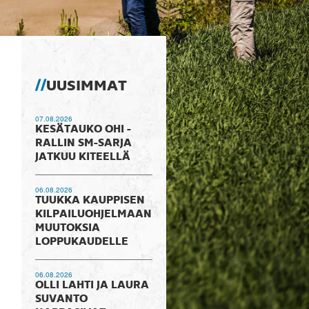
UUSIMMAT
07.08.2026
KESÄTAUKO OHI -
RALLIN SM-SARJA
JATKUU KITEELLÄ
06.08.2026
TUUKKA KAUPPISEN
KILPAILUOHJELMAAN
MUUTOKSIA
LOPPUKAUDELLE
06.08.2026
OLLI LAHTI JA LAURA
SUVANTO