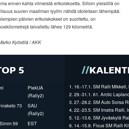
ma ennen kahta viimeistä erikoiskoetta. Silloin yleisöllä on
lisuus suuren maailman tyyliin nähdä idoleitaan lähempää.
empien päivien erikoiskokeet on suoritettu, on
koekilometrejä taivallettu lähes 129 kilometriä.
Marko Kyöstilä / AKK
TOP 5
KALENT
1. 16.-17.1. SM Ralli Mikkeli, 
ni
PiekUA
2. 29.-31.1. 61. Arctic Laplan
(Rally2)
3. 27.-28.2. SM Auto Sorsa Rii
innaketo 73
SAU
4. 22.-23.5. SM Imatra Ralli, I
(Rally2)
5. 12.-13.6. SM Jyväskylä Rall
r Simm 59
EST
6. 14.-15.8. Fixus SM Ralli Kit