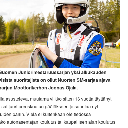
 Suomen Juniorimestaruussarjan yksi alkukauden
visista suorittajista on ollut Nuorten SM-sarjaa ajava
arjun Moottorikerhon Joonas Ojala.
la asusteleva, muutama viikko sitten 16 vuotta täyttänyt
 sai juuri peruskoulun päätökseen ja suuntaa nyt
uiden pariin. Vielä ei kuitenkaan ole tiedossa
kö autonasentajan koulutus tai kaupallisen alan koulutus,