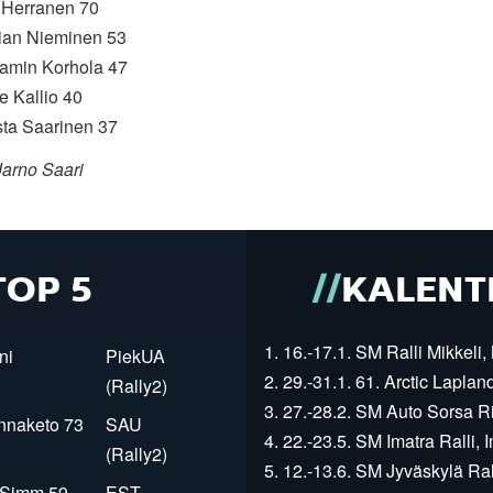
i Herranen 70
tian Nieminen 53
jamin Korhola 47
e Kallio 40
sta Saarinen 37
Jarno Saari
TOP 5
KALENT
1. 16.-17.1. SM Ralli Mikkeli, 
ni
PiekUA
2. 29.-31.1. 61. Arctic Laplan
(Rally2)
3. 27.-28.2. SM Auto Sorsa Rii
innaketo 73
SAU
4. 22.-23.5. SM Imatra Ralli, I
(Rally2)
5. 12.-13.6. SM Jyväskylä Rall
r Simm 59
EST