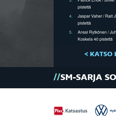
pistettä
4.
Jaspar Vaher / Rait 
pistettä
5.
Anssi Rytkönen / Juh
Koskela 40 pistettä
< KATSO 
SM-SARJA S