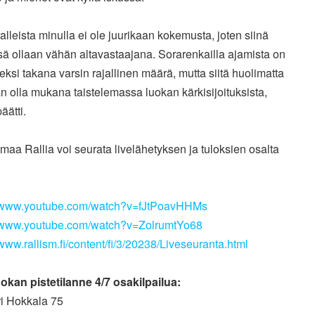
alleista minulla ei ole juurikaan kokemusta, joten siinä
sä
ollaan vähän altavastaajana. Sorarenkailla ajamista on
seksi
takana varsin rajallinen määrä, mutta siitä huolimatta
än olla
mukana taistelemassa luokan kärkisijoituksista,
äätti.
aa Rallia voi seurata livelähetyksen ja tuloksien osalta
//www.youtube.com/watch?v=fJtPoavHHMs
//www.youtube.com/watch?v=ZolrumtYo68
/www.rallism.fi/content/fi/3/20238/Liveseuranta.html
okan pistetilanne 4/7 osakilpailua:
ri Hokkala 75