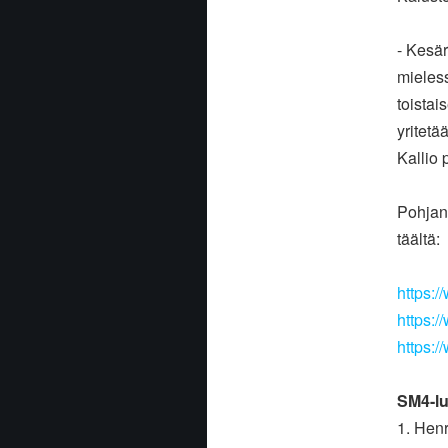
- Kesär
mieles
toistai
yritetä
Kallio p
Pohjanm
täältä:
https:
https:
https:/
SM4-lu
1. Hen