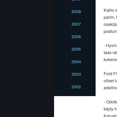
Kallio 
2008
pariin,
2007
osakil
podium
2006
- Hyvin
2005
taas
ra
kokemu
2004
Ford Fi
2003
olleet
l
2002
edellin
- Odot
käyty
h
Kalust