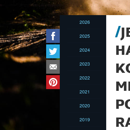
2026
J
2025
H
2024
2023
K
2022
M
2021
P
2020
R
2019