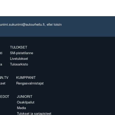
imi.sukunimi@autourheilu.fi, ellei toisin
TULOKSET
ti
SM-pistetilanne
Livetulokset
ia
Tulosarkisto
NN.TV
KUMPPANIT
kset
Rengasvalmistajat
IEDOT
JUNIORIT
Osakilpailut
Media
Tulokset ja sarjapisteet