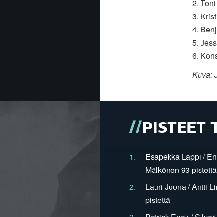
2. Ton
3. Kris
4. Ben
5. Jess
6. Kon
Kuva: 
PISTEET 
1.
Esapekka Lappi / En
Mälkönen 93 pistettä
2.
Lauri Joona / Antti L
pistettä
3.
Patrick Enok / Silve