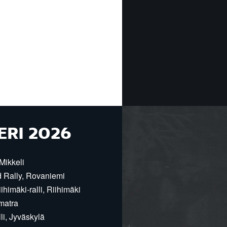
ERI 2026
Mikkeli
d Rally, Rovaniemi
himäki-ralli, Riihimäki
matra
i, Jyväskylä