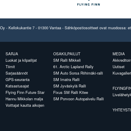
y - Kellokukantie 7 - 01300 Vantaa - Sähköpostiosoitteet ovat muodossa: etun
SARJA
OSAKILPAILUT
MEDIA
Luokat ja kilpailijat
SM Ralli Mikkeli
Akkreditoin
Tiimit
61. Arctic Lapland Rally
Uutiset
Sarjasäännöt
SM Auto Sorsa Riihimäki-ralli
Kuvagaller
GPS-seuranta
SM Imatra Ralli
Katsastusajat
SM Jyväskylä Ralli
FLYINGFI
Flying Finn Future Star
Fixus SM Ralli Kitee
Livelähety
Hannu Mikkolan malja
SM Porvoon Autopalvelu Ralli
Voittajat kautta aikojen
YHTEYST