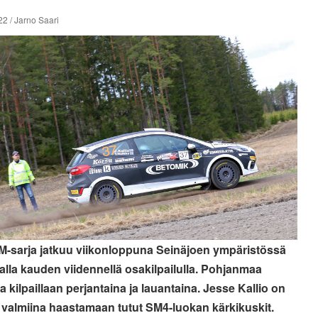
2 / Jarno Saari
SM-sarja jatkuu viikonloppuna Seinäjoen ympäristössä
valla kauden viidennellä osakilpailulla. Pohjanmaa
a kilpaillaan perjantaina ja lauantaina. Jesse Kallio on
n valmiina haastamaan tutut SM4-luokan kärkikuskit.