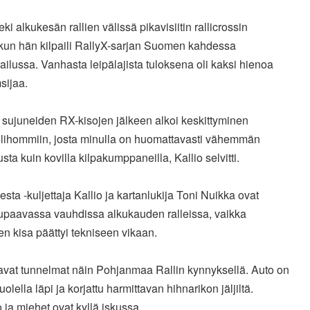
teki alkukesän rallien välissä pikavisiitin rallicrossin
kun hän kilpaili RallyX-sarjan Suomen kahdessa
pailussa. Vanhasta
leipälajista tuloksena oli kaksi hienoa
sijaa.
 sujuneiden RX-kisojen jälkeen alkoi keskittyminen
llihommiin, josta minulla on huomattavasti vähemmän
sta kuin
kovilla kilpakumppaneilla, Kallio selvitti.
esta -kuljettaja Kallio ja kartanlukija Toni Nuikka ovat
upaavassa vauhdissa alkukauden ralleissa, vaikka
en kisa päättyi
tekniseen vikaan.
tavat tunnelmat näin Pohjanmaa Rallin kynnyksellä. Auto on
uolella läpi ja korjattu harmittavan hihnarikon jäljiltä.
o ja
miehet ovat kyllä iskussa.