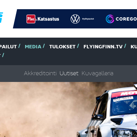
PAILUT
MEDIA
TULOKSET
FLYINGFINN.TV
K
T
Akkreditointi
Uutiset
Kuvagalleria