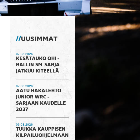
UUSIMMAT
07.08.2026
KESÄTAUKO OHI -
RALLIN SM-SARJA
JATKUU KITEELLÄ
07.08.2026
AATU HAKALEHTO
JUNIOR WRC -
SARJAAN KAUDELLE
2027
06.08.2026
TUUKKA KAUPPISEN
KILPAILUOHJELMAAN