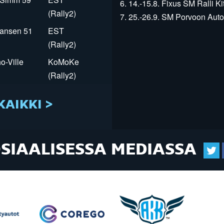
6. 14.-15.8. Fixus SM Ralli Kit
(Rally2)
7. 25.-26.9. SM Porvoon Autop
Jansen 51
EST
(Rally2)
o-Ville
KoMoKe
(Rally2)
KAIKKI >
OSIAALISESSA MEDIASSA