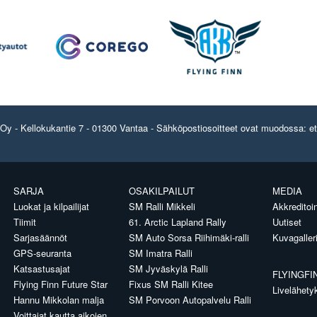
y - Kellokukantie 7 - 01300 Vantaa - Sähköpostiosoitteet ovat muodossa: etun
SARJA
OSAKILPAILUT
MEDIA
Luokat ja kilpailijat
SM Ralli Mikkeli
Akkreditoin
Tiimit
61. Arctic Lapland Rally
Uutiset
Sarjasäännöt
SM Auto Sorsa Riihimäki-ralli
Kuvagaller
GPS-seuranta
SM Imatra Ralli
Katsastusajat
SM Jyväskylä Ralli
FLYINGFI
Flying Finn Future Star
Fixus SM Ralli Kitee
Livelähety
Hannu Mikkolan malja
SM Porvoon Autopalvelu Ralli
Voittajat kautta aikojen