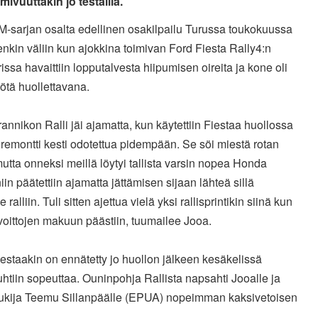
mivuuttakin jo testailla.
M-sarjan osalta edellinen osakilpailu Turussa toukokuussa
tenkin väliin kun ajokkina toimivan Ford Fiesta Rally4:n
issa havaittiin lopputalvesta hiipumisen oireita ja kone oli
ötä huollettavana.
rannikon Ralli jäi ajamatta, kun käytettiin Fiestaa huollossa
remontti kesti odotettua pidempään. Se söi miestä rotan
 mutta onneksi meillä löytyi tallista varsin nopea Honda
niin päätettiin ajamatta jättämisen sijaan lähteä sillä
e ralliin. Tuli sitten ajettua vielä yksi rallisprintikin siinä kun
oittojen makuun päästiin, tuumailee Jooa.
estaakin on ennätetty jo huollon jälkeen kesäkelissä
htiin sopeuttaa. Ouninpohja Rallista napsahti Jooalle ja
lukija Teemu Sillanpäälle (EPUA) nopeimman kaksivetoisen