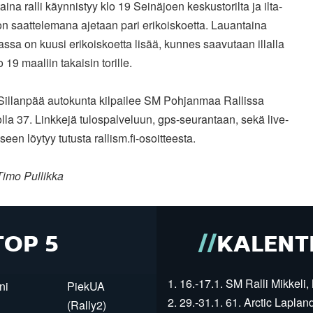
aina ralli käynnistyy klo 19 Seinäjoen keskustorilta ja ilta-
n saattelemana ajetaan pari erikoiskoetta. Lauantaina
ssa on kuusi erikoiskoetta lisää, kunnes saavutaan illalla
o 19 maaliin takaisin torille.
- Sillanpää autokunta kilpailee SM Pohjanmaa Rallissa
la 37. Linkkejä tulospalveluun, gps-seurantaan, sekä live-
seen löytyy tutusta rallism.fi-osoitteesta.
Timo Pullikka
TOP 5
KALENT
1. 16.-17.1. SM Ralli Mikkeli, 
ni
PiekUA
2. 29.-31.1. 61. Arctic Laplan
(Rally2)