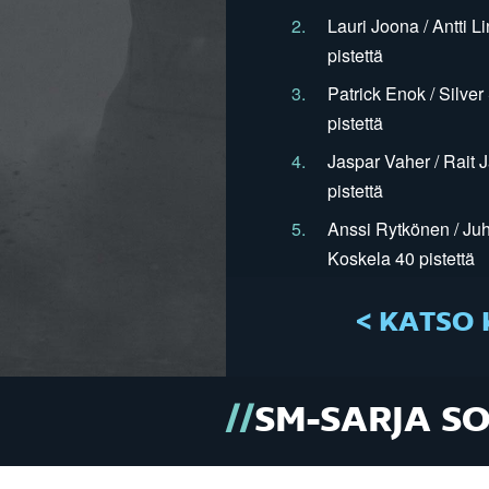
2.
Lauri Joona / Antti L
pistettä
3.
Patrick Enok / Silve
pistettä
4.
Jaspar Vaher / Rait 
pistettä
5.
Anssi Rytkönen / Juh
Koskela 40 pistettä
< KATSO 
SM-SARJA S