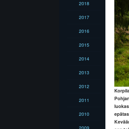
2018
2017
2016
2015
2014
2013
2012
Korpil
Pohjan
2011
luokas
2010
epätas
Kevään
2009