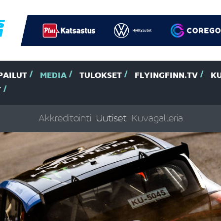
PAILUT
MEDIA
TULOKSET
FLYINGFINN.TV
K
T
Akkreditointi
Uutiset
Kuvagalleria