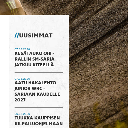
UUSIMMAT
07.08.2026
KESÄTAUKO OHI -
RALLIN SM-SARJA
JATKUU KITEELLÄ
07.08.2026
AATU HAKALEHTO
JUNIOR WRC -
SARJAAN KAUDELLE
2027
06.08.2026
TUUKKA KAUPPISEN
KILPAILUOHJELMAAN