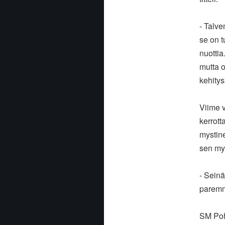
- Talve
se on t
nuottia
mutta o
kehitys
Viime v
kerrott
mystin
sen my
- Sein
paremm
SM Pohj