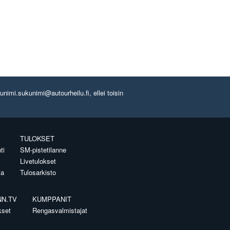
imi.sukunimi@autourheilu.fi, ellei toisin
TULOKSET
ti
SM-pistetilanne
Livetulokset
ia
Tulosarkisto
NN.TV
KUMPPANIT
kset
Rengasvalmistajat