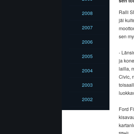
sen toi
Ralli S
2008
jäi kui
2007
moottor
sen my
2006
- Länsi
2005
ja kone
lailla,
2004
Civic, 
2003
toisaall
luokkav
2002
Ford Fi
kisavau
kartan
titteli.