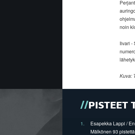
Perjant
auringo
ohjelma
noin kl
Iivari 
numerol
lähetyk
Kuva: 
PISTEET 
1.
Esapekka Lappi / En
Mälkönen 93 pistettä