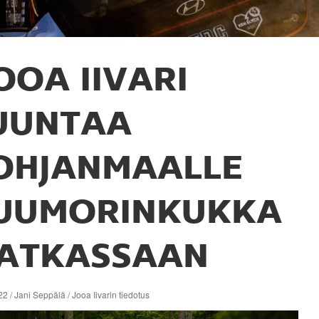
OOA IIVARI
UUNTAA
OHJANMAALLE
UUMORINKUKKA
ATKASSAAN
2 / Jani Seppälä / Jooa Iivarin tiedotus