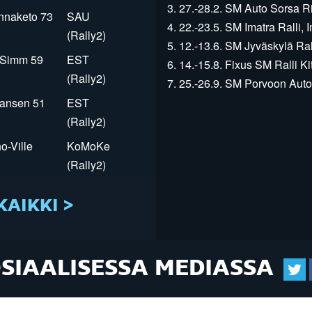
3. 27.-28.2. SM Auto Sorsa Rii
innaketo 73
SAU
4. 22.-23.5. SM Imatra Ralli, I
(Rally2)
5. 12.-13.6. SM Jyväskylä Rall
r Simm 59
EST
6. 14.-15.8. Fixus SM Ralli Kit
(Rally2)
7. 25.-26.9. SM Porvoon Autop
Jansen 51
EST
(Rally2)
o-Ville
KoMoKe
(Rally2)
KAIKKI >
OSIAALISESSA MEDIASSA