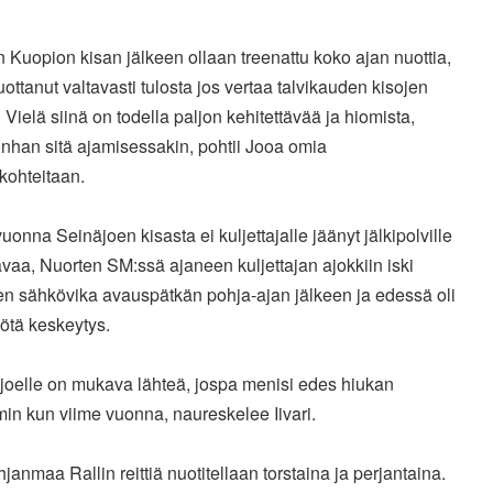
n Kuopion kisan jälkeen ollaan treenattu koko ajan nuottia,
uottanut valtavasti tulosta jos vertaa talvikauden kisojen
. Vielä siinä on todella paljon kehitettävää ja hiomista,
nhan sitä ajamisessakin, pohtii Jooa omia
kohteitaan.
uonna Seinäjoen kisasta ei kuljettajalle jäänyt jälkipolville
avaa, Nuorten SM:ssä ajaneen kuljettajan ajokkiin iski
en sähkövika avauspätkän pohja-ajan jälkeen ja edessä oli
ötä keskeytys.
äjoelle on mukava lähteä, jospa menisi edes hiukan
in kun viime vuonna, naureskelee Iivari.
anmaa Rallin reittiä nuotitellaan torstaina ja perjantaina.