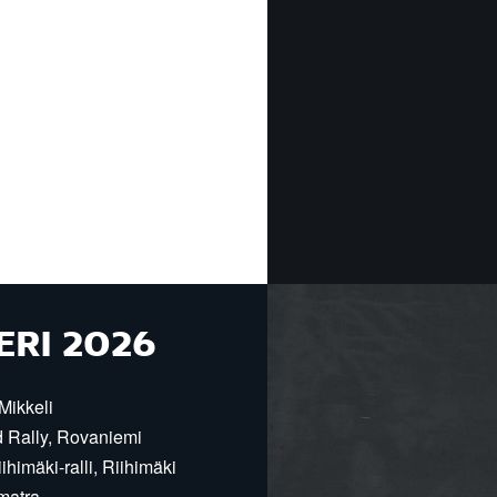
ERI 2026
Mikkeli
d Rally, Rovaniemi
himäki-ralli, Riihimäki
matra