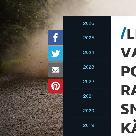
2026
L
2025
V
2024
2023
P
2022
R
2021
S
2020
K
2019