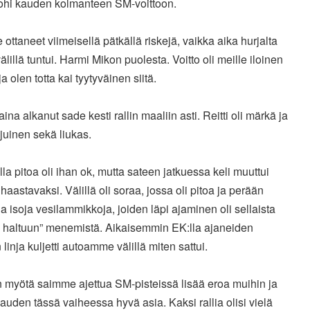
 ohi kauden kolmanteen SM-voittoon.
ottaneet viimeisellä pätkällä riskejä, vaikka aika hurjalta
lillä tuntui. Harmi Mikon puolesta. Voitto oli meille iloinen
 ja olen totta kai tyytyväinen siitä.
ina alkanut sade kesti rallin maaliin asti. Reitti oli märkä ja
ejuinen sekä liukas.
la pitoa oli ihan ok, mutta sateen jatkuessa keli muuttui
 haastavaksi. Välillä oli soraa, jossa oli pitoa ja perään
a isoja vesilammikkoja, joiden läpi ajaminen oli sellaista
n haltuun” menemistä. Aikaisemmin EK:lla ajaneiden
 linja kuljetti autoamme välillä miten sattui.
n myötä saimme ajettua SM-pisteissä lisää eroa muihin ja
auden tässä vaiheessa hyvä asia. Kaksi rallia olisi vielä