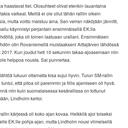
 ja haastavat tiet. Olosuhteet olivat etenkin lauantaina
takia vaikeat. Meillä ei ole ollut tähän ralliin oikein
ia, mutta voitto maistuu aina. Sen verran näköjään jännitti,
lpailu käynnistyi perjantain ensimmäisellä EK:lla
hdöllä, joka oli toinen laatuaan urallani. Ensimmäisen
lähdön otin Rovaniemellä muistaakseni Aittajärven lähdössä
 2017. Kun joudut heti 10 sekunnin takaa-ajoasemaan niin
ä ole helppoa nousta. Sai punnertaa.
lähtöä lukuun ottamatta kisa sujui hyvin. Turun SM-rallin
 tuntui, että pitoa oli paremmin ja fiilis ajamiseen oli hyvä.
nä niin kuin suomalaisessa kesärallissa on tottunut
än, Lindholm kertoi.
rallin kärjessä oli koko ajan kovaa. Heikkilä ajoi toiseksi
elle EK:lle pohja-ajan, mutta Lindholm nousi viimeisellä