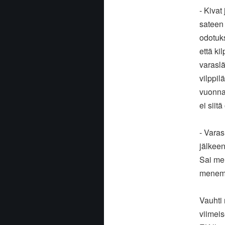
- Kivat
sateen 
odotuks
että ki
varaslä
vilppi
vuonna
ei siit
- Varas
jälkeen
Sai men
menemä
Vauhti 
viimeis