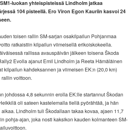
 SM1-luokan yhteispisteissä Lindholm jatkaa
ärjessä 104 pisteellä. Ero Viron Egon Kauriin kasvoi 24
seen.
uden toisen rallin SM-sarjan osakilpailun Pohjanmaa
voitto ratkaistiin kilpailun viimeisellä erikoiskokeella.
äiväisessä rallissa avauspäivän jälkeen toisena Škoda
Rally2 Evolla ajanut Emil Lindholm ja Reeta Hämäläinen
at kilpailun kahdeksannen ja viimeisen EK:n (20,0 km)
 rallin voittoon.
un johdossa 4,8 sekunnin erolla EK:lle startannut Škodan
eikkilä oli sateen kastelemalla tiellä pyörähtää, ja hän
 aikaa. Lindholm tuli Škodallaan takaa kovaa, ajaen 11,7
in pohja-ajan, joka nosti kaksikon kauden kolmanteen SM-
ailuvoittoon.