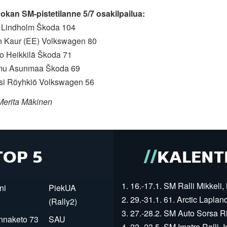
okan SM-pistetilanne 5/7 osakilpailua:
l Lindholm Škoda 104
n Kaur (EE) Volkswagen 80
ko Heikkilä Škoda 71
mu Asunmaa Škoda 69
ksi Röyhkiö Volkswagen 56
Merita Mäkinen
TOP 5
KALENT
1. 16.-17.1. SM Ralli Mikkeli, 
ni
PiekUA
2. 29.-31.1. 61. Arctic Laplan
(Rally2)
3. 27.-28.2. SM Auto Sorsa Rii
innaketo 73
SAU
4. 22.-23.5. SM Imatra Ralli, I