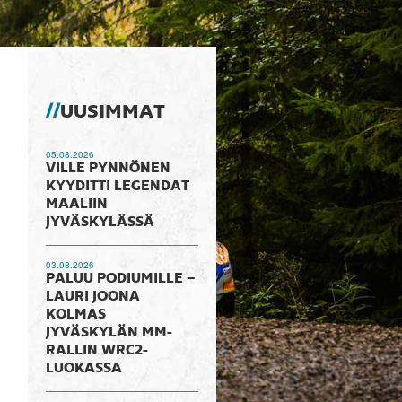
UUSIMMAT
05.08.2026
VILLE PYNNÖNEN
KYYDITTI LEGENDAT
MAALIIN
JYVÄSKYLÄSSÄ
03.08.2026
PALUU PODIUMILLE –
LAURI JOONA
KOLMAS
JYVÄSKYLÄN MM-
RALLIN WRC2-
LUOKASSA