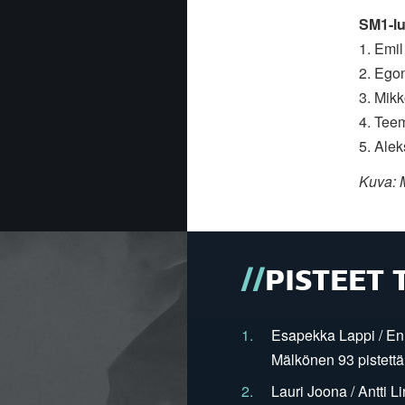
SM1-lu
1. Emi
2. Ego
3. Mik
4. Tee
5. Ale
Kuva: 
PISTEET 
1.
Esapekka Lappi / En
Mälkönen 93 pistettä
2.
Lauri Joona / Antti L