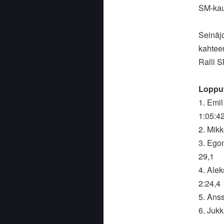
SM-kaut
Seinäj
kahtee
Ralli S
Lopput
1. Emi
1:05:4
2. Mik
3. Ego
29,1
4. Ale
2:24,4
5. Ans
6. Juk