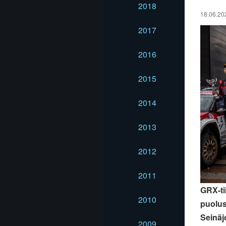
2018
18.06.20
2017
2016
2015
2014
2013
2012
2011
GRX-ti
2010
puolus
Seinäj
2009