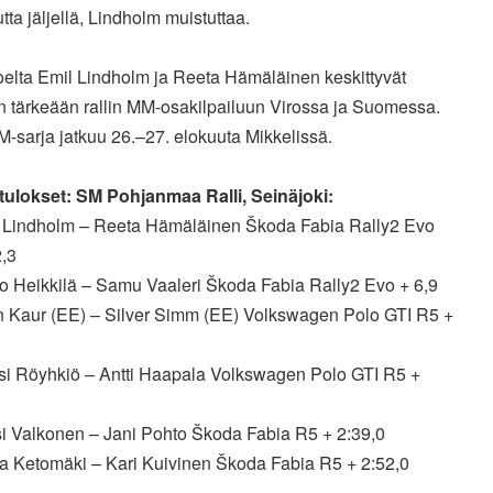
ta jäljellä, Lindholm muistuttaa.
oelta Emil Lindholm ja Reeta Hämäläinen keskittyvät
n tärkeään rallin MM-osakilpailuun Virossa ja Suomessa.
M-sarja jatkuu 26.–27. elokuuta Mikkelissä.
ulokset: SM Pohjanmaa Ralli, Seinäjoki:
l Lindholm – Reeta Hämäläinen Škoda Fabia Rally2 Evo
2,3
ko Heikkilä – Samu Vaaleri Škoda Fabia Rally2 Evo + 6,9
n Kaur (EE) – Silver Simm (EE) Volkswagen Polo GTI R5 +
ksi Röyhkiö – Antti Haapala Volkswagen Polo GTI R5 +
si Valkonen – Jani Pohto Škoda Fabia R5 + 2:39,0
ka Ketomäki – Kari Kuivinen Škoda Fabia R5 + 2:52,0