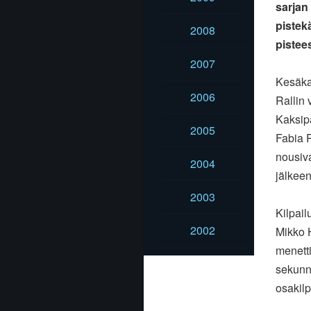
sarjan
pistek
2008
pistee
2007
Kesäka
2006
Rallin 
Kaksip
2005
Fabia 
nousiv
2004
jälkeen
2003
Kilpail
2002
Mikko H
menetti
sekunn
osakilp