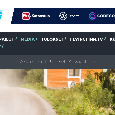
PAILUT
MEDIA
TULOKSET
FLYINGFINN.TV
K
T
Akkreditointi
Uutiset
Kuvagalleria