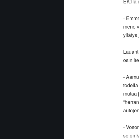
EK:lla
- Emme 
meno vä
yllätys
Lauanta
osin li
- Aamul
todella
mutaa j
”herra
autojen
- Voito
se on k