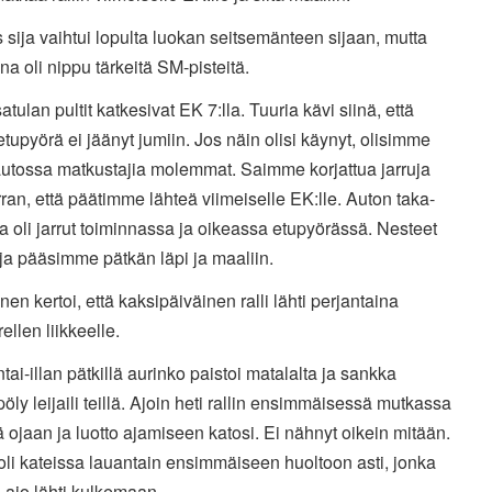
sija vaihtui lopulta luokan seitsemänteen sijaan, mutta
na oli nippu tärkeitä SM-pisteitä.
satulan pultit katkesivat EK 7:lla. Tuuria kävi siinä, että
tupyörä ei jäänyt jumiin. Jos näin olisi käynyt, olisimme
autossa matkustajia molemmat. Saimme korjattua jarruja
ran, että päätimme lähteä viimeiselle EK:lle. Auton taka-
la oli jarrut toiminnassa ja oikeassa etupyörässä. Nesteet
ät ja pääsimme pätkän läpi ja maaliin.
en kertoi, että kaksipäiväinen ralli lähti perjantaina
ellen liikkeelle.
ntai-illan pätkillä aurinko paistoi matalalta ja sankka
öly leijaili teillä. Ajoin heti rallin ensimmäisessä mutkassa
 ojaan ja luotto ajamiseen katosi. Ei nähnyt oikein mitään.
oli kateissa lauantain ensimmäiseen huoltoon asti, jonka
 ajo lähti kulkemaan.