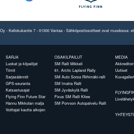
y - Kellokukantie 7 - 01300 Vantaa - Sähköpostiosoitteet ovat muodossa: etun
SARJA
OSAKILPAILUT
MEDIA
Luokat ja kilpailijat
SM Ralli Mikkeli
Akkreditoin
Tiimit
61. Arctic Lapland Rally
Uutiset
Sarjasäännöt
SM Auto Sorsa Riihimäki-ralli
Kuvagaller
GPS-seuranta
SM Imatra Ralli
Katsastusajat
SM Jyväskylä Ralli
FLYINGFI
Flying Finn Future Star
Fixus SM Ralli Kitee
Livelähety
Hannu Mikkolan malja
SM Porvoon Autopalvelu Ralli
Voittajat kautta aikojen
YHTEYST