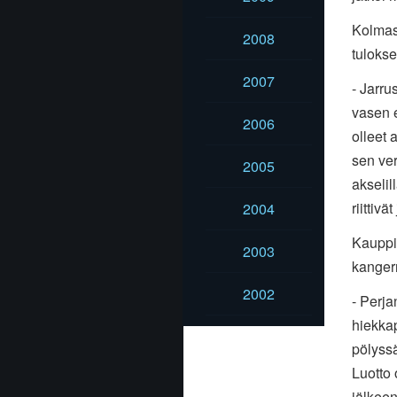
Kolmas 
2008
tulokse
2007
- Jarru
vasen e
2006
olleet 
sen ver
2005
akselil
riittiv
2004
Kauppin
2003
kangerr
2002
- Perja
hiekkap
pölyssä
Luotto 
jälkeen