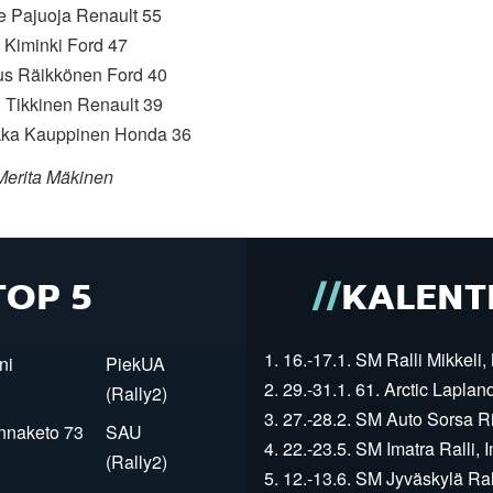
le Pajuoja Renault 55
 Kiminki Ford 47
tus Räikkönen Ford 40
i Tikkinen Renault 39
kka Kauppinen Honda 36
Merita Mäkinen
TOP 5
KALENT
1. 16.-17.1. SM Ralli Mikkeli, 
ni
PiekUA
2. 29.-31.1. 61. Arctic Laplan
(Rally2)
3. 27.-28.2. SM Auto Sorsa Rii
innaketo 73
SAU
4. 22.-23.5. SM Imatra Ralli, I
(Rally2)
5. 12.-13.6. SM Jyväskylä Rall