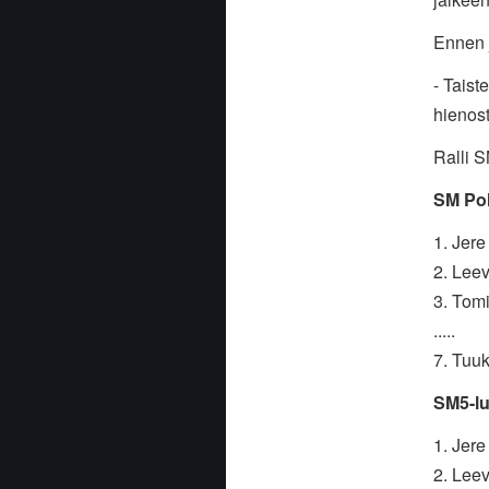
Ennen 
- Taist
hienost
Ralli S
SM Poh
1. Jere
2. Leev
3. Tomi
.....
7. Tuu
SM5-lu
1. Jer
2. Leev