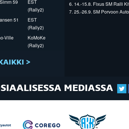
r Simm 59
EST
6. 14.-15.8. Fixus SM Ralli Kit
(Rally2)
7. 25.-26.9. SM Porvoon Autop
Jansen 51
EST
(Rally2)
o-Ville
KoMoKe
(Rally2)
KAIKKI >
OSIAALISESSA MEDIASSA