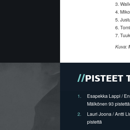
3. Wal
4. Miko
5. Jus
6. Tom
7. Tuu
Kuva: 
PISTEET 
1.
Esapekka Lappi / En
Mälkönen 93 pistettä
2.
Lauri Joona / Antti L
pistettä