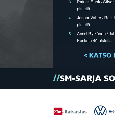
3.
Patrick Enok / Silve
pistettä
4.
Jaspar Vaher / Rait 
pistettä
5.
Anssi Rytkönen / Juh
Koskela 40 pistettä
< KATSO 
SM-SARJA S