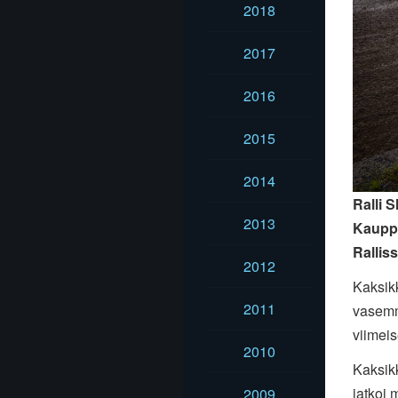
2018
2017
2016
2015
2014
Ralli 
2013
Kauppi
Rallis
2012
Kaksikk
2011
vasemma
viimeis
2010
Kaksikk
jatkoi 
2009