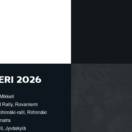
ERI 2026
Mikkeli
d Rally, Rovaniemi
himäki-ralli, Riihimäki
matra
i, Jyväskylä