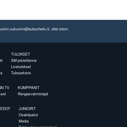
imi.sukunimi@autourheilu.fi, ellei toisin
TULOKSET
ti
SM-pistetilanne
Livetulokset
ia
Tulosarkisto
NN.TV
KUMPPANIT
kset
Rengasvalmistajat
IEDOT
JUNIORIT
Osakilpailut
Media