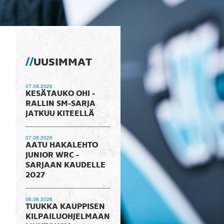
UUSIMMAT
07.08.2026
KESÄTAUKO OHI -
RALLIN SM-SARJA
JATKUU KITEELLÄ
07.08.2026
AATU HAKALEHTO
JUNIOR WRC -
SARJAAN KAUDELLE
2027
06.08.2026
TUUKKA KAUPPISEN
KILPAILUOHJELMAAN