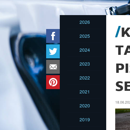
2026
K
2025
T
2024
2023
P
2022
S
2021
18.06.20
2020
2019