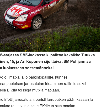
SM-sarjassa SM5-luokassa kilpaileva kaksikko Tuukka
nen, 15, ja Ari Koponen sijoittuivat SM Pohjanmaa
sa luokassaan seitsemänneksi.
o oli matkalla jo palkintopallille, kunnes
npuoleisen jarrusatulan irtoaminen rallin toiseksi
ellä EK:lla toi isoja mutkia matkaan.
o irrotti jarrusatulan, puristi jarruputken pään kasaan ja
matkaa rallin viimeiselle EK:lle ja siitä maaliin.