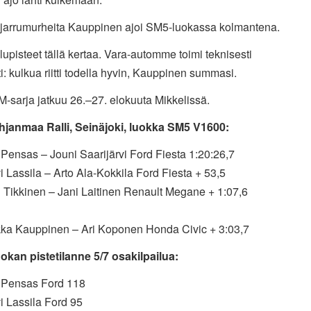
jarrumurheita Kauppinen ajoi SM5-luokassa kolmantena.
elupisteet tällä kertaa. Vara-automme toimi teknisesti
i: kulkua riitti todella hyvin, Kauppinen summasi.
M-sarja jatkuu 26.–27. elokuuta Mikkelissä.
janmaa Ralli, Seinäjoki, luokka SM5 V1600:
 Pensas – Jouni Saarijärvi Ford Fiesta 1:20:26,7
i Lassila – Arto Ala-Kokkila Ford Fiesta + 53,5
 Tikkinen – Jani Laitinen Renault Megane + 1:07,6
kka Kauppinen – Ari Koponen Honda Civic + 3:03,7
okan pistetilanne 5/7 osakilpailua:
e Pensas Ford 118
i Lassila Ford 95