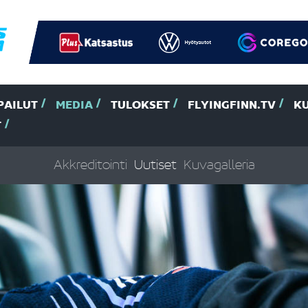
PAILUT
MEDIA
TULOKSET
FLYINGFINN.TV
K
T
Akkreditointi
Uutiset
Kuvagalleria