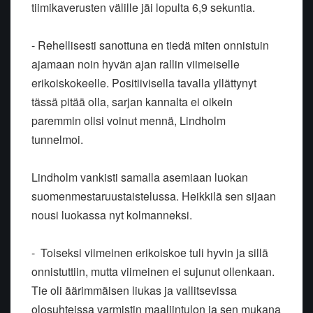
tiimikaverusten välille jäi lopulta 6,9 sekuntia.
- Rehellisesti sanottuna en tiedä miten onnistuin
ajamaan noin hyvän ajan rallin viimeiselle
erikoiskokeelle. Positiivisella tavalla yllättynyt
tässä pitää olla, sarjan kannalta ei oikein
paremmin olisi voinut mennä, Lindholm
tunnelmoi.
Lindholm vankisti samalla asemiaan luokan
suomenmestaruustaistelussa. Heikkilä sen sijaan
nousi luokassa nyt kolmanneksi.
- Toiseksi viimeinen erikoiskoe tuli hyvin ja sillä
onnistuttiin, mutta viimeinen ei sujunut ollenkaan.
Tie oli äärimmäisen liukas ja vallitsevissa
olosuhteissa varmistin maaliintulon ja sen mukana