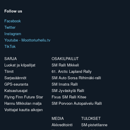
Follow us
Facebook
Twitter
Instagram
Youtube - Moottoriurheilu.tv
TikTok
SARJA
OSAKILPAILUT
Luokat ja kilpailijat
SM Ralli Mikkeli
Tiimit
61. Arctic Lapland Rally
Sarjasäännöt
SM Auto Sorsa Riihimäki-ralli
GPS-seuranta
SM Imatra Ralli
Katsastusajat
SM Jyväskylä Ralli
Flying Finn Future Star
Fixus SM Ralli Kitee
Hannu Mikkolan malja
SM Porvoon Autopalvelu Ralli
Voittajat kautta aikojen
MEDIA
TULOKSET
Akkreditointi
SM-pistetilanne