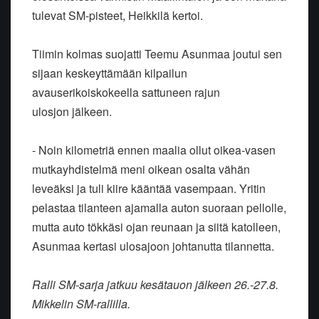
tulevat SM-pisteet, Heikkilä kertoi.
Tiimin kolmas suojatti Teemu Asunmaa joutui sen
sijaan keskeyttämään kilpailun
avauserikoiskokeella sattuneen rajun
ulosjon jälkeen.
- Noin kilometriä ennen maalia ollut oikea-vasen
mutkayhdistelmä meni oikean osalta vähän
leveäksi ja tuli kiire kääntää vasempaan. Yritin
pelastaa tilanteen ajamalla auton suoraan pellolle,
mutta auto tökkäsi ojan reunaan ja siitä katolleen,
Asunmaa kertasi ulosajoon johtanutta tilannetta.
Ralli SM-sarja jatkuu kesätauon jälkeen 26.-27.8.
Mikkelin SM-rallilla.