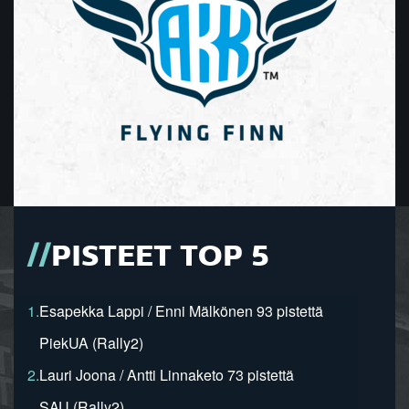
PISTEET TOP 5
1.
Esapekka Lappi / Enni Mälkönen 93 pistettä
PiekUA (Rally2)
2.
Lauri Joona / Antti Linnaketo 73 pistettä
SAU (Rally2)