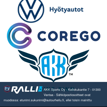
AKK Sports Oy - Kellokukantie 7 - 01300
Vantaa - Sähköpostiosoitteet ovat
muodossa: etunimi.sukunimi@autourheilu.fi, ellei toisin mainittu