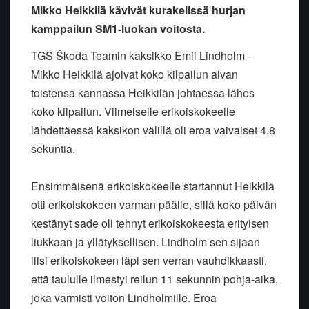
Mikko Heikkilä kävivät kurakelissä hurjan
kamppailun SM1-luokan voitosta.
TGS Škoda Teamin kaksikko Emil Lindholm -
Mikko Heikkilä ajoivat koko kilpailun aivan
toistensa kannassa Heikkilän johtaessa lähes
koko kilpailun. Viimeiselle erikoiskokeelle
lähdettäessä kaksikon välillä oli eroa vaivaiset 4,8
sekuntia.
Ensimmäisenä erikoiskokeelle startannut Heikkilä
otti erikoiskokeen varman päälle, sillä koko päivän
kestänyt sade oli tehnyt erikoiskokeesta erityisen
liukkaan ja yllätyksellisen. Lindholm sen sijaan
liisi erikoiskokeen läpi sen verran vauhdikkaasti,
että taululle ilmestyi reilun 11 sekunnin pohja-aika,
joka varmisti voiton Lindholmille. Eroa