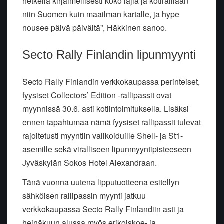
hetkellä kirjaimellisesti koko lajia ja kotiralliaan
niin Suomen kuin maailman kartalle, ja hype
nousee päivä päivältä”, Häkkinen sanoo.
Secto Rally Finlandin lipunmyynti
Secto Rally Finlandin verkkokaupassa perinteiset,
fyysiset Collectors’ Edition -rallipassit ovat
myynnissä 30.6. asti kotiintoimituksella. Lisäksi
ennen tapahtumaa nämä fyysiset rallipassit tulevat
rajoitetusti myyntiin valikoiduille Shell- ja St1-
asemille sekä viralliseen lipunmyyntipisteeseen
Jyväskylän Sokos Hotel Alexandraan.
Tänä vuonna uutena lipputuotteena esitellyn
sähköisen rallipassin myynti jatkuu
verkkokaupassa Secto Rally Finlandiin asti ja
heinäkuun alussa myös erikoiskoe- ja