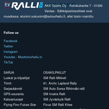
AKK Sports Oy - Kellokukantie 7 - 01300
Vantaa - Sähköpostiosoitteet ovat
muodossa: etunimi.sukunimi@autourheilu.fi, ellei toisin mainittu
Follow us
Facebook
Twitter
Instagram
Youtube - Moottoriurheilu.tv
TikTok
SARJA
OSAKILPAILUT
Luokat ja kilpailijat
SM Ralli Mikkeli
Tiimit
61. Arctic Lapland Rally
Sarjasäännöt
SM Auto Sorsa Riihimäki-ralli
GPS-seuranta
SM Imatra Ralli
Katsastusajat
SM Jyväskylä Ralli
Flying Finn Future Star
Fixus SM Ralli Kitee