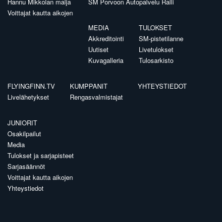
Hannu Mikkolan malja
SM Porvoon Autopalvelu Ralli
Voittajat kautta aikojen
MEDIA
TULOKSET
Akkreditointi
SM-pistetilanne
Uutiset
Livetulokset
Kuvagalleria
Tulosarkisto
FLYINGFINN.TV
KUMPPANIT
YHTEYSTIEDOT
Livelähetykset
Rengasvalmistajat
JUNIORIT
Osakilpailut
Media
Tulokset ja sarjapisteet
Sarjasäännöt
Voittajat kautta aikojen
Yhteystiedot