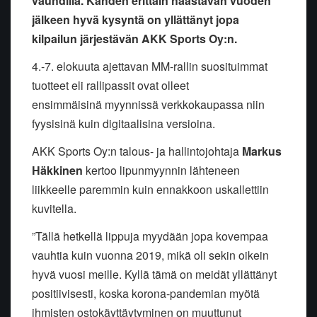
vauhdilla. Kahden erittäin haastavan vuoden
jälkeen hyvä kysyntä on yllättänyt jopa
kilpailun järjestävän AKK Sports Oy:n.
4.-7. elokuuta ajettavan MM-rallin suosituimmat
tuotteet eli rallipassit ovat olleet
ensimmäisinä myynnissä verkkokaupassa niin
fyysisinä kuin digitaalisina versioina.
AKK Sports Oy:n talous- ja hallintojohtaja
Markus
Häkkinen
kertoo lipunmyynnin lähteneen
liikkeelle paremmin kuin ennakkoon uskallettiin
kuvitella.
”Tällä hetkellä lippuja myydään jopa kovempaa
vauhtia kuin vuonna 2019, mikä oli sekin oikein
hyvä vuosi meille. Kyllä tämä on meidät yllättänyt
positiivisesti, koska korona-pandemian myötä
ihmisten ostokäyttäytyminen on muuttunut