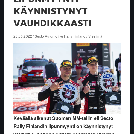
KÄYNNISTYNYT
VAUHDIKKAASTI
23.06.2022 / Secto Automotive Rally Finland / Viestintä
Keväällä alkanut Suomen MM-rallin eli Secto
Rally Finlandin lipunmyynti on käynnistynyt