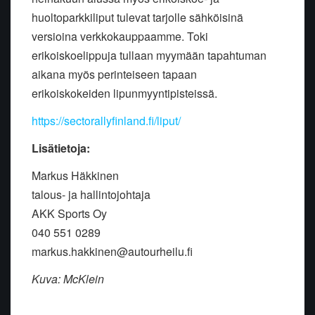
huoltoparkkiliput tulevat tarjolle sähköisinä
versioina verkkokauppaamme. Toki
erikoiskoelippuja tullaan myymään tapahtuman
aikana myös perinteiseen tapaan
erikoiskokeiden lipunmyyntipisteissä.
https://sectorallyfinland.fi/liput/
Lisätietoja:
Markus Häkkinen
talous- ja hallintojohtaja
AKK Sports Oy
040 551 0289
markus.hakkinen@autourheilu.fi
Kuva: McKlein