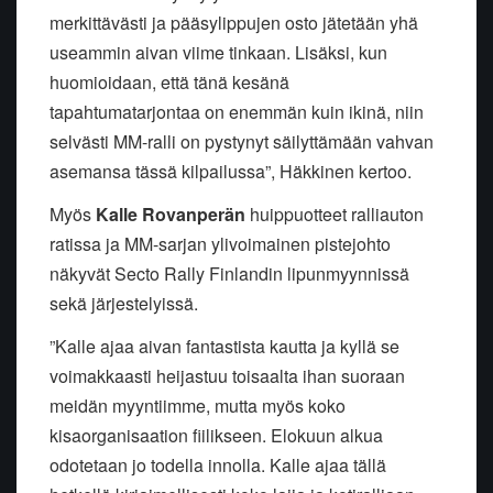
merkittävästi ja pääsylippujen osto jätetään yhä
useammin aivan viime tinkaan. Lisäksi, kun
huomioidaan, että tänä kesänä
tapahtumatarjontaa on enemmän kuin ikinä, niin
selvästi MM-ralli on pystynyt säilyttämään vahvan
asemansa tässä kilpailussa”, Häkkinen kertoo.
Myös
Kalle
Rovanperän
huippuotteet ralliauton
ratissa ja MM-sarjan ylivoimainen pistejohto
näkyvät Secto Rally Finlandin lipunmyynnissä
sekä järjestelyissä.
”Kalle ajaa aivan fantastista kautta ja kyllä se
voimakkaasti heijastuu toisaalta ihan suoraan
meidän myyntiimme, mutta myös koko
kisaorganisaation fiilikseen. Elokuun alkua
odotetaan jo todella innolla. Kalle ajaa tällä