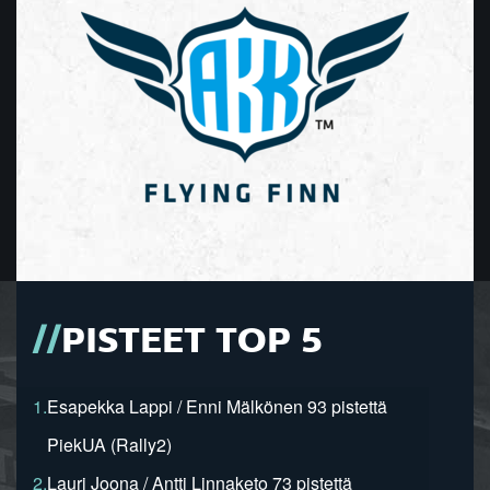
PISTEET TOP 5
1.
Esapekka Lappi / Enni Mälkönen 93 pistettä
PiekUA (Rally2)
2.
Lauri Joona / Antti Linnaketo 73 pistettä