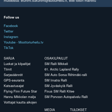
muodossa: etunimi.sukunimi@autourheilu.fi, ellei toisin mainittu
Follow us
Facebook
Twitter
Instagram
Youtube - Moottoriurheilu.tv
TikTok
SARJA
OSAKILPAILUT
Luokat ja kilpailijat
SM Ralli Mikkeli
Tiimit
61. Arctic Lapland Rally
Sarjasäännöt
SM Auto Sorsa Riihimäki-ralli
GPS-seuranta
SM Imatra Ralli
Katsastusajat
SM Jyväskylä Ralli
Flying Finn Future Star
Fixus SM Ralli Kitee
Hannu Mikkolan malja
SM Porvoon Autopalvelu Ralli
Voittajat kautta aikojen
MEDIA
TULOKSET