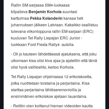
Rallin SM-sarjassa SM4-luokassa
kilpaileva
Benjamin Korhola
suuntasi
kartturinsa
Pekka Kelanderin
kanssa heti
juhannuksen jälkeen Latviaan. Kaksikko osallistuu
tulevana viikonloppuna rallin EM-sarjaan (ERC)
kuuluvan Tet Rally Liepajan ERC Junior -
luokkaan Ford Fiesta Rally4 -autolla.
- Oli jo kauteen lähdettäessä ajatuksena, että joku
ulkomaan kisa olisi kiva ajaa ja ajateltiin että tämä
olisi hyvä vaihtoehto, kertoo Korhola.
Tet Rally Liepajan ohjelmassa 12 erikoiskoetta,
jotka nuotitetaan torstaina ja perjantaina. Kisa
starttaa perjantaina lähtöseremonioilla ja
ensimmäinen erikoiskoe ajetaan lauantaina.
- Reittiin olen koittanut hieman videoiden kautta