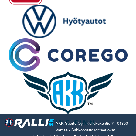
AKK Sports Oy - Kellokukantie 7 - 01300
Vantaa - Sähköpostiosoitteet ovat