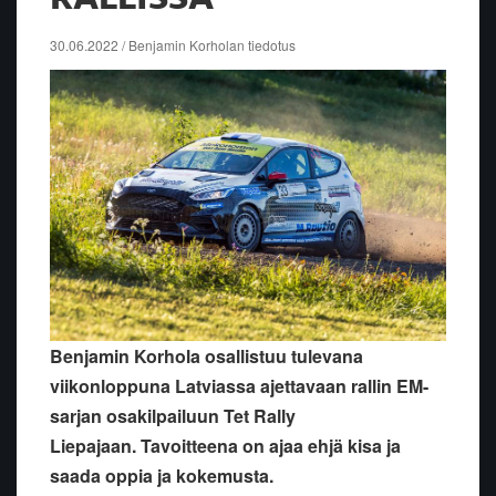
30.06.2022 / Benjamin Korholan tiedotus
Benjamin Korhola
osallistuu tulevana
viikonloppuna Latviassa ajettavaan
rallin EM-
sarjan osakilpailuun
Tet Rally
Liepajaan.
Tavoitteena on ajaa ehjä kisa ja
saada oppia ja kokemusta.