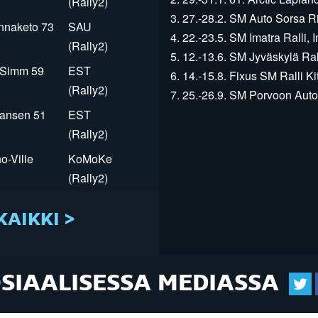
(Rally2)
3. 27.-28.2. SM Auto Sorsa Rii
innaketo 73
SAU
4. 22.-23.5. SM Imatra Ralli, I
(Rally2)
5. 12.-13.6. SM Jyväskylä Rall
r Simm 59
EST
6. 14.-15.8. Fixus SM Ralli Kit
(Rally2)
7. 25.-26.9. SM Porvoon Autop
Jansen 51
EST
(Rally2)
o-Ville
KoMoKe
(Rally2)
KAIKKI >
OSIAALISESSA MEDIASSA