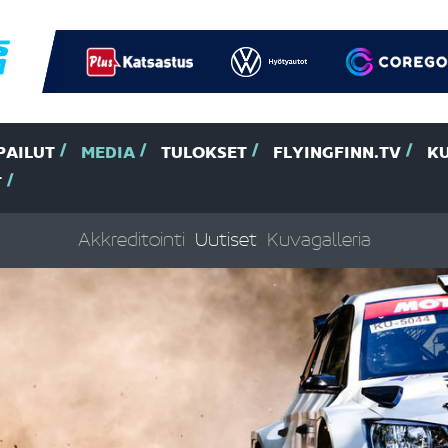
PAILUT
MEDIA
TULOKSET
FLYINGFINN.TV
K
T
Akkreditointi
Uutiset
Kuvagalleria