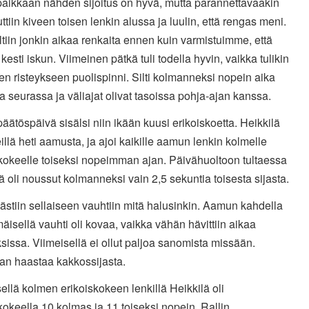
paikkaan nähden sijoitus on hyvä, mutta parannettavaakin
ttiin kiveen toisen lenkin alussa ja luulin, että rengas meni.
tiin jonkin aikaa renkaita ennen kuin varmistuimme, että
kesti iskun. Viimeinen pätkä tuli todella hyvin, vaikka tulikin
n risteykseen puolispinni. Silti kolmanneksi nopein aika
 seurassa ja väliajat olivat tasoissa pohja-ajan kanssa.
päätöspäivä sisälsi niin ikään kuusi erikoiskoetta. Heikkilä
eillä heti aamusta, ja ajoi kaikille aamun lenkin kolmelle
skokeelle toiseksi nopeimman ajan. Päivähuoltoon tultaessa
ä oli noussut kolmanneksi vain 2,5 sekuntia toisesta sijasta.
ästiin sellaiseen vauhtiin mitä halusinkin. Aamun kahdella
isellä vauhti oli kovaa, vaikka vähän hävittiin aikaa
ksissa. Viimeisellä ei ollut paljoa sanomista missään.
an haastaa kakkossijasta.
ellä kolmen erikoiskokeen lenkillä Heikkilä oli
kokeella 10 kolmas ja 11 toiseksi nopein. Rallin