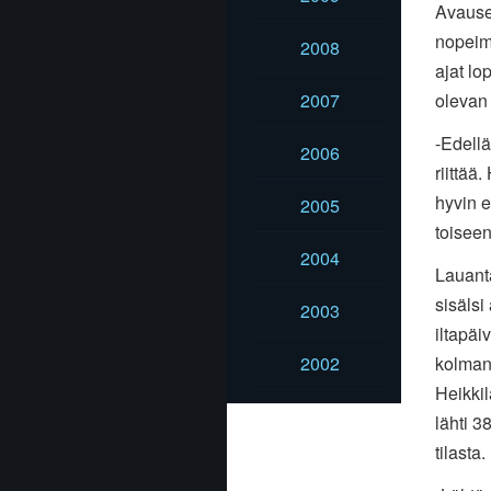
Avauser
nopeim
2008
ajat lo
olevan 
2007
-Edellä
2006
riittää
hyvin 
2005
toiseen
2004
Lauanta
sisälsi
2003
iltapä
kolman
2002
Heikkil
lähti 3
tilasta.