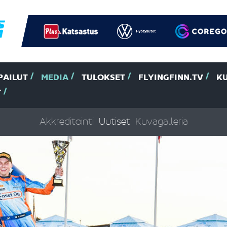
PAILUT
MEDIA
TULOKSET
FLYINGFINN.TV
K
T
Akkreditointi
Uutiset
Kuvagalleria