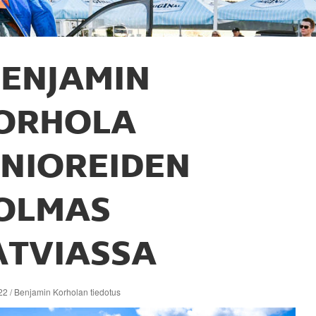
ENJAMIN
ORHOLA
UNIOREIDEN
OLMAS
ATVIASSA
22 / Benjamin Korholan tiedotus