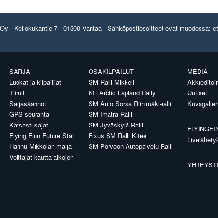
y - Kellokukantie 7 - 01300 Vantaa - Sähköpostiosoitteet ovat muodossa: etun
SARJA
OSAKILPAILUT
MEDIA
Luokat ja kilpailijat
SM Ralli Mikkeli
Akkreditoin
Tiimit
61. Arctic Lapland Rally
Uutiset
Sarjasäännöt
SM Auto Sorsa Riihimäki-ralli
Kuvagaller
GPS-seuranta
SM Imatra Ralli
Katsastusajat
SM Jyväskylä Ralli
FLYINGFI
Flying Finn Future Star
Fixus SM Ralli Kitee
Livelähety
Hannu Mikkolan malja
SM Porvoon Autopalvelu Ralli
Voittajat kautta aikojen
YHTEYST