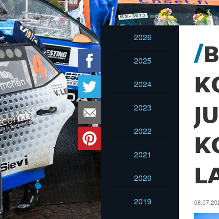
2026
B
2025
K
2024
2023
J
2022
K
2021
L
2020
2019
08.07.20