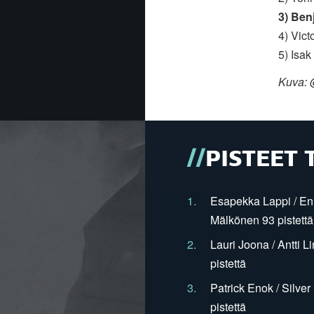
3) Ben
4) Vic
5) Isa
Kuva: 
PISTEET 
1.
Esapekka Lappi / En
Mälkönen 93 pistettä
2.
Lauri Joona / Antti L
pistettä
3.
Patrick Enok / Silve
pistettä