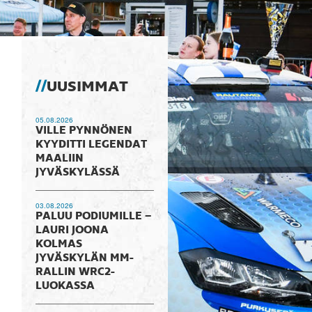
UUSIMMAT
05.08.2026
VILLE PYNNÖNEN
KYYDITTI LEGENDAT
MAALIIN
JYVÄSKYLÄSSÄ
03.08.2026
PALUU PODIUMILLE –
LAURI JOONA
KOLMAS
JYVÄSKYLÄN MM-
RALLIN WRC2-
LUOKASSA