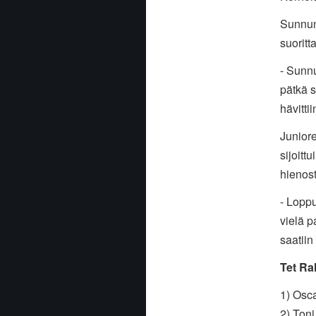
Sunnunt
suoritt
- Sunn
pätkä s
hävitti
Juniore
sijoit
hienost
- Loppu
vielä p
saatiin
Tet Ra
1) Osc
2) Ton