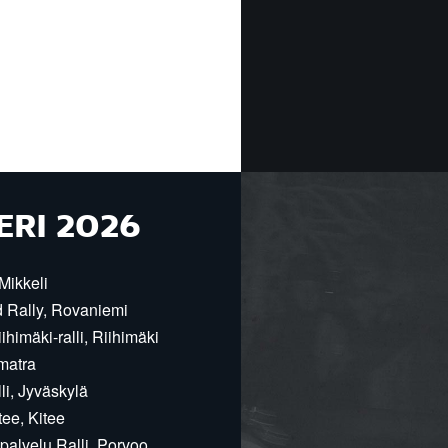
ERI 2026
Mikkeli
d Rally, Rovaniemi
himäki-ralli, Riihimäki
matra
i, Jyväskylä
ee, Kitee
alvelu Ralli, Porvoo