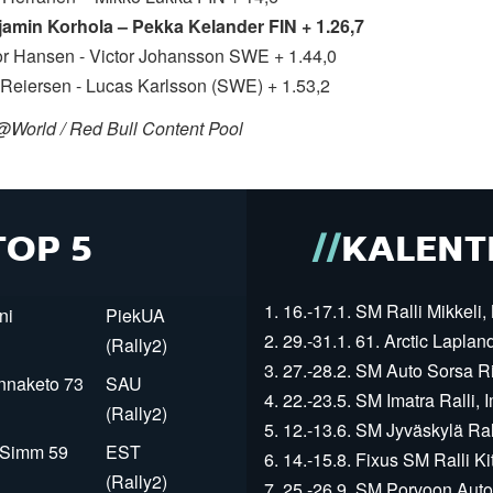
jamin Korhola
–
Pekka Kelander
FIN
+ 1.26,7
tor Hansen - Victor Johansson SWE + 1.44,0
k Reiersen - Lucas Karlsson (SWE) + 1.53,2
@World / Red Bull Content Pool
TOP 5
KALENT
1. 16.-17.1. SM Ralli Mikkeli, 
ni
PiekUA
2. 29.-31.1. 61. Arctic Laplan
(Rally2)
3. 27.-28.2. SM Auto Sorsa Rii
innaketo 73
SAU
4. 22.-23.5. SM Imatra Ralli, I
(Rally2)
5. 12.-13.6. SM Jyväskylä Rall
r Simm 59
EST
6. 14.-15.8. Fixus SM Ralli Kit
(Rally2)
7. 25.-26.9. SM Porvoon Autop