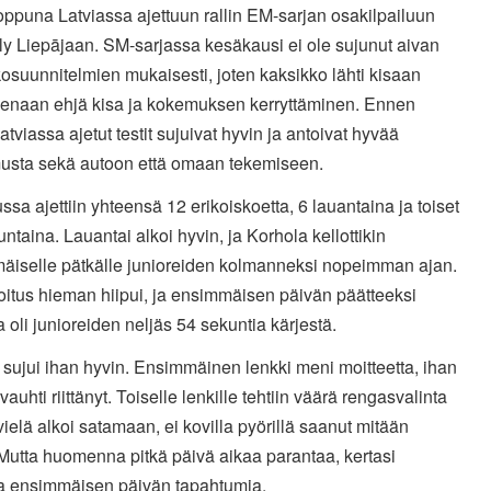
oppuna Latviassa ajettuun rallin EM-sarjan osakilpailuun
ly Liepājaan. SM-sarjassa kesäkausi ei ole sujunut aivan
suunnitelmien mukaisesti, joten kaksikko lähti kisaan
teenaan ehjä kisa ja kokemuksen kerryttäminen. Ennen
atviassa ajetut testit sujuivat hyvin ja antoivat hyvää
musta sekä autoon että omaan tekemiseen.
ussa ajettiin yhteensä 12 erikoiskoetta, 6 lauantaina ja toiset
ntaina. Lauantai alkoi hyvin, ja Korhola kellottikin
äiselle pätkälle junioreiden kolmanneksi nopeimman ajan.
joitus hieman hiipui, ja ensimmäisen päivän päätteeksi
 oli junioreiden neljäs 54 sekuntia kärjestä.
 sujui ihan hyvin. Ensimmäinen lenkki meni moitteetta, ihan
 vauhti riittänyt. Toiselle lenkille tehtiin väärä rengasvalinta
vielä alkoi satamaan, ei kovilla pyörillä saanut mitään
 Mutta huomenna pitkä päivä aikaa parantaa, kertasi
a ensimmäisen päivän tapahtumia.