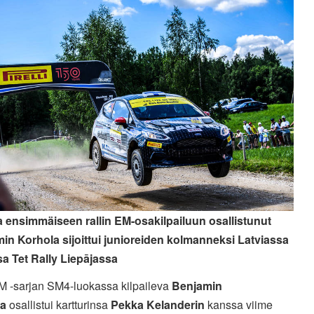
 ensimmäiseen rallin EM-osakilpailuun osallistunut
in Korhola sijoittui junioreiden kolmanneksi Latviassa
sa Tet Rally Liepājassa
SM -sarjan SM4-luokassa kilpaileva
Benjamin
la
osallistui kartturinsa
Pekka Kelanderin
kanssa viime