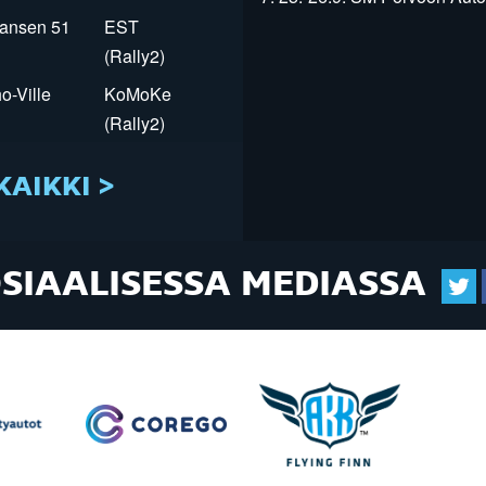
Jansen 51
EST
(Rally2)
o-Ville
KoMoKe
(Rally2)
KAIKKI >
OSIAALISESSA MEDIASSA