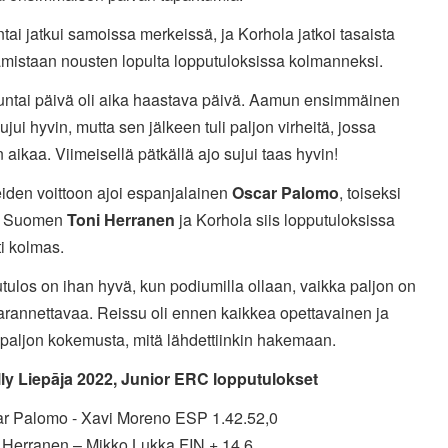
ai jatkui samoissa merkeissä, ja Korhola jatkoi tasaista
amistaan nousten lopulta lopputuloksissa kolmanneksi.
untai päivä oli aika haastava päivä. Aamun ensimmäinen
ujui hyvin, mutta sen jälkeen tuli paljon virheitä, jossa
in aikaa. Viimeisellä pätkällä ajo sujui taas hyvin!
iden voittoon ajoi espanjalainen
Oscar Palomo
, toiseksi
tui Suomen
Toni Herranen
ja Korhola siis lopputuloksissa
i kolmas.
tulos on ihan hyvä, kun podiumilla ollaan, vaikka paljon on
arannettavaa. Reissu oli ennen kaikkea opettavainen ja
 paljon kokemusta, mitä lähdettiinkin hakemaan.
lly Liepāja 2022
,
Junior ERC lopputulokset
ar Palomo - Xavi Moreno ESP 1.42.52,0
i Herranen – Mikko Lukka FIN + 14,6