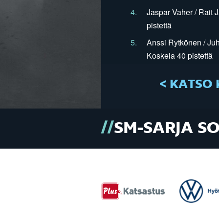
4.
Jaspar Vaher / Rait 
pistettä
5.
Anssi Rytkönen / Juh
Koskela 40 pistettä
< KATSO 
SM-SARJA S