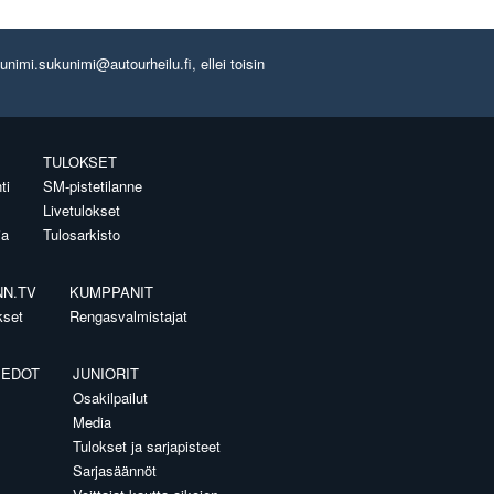
imi.sukunimi@autourheilu.fi, ellei toisin
TULOKSET
ti
SM-pistetilanne
Livetulokset
ia
Tulosarkisto
NN.TV
KUMPPANIT
kset
Rengasvalmistajat
IEDOT
JUNIORIT
Osakilpailut
Media
Tulokset ja sarjapisteet
Sarjasäännöt