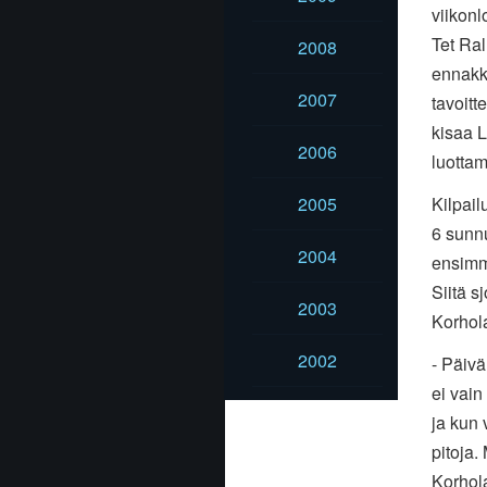
viikonl
Tet Ral
2008
ennakko
2007
tavoit
kisaa L
2006
luotta
2005
Kilpail
6 sunnu
2004
ensimm
Siitä s
2003
Korhola
2002
- Päivä
ei vain
ja kun 
pitoja.
Korhol