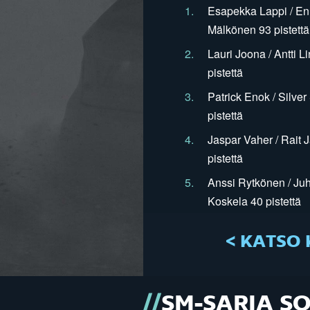
1.
Esapekka Lappi / En
Mälkönen 93 pistettä
2.
Lauri Joona / Antti L
pistettä
3.
Patrick Enok / Silve
pistettä
4.
Jaspar Vaher / Rait 
pistettä
5.
Anssi Rytkönen / Juh
Koskela 40 pistettä
< KATSO 
SM-SARJA S