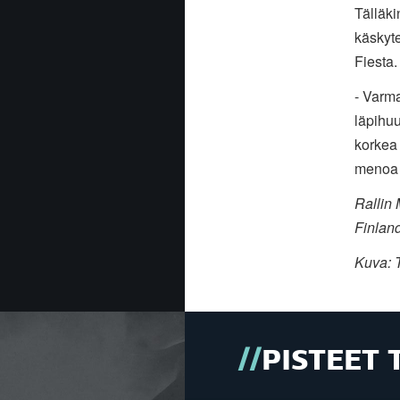
Tälläki
käskyte
Fiesta.
- Varma
läpihuu
korkea 
menoa 
Rallin
Finland
Kuva: T
PISTEET 