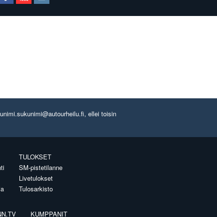
imi.sukunimi@autourheilu.fi, ellei toisin
TULOKSET
ti
SM-pistetilanne
Livetulokset
ia
Tulosarkisto
NN.TV
KUMPPANIT