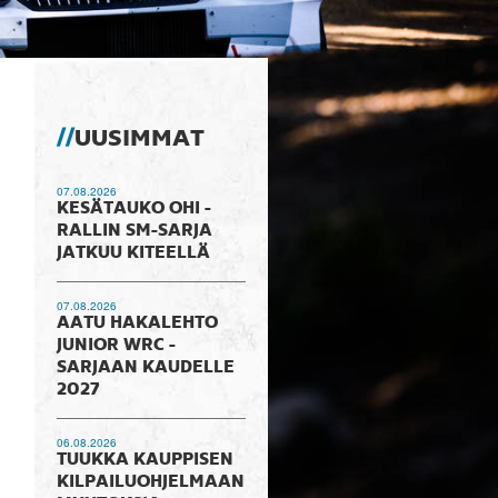
UUSIMMAT
07.08.2026
KESÄTAUKO OHI -
RALLIN SM-SARJA
JATKUU KITEELLÄ
07.08.2026
AATU HAKALEHTO
JUNIOR WRC -
SARJAAN KAUDELLE
2027
06.08.2026
TUUKKA KAUPPISEN
KILPAILUOHJELMAAN