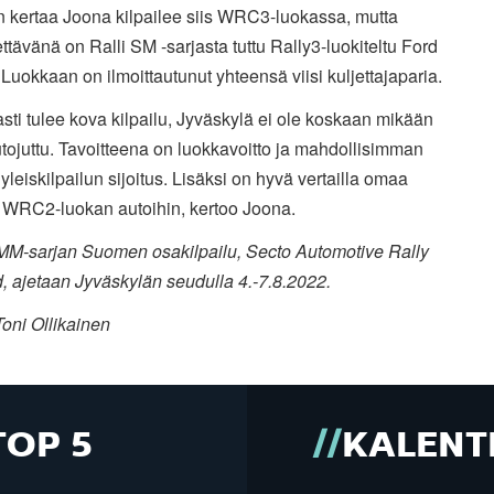
n kertaa Joona kilpailee siis WRC3-luokassa, mutta
ttävänä on Ralli SM -sarjasta tuttu Rally3-luokiteltu Ford
 Luokkaan on ilmoittautunut yhteensä viisi kuljettajaparia.
sti tulee kova kilpailu, Jyväskylä ei ole koskaan mikään
tojuttu. Tavoitteena on luokkavoitto ja mahdollisimman
yleiskilpailun sijoitus. Lisäksi on hyvä vertailla omaa
WRC2-luokan autoihin, kertoo Joona.
 MM-sarjan Suomen osakilpailu, Secto Automotive Rally
, ajetaan Jyväskylän seudulla 4.-7.8.2022.
oni Ollikainen
TOP 5
KALENT