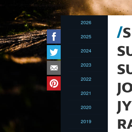
2026
S
2025
S
2024
2023
S
2022
J
2021
J
2020
R
2019