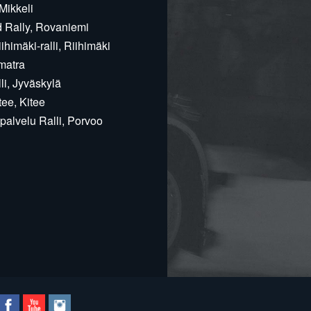
Mikkeli
d Rally, Rovaniemi
himäki-ralli, Riihimäki
matra
i, Jyväskylä
ee, Kitee
alvelu Ralli, Porvoo