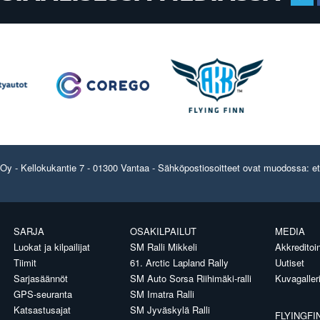
y - Kellokukantie 7 - 01300 Vantaa - Sähköpostiosoitteet ovat muodossa: etun
SARJA
OSAKILPAILUT
MEDIA
Luokat ja kilpailijat
SM Ralli Mikkeli
Akkreditoin
Tiimit
61. Arctic Lapland Rally
Uutiset
Sarjasäännöt
SM Auto Sorsa Riihimäki-ralli
Kuvagaller
GPS-seuranta
SM Imatra Ralli
Katsastusajat
SM Jyväskylä Ralli
FLYINGFI