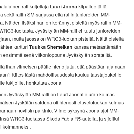
lalainen rallikuljettaja
Lauri Joona
kilpailee tällä
a sekä rallin SM-sarjassa että rallin junioreiden MM-
a. Näiden lisäksi hän on kerännyt pisteitä myös rallin MM-
 WRC3-luokasta. Jyväskylän MM-ralli ei kuulu junioreiden
aan, mutta jaossa on WRC3-luokan pisteitä. Näitä pisteitä
ähtee kartturi
Tuukka Shemeikan
kanssa metsästämään
n ensimmäisenä viikonloppuna Jyväskylän sorateiltä.
llä ihan viimeisen päälle hieno juttu, että päästään ajamaan
saan”! Kiitos tästä mahdollisuudesta kuuluu taustajoukoille
ille tukijoille, hehkuttaa Joona.
nen Jyväskylän MM-ralli on Lauri Joonalle uran kolmas.
äisen Jyskälän saldona oli hienosti etuvetoluokan kolmas
 parhaan noviisin palkinto. Viime syksynä Joona ajoi MM-
insä WRC3-luokassa Skoda Fabia R5-autolla, ja sijoittui
ti kolmanneksi.