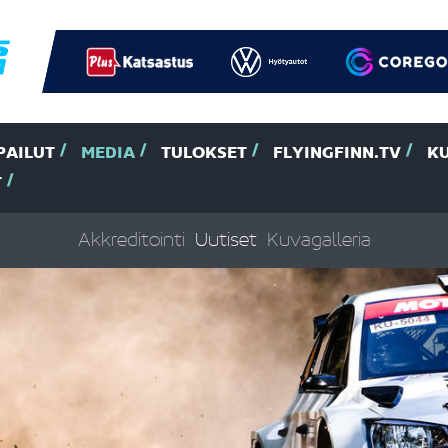
PAILUT
MEDIA
TULOKSET
FLYINGFINN.TV
K
T
Akkreditointi
Uutiset
Kuvagalleria