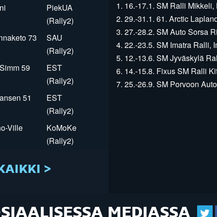
1. 16.-17.1. SM Ralli Mikkeli, 
ni
PiekUA
2. 29.-31.1. 61. Arctic Laplan
(Rally2)
3. 27.-28.2. SM Auto Sorsa Rii
innaketo 73
SAU
4. 22.-23.5. SM Imatra Ralli, I
(Rally2)
5. 12.-13.6. SM Jyväskylä Rall
r Simm 59
EST
6. 14.-15.8. Fixus SM Ralli Kit
(Rally2)
7. 25.-26.9. SM Porvoon Autop
Jansen 51
EST
(Rally2)
o-Ville
KoMoKe
(Rally2)
KAIKKI >
OSIAALISESSA MEDIASSA