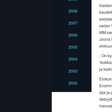
Sastama
2008
kaudell
sarjass
2007
sarjan
MM-sarj
2006
Joona l
elokuu
2005
- On ky
2004
”kotiki
ja kaik
2003
Elokui
2002
Ensimm
sija ja
debyytt
hienos