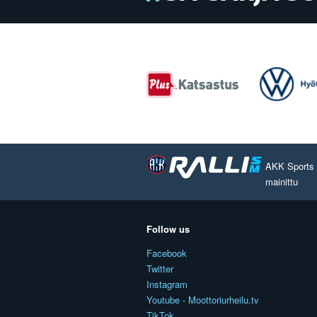
AKK Sports O
mainittu
Follow us
Facebook
Twitter
Instagram
Youtube - Moottoriurheilu.tv
TikTok