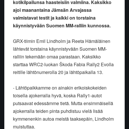
kotikilpailunsa haasteisiin valmiina. Kaksikko
ajoi maanantaina Jämsän Arvajassa
valmistavat testit ja kaikki on torstaina
käynnistyvään Suomen MM-ralliin kunnossa.
GRX-tiimin Emil Lindholm ja Reeta Hämäläinen
lähtevät torstaina käynnistyvään Suomen MM-
ralliin tekemään omaa parastaan. Kaksikko
starttaa WRC2-luokan Škoda Fabia Rally2 Evolla
reitille lähtönumerolla 20 ja lähtöpaikalla 13.
- Lähtöpaikkamme on ainakin erikoiskokeiden
toisella ajokerralla hyvä, koska Rally1-autot
putsaavat edessämme tietä. Mutta ensimmäisellä
ajokerralla teiden pinta puhdistuu vielä lisää
kymmenenkin autoa meistä taaksepäin, Lindholm
muistuttaa.