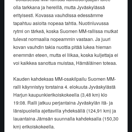
olla tarkkana ja hereillä, mutta Jyväskylässä
erityisesti. Kovassa vauhdissa edessämme
tapahtuu asioita nopeaa tahtia. Nuotinluvussa
rytmi on tärkeä, koska Suomen MM-rallissa mutkat
tulevat normaalia nopeammin vastaan. Ja juuri
kovan vauhdin takia nuottia pitää lukea hieman
enemmän eteen, mutta ei liikaa, koska kuljettaja ei
voi kaikkea sanottua muistaa, Hämäläinen toteaa.
Kauden kahdeksas MM-osakilpailu Suomen MM-
ralli käynnistyy torstaina 4. elokuuta Jyväskylästä
Harjun kaupunkierikoiskokeella (3,48 km) klo
19:08. Ralli jatkuu perjantaina Jyväskylän itä- ja
länsipuolella ajettavilla yhdeksällä (124,91 km) ja
lauantaina Jämsän suunnalla kahdeksalla (150,30
km) erikoiskokeella.