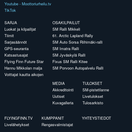
Youtube - Moottoriurheilu.tv
TikTok
SARJA
OSAKILPAILUT
Luokat ja kilpailijat
SM Ralli Mikkeli
Tiimit
61. Arctic Lapland Rally
Sarjasäännöt
SM Auto Sorsa Riihimäki-ralli
GPS-seuranta
SM Imatra Ralli
Katsastusajat
SM Jyväskylä Ralli
Flying Finn Future Star
Fixus SM Ralli Kitee
Hannu Mikkolan malja
SM Porvoon Autopalvelu Ralli
Voittajat kautta aikojen
MEDIA
TULOKSET
Akkreditointi
SM-pistetilanne
Uutiset
Livetulokset
Kuvagalleria
Tulosarkisto
FLYINGFINN.TV
KUMPPANIT
YHTEYSTIEDOT
Livelähetykset
Rengasvalmistajat