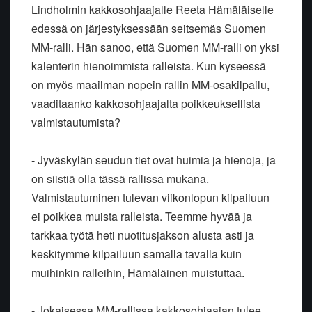
Lindholmin kakkosohjaajalle Reeta Hämäläiselle
edessä on järjestyksessään seitsemäs Suomen
MM-ralli. Hän sanoo, että Suomen MM-ralli on yksi
kalenterin hienoimmista ralleista. Kun kyseessä
on myös maailman nopein rallin MM-osakilpailu,
vaaditaanko kakkosohjaajalta poikkeuksellista
valmistautumista?
- Jyväskylän seudun tiet ovat huimia ja hienoja, ja
on siistiä olla tässä rallissa mukana.
Valmistautuminen tulevan viikonlopun kilpailuun
ei poikkea muista ralleista. Teemme hyvää ja
tarkkaa työtä heti nuotitusjakson alusta asti ja
keskitymme kilpailuun samalla tavalla kuin
muihinkin ralleihin, Hämäläinen muistuttaa.
- Jokaisessa MM-rallissa kakkosohjaajan tulee