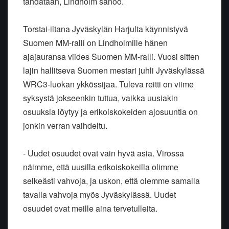
tähdätään, Lindholm sanoo.
Torstai-iltana Jyväskylän Harjulta käynnistyvä
Suomen MM-ralli on Lindholmille hänen
ajajauransa viides Suomen MM-ralli. Vuosi sitten
lajin hallitseva Suomen mestari juhli Jyväskylässä
WRC3-luokan ykkössijaa. Tuleva reitti on viime
syksystä jokseenkin tuttua, vaikka uusiakin
osuuksia löytyy ja erikoiskokeiden ajosuuntia on
jonkin verran vaihdeltu.
- Uudet osuudet ovat vain hyvä asia. Virossa
näimme, että uusilla erikoiskokeilla olimme
selkeästi vahvoja, ja uskon, että olemme samalla
tavalla vahvoja myös Jyväskylässä. Uudet
osuudet ovat meille aina tervetulleita.