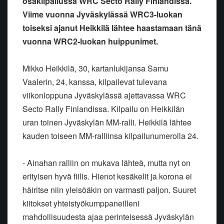
osakilpailussa WRC Secto Rally Finlandissa.
Viime vuonna Jyväskylässä WRC3-luokan
toiseksi ajanut Heikkilä lähtee haastamaan tänä
vuonna WRC2-luokan huippunimet.
Mikko Heikkilä, 30, kartanlukijansa Samu
Vaalerin, 24, kanssa, kilpailevat tulevana
viikonloppuna Jyväskylässä ajettavassa WRC
Secto Rally Finlandissa. Kilpailu on Heikkilän
uran toinen Jyväskylän MM-ralli. Heikkilä lähtee
kauden toiseen MM-ralliinsa kilpailunumerolla 24.
- Ainahan ralliin on mukava lähteä, mutta nyt on
erityisen hyvä fiilis. Hienot kesäkelit ja korona ei
häiritse niin yleisöäkin on varmasti paljon. Suuret
kiitokset yhteistyökumppaneilleni
mahdollisuudesta ajaa perinteisessä Jyväskylän