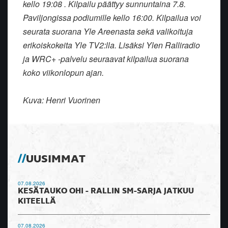
kello 19:08 . Kilpailu päättyy sunnuntaina 7.8.
Paviljongissa podiumille kello 16:00. Kilpailua voi
seurata suorana Yle Areenasta sekä valikoituja
erikoiskokeita Yle TV2:lla. Lisäksi Ylen Ralliradio
ja WRC+ -palvelu seuraavat kilpailua suorana
koko viikonlopun ajan.
Kuva: Henri Vuorinen
UUSIMMAT
07.08.2026
KESÄTAUKO OHI - RALLIN SM-SARJA JATKUU
KITEELLÄ
07.08.2026