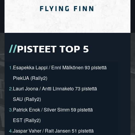
PISTEET TOP 5
1.
Esapekka Lappi / Enni Mälkönen 93 pistettä
PiekUA (Rally2)
2.
Lauri Joona / Antti Linnaketo 73 pistettä
SAU (Rally2)
3.
Patrick Enok / Silver Simm 59 pistettä
EST (Rally2)
4.
Jaspar Vaher / Rait Jansen 51 pistettä