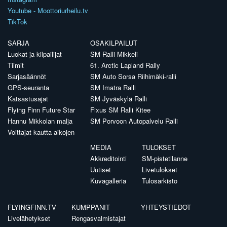
Youtube - Moottoriurheilu.tv
TikTok
SARJA
OSAKILPAILUT
Luokat ja kilpailijat
SM Ralli Mikkeli
Tiimit
61. Arctic Lapland Rally
Sarjasäännöt
SM Auto Sorsa Riihimäki-ralli
GPS-seuranta
SM Imatra Ralli
Katsastusajat
SM Jyväskylä Ralli
Flying Finn Future Star
Fixus SM Ralli Kitee
Hannu Mikkolan malja
SM Porvoon Autopalvelu Ralli
Voittajat kautta aikojen
MEDIA
TULOKSET
Akkreditointi
SM-pistetilanne
Uutiset
Livetulokset
Kuvagalleria
Tulosarkisto
FLYINGFINN.TV
KUMPPANIT
YHTEYSTIEDOT
Livelähetykset
Rengasvalmistajat