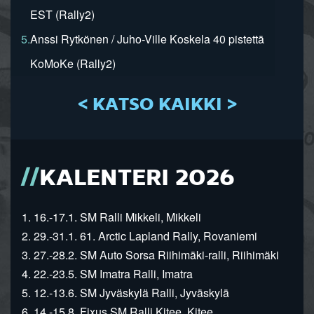
EST (Rally2)
5.
Anssi Rytkönen / Juho-Ville Koskela 40 pistettä
KoMoKe (Rally2)
< KATSO KAIKKI >
KALENTERI 2026
1. 16.-17.1. SM Ralli Mikkeli, Mikkeli
2. 29.-31.1. 61. Arctic Lapland Rally, Rovaniemi
3. 27.-28.2. SM Auto Sorsa Riihimäki-ralli, Riihimäki
4. 22.-23.5. SM Imatra Ralli, Imatra
5. 12.-13.6. SM Jyväskylä Ralli, Jyväskylä
6. 14.-15.8. Fixus SM Ralli Kitee, Kitee