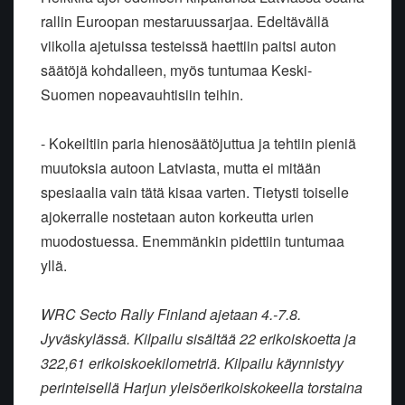
rallin Euroopan mestaruussarjaa. Edeltävällä
viikolla ajetuissa testeissä haettiin paitsi auton
säätöjä kohdalleen, myös tuntumaa Keski-
Suomen nopeavauhtisiin teihin.
- Kokeiltiin paria hienosäätöjuttua ja tehtiin pieniä
muutoksia autoon Latviasta, mutta ei mitään
spesiaalia vain tätä kisaa varten. Tietysti toiselle
ajokerralle nostetaan auton korkeutta urien
muodostuessa. Enemmänkin pidettiin tuntumaa
yllä.
WRC Secto Rally Finland ajetaan 4.-7.8.
Jyväskylässä. Kilpailu sisältää 22 erikoiskoetta ja
322,61 erikoiskoekilometriä. Kilpailu käynnistyy
perinteisellä Harjun yleisöerikoiskokeella torstaina