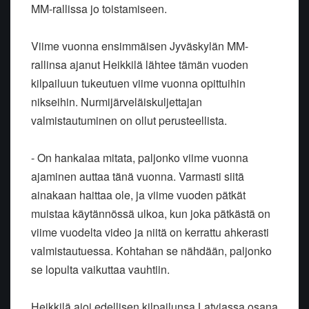
MM-rallissa jo toistamiseen.
Viime vuonna ensimmäisen Jyväskylän MM-
rallinsa ajanut Heikkilä lähtee tämän vuoden
kilpailuun tukeutuen viime vuonna opittuihin
nikseihin. Nurmijärveläiskuljettajan
valmistautuminen on ollut perusteellista.
- On hankalaa mitata, paljonko viime vuonna
ajaminen auttaa tänä vuonna. Varmasti siitä
ainakaan haittaa ole, ja viime vuoden pätkät
muistaa käytännössä ulkoa, kun joka pätkästä on
viime vuodelta video ja niitä on kerrattu ahkerasti
valmistautuessa. Kohtahan se nähdään, paljonko
se lopulta vaikuttaa vauhtiin.
Heikkilä ajoi edellisen kilpailunsa Latviassa osana