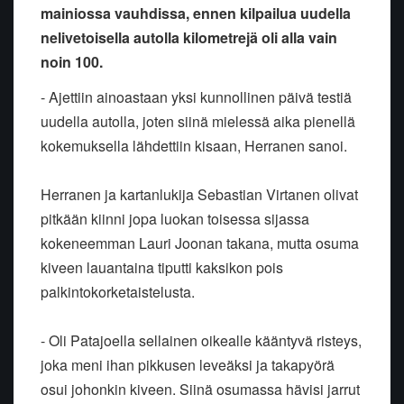
mainiossa vauhdissa, ennen kilpailua uudella
nelivetoisella autolla kilometrejä oli alla vain
noin 100.
- Ajettiin ainoastaan yksi kunnollinen päivä testiä
uudella autolla, joten siinä mielessä aika pienellä
kokemuksella lähdettiin kisaan, Herranen sanoi.
Herranen ja kartanlukija Sebastian Virtanen olivat
pitkään kiinni jopa luokan toisessa sijassa
kokeneemman Lauri Joonan takana, mutta osuma
kiveen lauantaina tiputti kaksikon pois
palkintokorketaistelusta.
- Oli Patajoella sellainen oikealle kääntyvä risteys,
joka meni ihan pikkusen leveäksi ja takapyörä
osui johonkin kiveen. Siinä osumassa hävisi jarrut