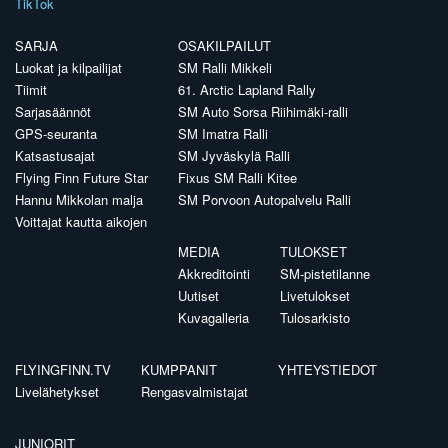
TikTok
SARJA
OSAKILPAILUT
Luokat ja kilpailijat
SM Ralli Mikkeli
Tiimit
61. Arctic Lapland Rally
Sarjasäännöt
SM Auto Sorsa Riihimäki-ralli
GPS-seuranta
SM Imatra Ralli
Katsastusajat
SM Jyväskylä Ralli
Flying Finn Future Star
Fixus SM Ralli Kitee
Hannu Mikkolan malja
SM Porvoon Autopalvelu Ralli
Voittajat kautta aikojen
MEDIA
TULOKSET
Akkreditointi
SM-pistetilanne
Uutiset
Livetulokset
Kuvagalleria
Tulosarkisto
FLYINGFINN.TV
KUMPPANIT
YHTEYSTIEDOT
Livelähetykset
Rengasvalmistajat
JUNIORIT