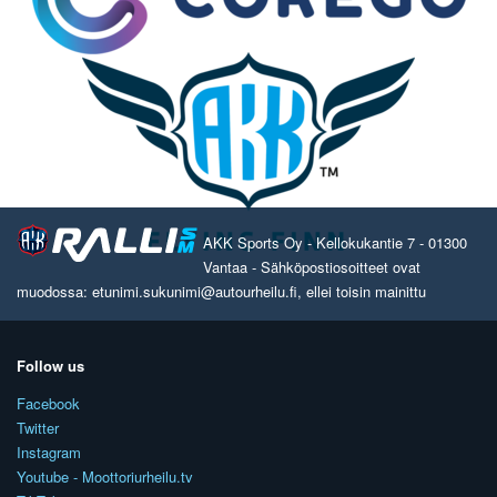
AKK Sports Oy - Kellokukantie 7 - 01300
Vantaa - Sähköpostiosoitteet ovat
muodossa: etunimi.sukunimi@autourheilu.fi, ellei toisin mainittu
Follow us
Facebook
Twitter
Instagram
Youtube - Moottoriurheilu.tv