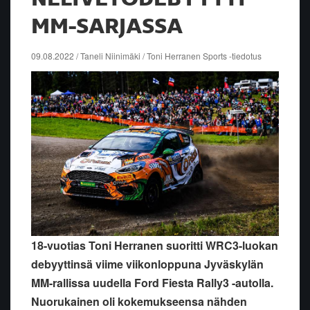
MM-SARJASSA
09.08.2022 / Taneli Niinimäki / Toni Herranen Sports -tiedotus
18-vuotias Toni Herranen suoritti WRC3-luokan
debyyttinsä viime viikonloppuna Jyväskylän
MM-rallissa uudella Ford Fiesta Rally3 -autolla.
Nuorukainen oli kokemukseensa nähden