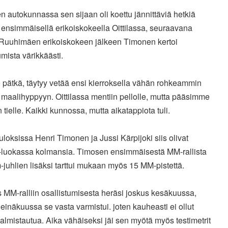
 autokunnassa sen sijaan oli koettu jännittäviä hetkiä
ensimmäisellä erikoiskokeella Oittilassa, seuraavana
 Ruuhimäen erikoiskokeen jälkeen Timonen kertoi
mista värikkäästi.
 pätkä, täytyy vetää ensi kierroksella vähän rohkeammin
maalihyppyyn. Oittilassa mentiin pellolle, mutta pääsimme
n tielle. Kaikki kunnossa, mutta aikatappiota tuli.
loksissa Henri Timonen ja Jussi Kärpijoki siis olivat
uokassa kolmansia. Timosen ensimmäisestä MM-rallista
juhlien lisäksi tarttui mukaan myös 15 MM-pistettä.
s MM-ralliin osallistumisesta heräsi joskus kesäkuussa,
einäkuussa se vasta varmistui. joten kauheasti ei ollut
almistautua. Aika vähäiseksi jäi sen myötä myös testimetrit