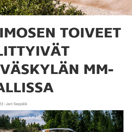
IMOSEN TOIVEET
LITTYIVÄT
YVÄSKYLÄN MM-
ALLISSA
22 / Jani Seppälä