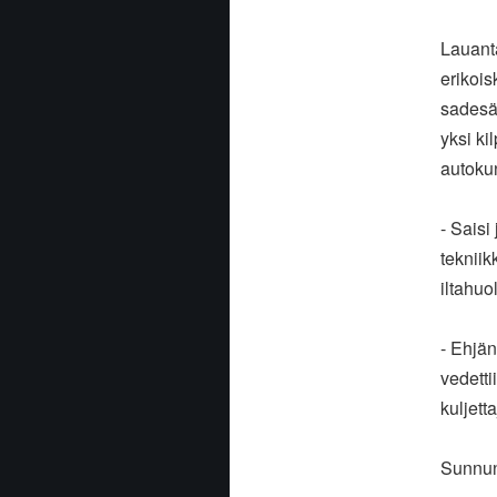
Lauanta
erikois
sadesää
yksi k
autoku
- Saisi
tekniik
iltahuo
- Ehjän
vedetti
kuljetta
Sunnunt