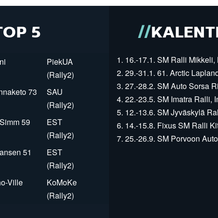
TOP 5
KALENT
1. 16.-17.1. SM Ralli Mikkeli, 
ni
PiekUA
2. 29.-31.1. 61. Arctic Laplan
(Rally2)
3. 27.-28.2. SM Auto Sorsa Rii
innaketo 73
SAU
4. 22.-23.5. SM Imatra Ralli, I
(Rally2)
5. 12.-13.6. SM Jyväskylä Rall
r Simm 59
EST
6. 14.-15.8. Fixus SM Ralli Kit
(Rally2)
7. 25.-26.9. SM Porvoon Autop
Jansen 51
EST
(Rally2)
o-Ville
KoMoKe
(Rally2)