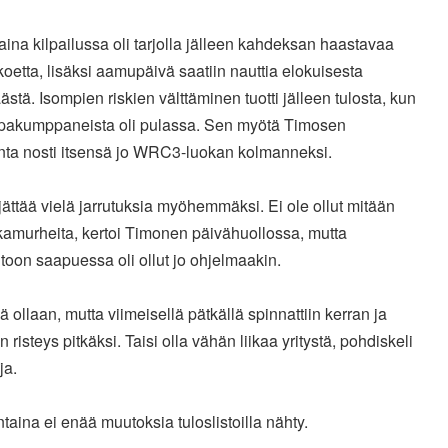
ina kilpailussa oli tarjolla jälleen kahdeksan haastavaa
koetta, lisäksi aamupäivä saatiin nauttia elokuisesta
stä. Isompien riskien välttäminen tuotti jälleen tulosta, kun
ilpakumppaneista oli pulassa. Sen myötä Timosen
nta nosti itsensä jo WRC3-luokan kolmanneksi.
 jättää vielä jarrutuksia myöhemmäksi. Ei ole ollut mitään
kamurheita, kertoi Timonen päivähuollossa, mutta
ltoon saapuessa oli ollut jo ohjelmaakin.
ä ollaan, mutta viimeisellä pätkällä spinnattiin kerran ja
in risteys pitkäksi. Taisi olla vähän liikaa yritystä, pohdiskeli
ja.
aina ei enää muutoksia tuloslistoilla nähty.