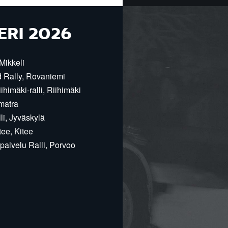
ERI 2026
Mikkeli
d Rally, Rovaniemi
himäki-ralli, Riihimäki
matra
i, Jyväskylä
ee, Kitee
alvelu Ralli, Porvoo