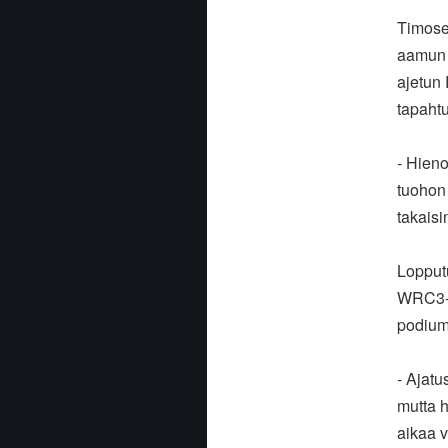
Timosen
aamun 
ajetun
tapahtu
- Hieno
tuohon 
takaisi
Lopputu
WRC3-l
podium-
- Ajatu
mutta h
aikaa v