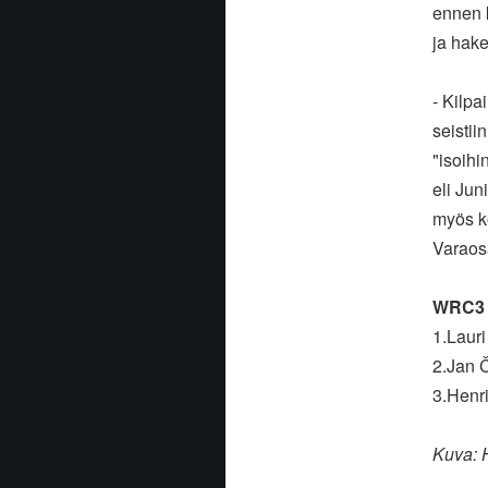
ennen k
ja hake
- Kilpa
seistii
"isoihi
eli Jun
myös ko
Varaos
WRC3
1.Laur
2.Jan 
3.Henri
Kuva: 