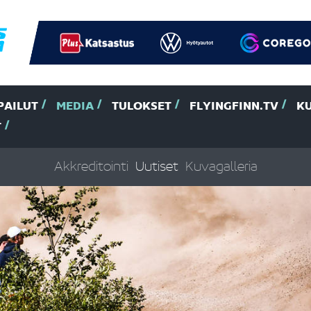
PAILUT
MEDIA
TULOKSET
FLYINGFINN.TV
K
T
Akkreditointi
Uutiset
Kuvagalleria