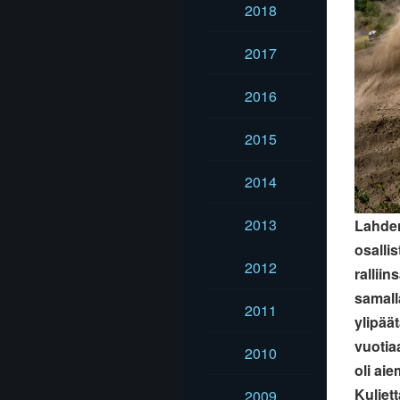
2018
2017
2016
2015
2014
2013
Lahden
osalli
2012
ralliin
samall
2011
ylipäät
vuotia
2010
oli ai
Kuljet
2009