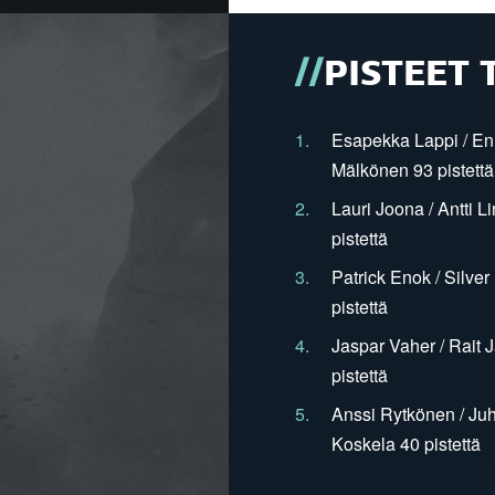
PISTEET 
1.
Esapekka Lappi / En
Mälkönen 93 pistettä
2.
Lauri Joona / Antti L
pistettä
3.
Patrick Enok / Silve
pistettä
4.
Jaspar Vaher / Rait 
pistettä
5.
Anssi Rytkönen / Juh
Koskela 40 pistettä