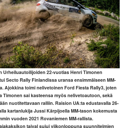
 Urheiluautoilijoiden 22-vuotias Henri Timonen
stui Secto Rally Finlandissa uransa ensimmäiseen MM-
sa. Ajokkina toimi nelivetoinen Ford Fiesta Rally3, joten
a Timonen sai kasteensa myös nelivetoautoon, sekä
ään nuotitettavaan ralliin. Raision UA:ta edustavalla 26-
alla kartanlukija Jussi Kärpijoella MM-tason kokemusta
emmin vuoden 2021 Rovaniemen MM-rallista.
tajakaksikon taival sujui viikonloppuna suunnitelmien