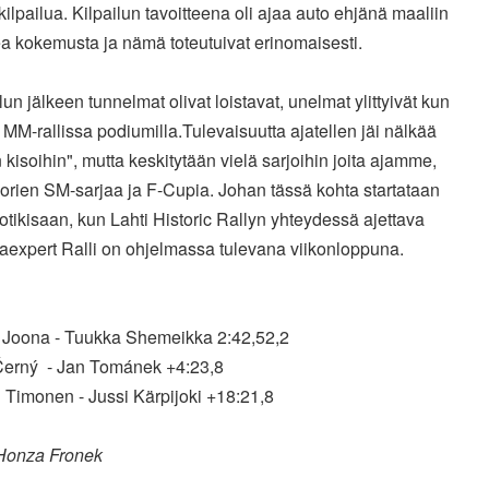
ilpailua. Kilpailun tavoitteena oli ajaa auto ehjänä maaliin
a kokemusta ja nämä toteutuivat erinomaisesti.
ilun jälkeen tunnelmat olivat loistavat, unelmat ylittyivät kun
n MM-rallissa podiumilla.Tulevaisuutta ajatellen jäi nälkää
n kisoihin", mutta keskitytään vielä sarjoihin joita ajamme,
iorien SM-sarjaa ja F-Cupia. Johan tässä kohta startataan
tikisaan, kun Lahti Historic Rallyn yhteydessä ajettava
aexpert Ralli on ohjelmassa tulevana viikonloppuna.
i Joona - Tuukka Shemeikka 2:42,52,2
Černý - Jan Tománek +4:23,8
 Timonen - Jussi Kärpijoki +18:21,8
Honza Fronek