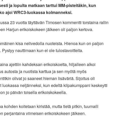
esti ja lopulta matkaan tarttui MM-pisteitäkin, kun
ko ajoi WRC3-luokassa kolmanneksi.
ssa 23 vuotta täyttävän Timosen kommentti torstaina rallin
n Harjun erikoiskokeen jälkeen oli paljon kertova.
mäinen kisa nelivedolla nuoteista. Hienoa kun on paljon
. Pystyy nauttimaan kun ei ole tulostavoitteita.
aina ajettiin kahdeksan erikoiskoetta, hiljalleen alkoi
 autosta ja nuotista karttua ja sen myötä myös
itkin olivat jo saaneet hieman lisäväriä. Sijoitus oli
 luokassa neljänneksi, kun edeltä kilpakumppani keskeytti
on jo päivän toisella erikoiskokeella.
a kohden koitetaan kiristää, mutta tietä pitkin, tuumaili
n perjantaina viimeisen erikoiskokeen jälkeen.