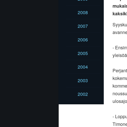
mukais
2008
kaksik
Syyskuu
2007
avannee
2006
- Ensim
2005
yleisöä
2004
Perjant
kokemus
2003
komment
noussut
2002
ulosajo
- Loppu
Timone