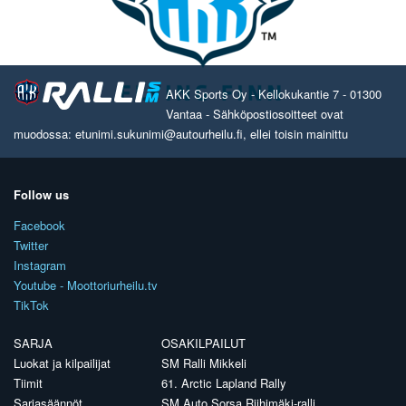
AKK Sports Oy - Kellokukantie 7 - 01300
Vantaa - Sähköpostiosoitteet ovat
muodossa: etunimi.sukunimi@autourheilu.fi, ellei toisin mainittu
Follow us
Facebook
Twitter
Instagram
Youtube - Moottoriurheilu.tv
TikTok
SARJA
OSAKILPAILUT
Luokat ja kilpailijat
SM Ralli Mikkeli
Tiimit
61. Arctic Lapland Rally
Sarjasäännöt
SM Auto Sorsa Riihimäki-ralli