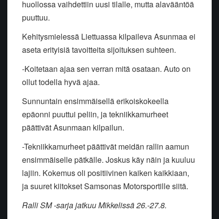
huollossa vaihdettiin uusi tilalle, mutta alavääntöä
puuttuu.
Kehitysmielessä Liettuassa kilpaileva Asunmaa ei
aseta erityisiä tavoitteita sijoituksen suhteen.
-Koitetaan ajaa sen verran mitä osataan. Auto on
ollut todella hyvä ajaa.
Sunnuntain ensimmäisellä erikoiskokeella
epäonni puuttui peliin, ja tekniikkamurheet
päättivät Asunmaan kilpailun.
-Tekniikkamurheet päättivät meidän rallin aamun
ensimmäiselle pätkälle. Joskus käy näin ja kuuluu
lajiin. Kokemus oli positiivinen kaiken kaikkiaan,
ja suuret kiitokset Samsonas Motorsportille siitä.
Ralli SM -sarja jatkuu Mikkelissä 26.-27.8.