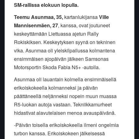
SM-rallissa elokuun lopulla.
Teemu Asunmaa, 35,
kartanlukijansa
Ville
Mannisenmäen, 27
, kanssa, ovat joutuneet
keskeyttämään Liettuassa ajetun Rally
Rokiskiksen. Keskeytyksen syynä on tekninen
vika. Asunmaa oli yleiskilpailussa kolmantena
ensimmäisen ajopäivän jälkeen Samsonas
Motorsportin Skoda Fabia N5+ -autolla.
Asunmaa oli lauantain kolmella ensimmäisellä
erikoiskokeella kolmanneksi ja päivän
päättäneellä neljänneksi nopein muun muassa
R5-luokan autoja vastaan. Tekniikkamurheet
hidastivat alavutelaisen menoa avauspäivänä.
-Päivän toisella erikoiskokeella ilmeni ongelmia
turbon kanssa. Erikoiskokeen jälkeisessä