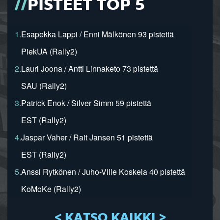
PISTEET TOP 5
1.
Esapekka Lappi / Enni Mälkönen 93 pistettä
PiekUA (Rally2)
2.
Lauri Joona / Antti Linnaketo 73 pistettä
SAU (Rally2)
3.
Patrick Enok / Silver Simm 59 pistettä
EST (Rally2)
4.
Jaspar Vaher / Rait Jansen 51 pistettä
EST (Rally2)
5.
Anssi Rytkönen / Juho-Ville Koskela 40 pistettä
KoMoKe (Rally2)
< KATSO KAIKKI >