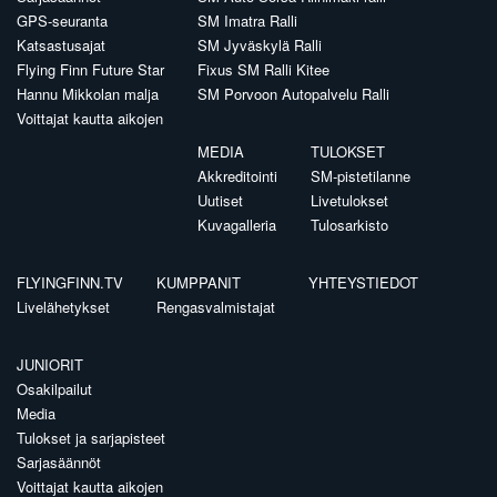
GPS-seuranta
SM Imatra Ralli
Katsastusajat
SM Jyväskylä Ralli
Flying Finn Future Star
Fixus SM Ralli Kitee
Hannu Mikkolan malja
SM Porvoon Autopalvelu Ralli
Voittajat kautta aikojen
MEDIA
TULOKSET
Akkreditointi
SM-pistetilanne
Uutiset
Livetulokset
Kuvagalleria
Tulosarkisto
FLYINGFINN.TV
KUMPPANIT
YHTEYSTIEDOT
Livelähetykset
Rengasvalmistajat
JUNIORIT
Osakilpailut
Media
Tulokset ja sarjapisteet
Sarjasäännöt
Voittajat kautta aikojen