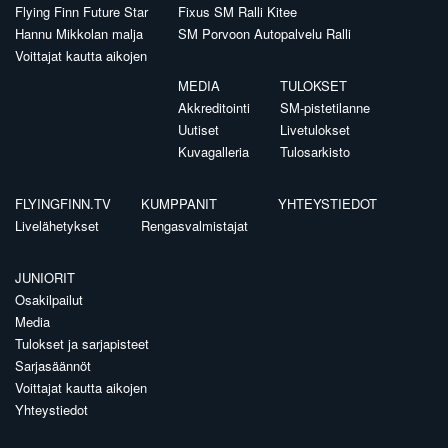
Flying Finn Future Star
Fixus SM Ralli Kitee
Hannu Mikkolan malja
SM Porvoon Autopalvelu Ralli
Voittajat kautta aikojen
MEDIA
TULOKSET
Akkreditointi
SM-pistetilanne
Uutiset
Livetulokset
Kuvagalleria
Tulosarkisto
FLYINGFINN.TV
KUMPPANIT
YHTEYSTIEDOT
Livelähetykset
Rengasvalmistajat
JUNIORIT
Osakilpailut
Media
Tulokset ja sarjapisteet
Sarjasäännöt
Voittajat kautta aikojen
Yhteystiedot