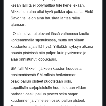
kesän jäljiltä ei
pölyhaittaa tule kenellekään.
Mikkeli on aina ollut hyvä paikka ajaa
rallia. Etelä-
Savon teille on aina hauskaa lähteä rallia
ajamaan.
- Olisin toivonut olevani tässä vaiheessa kautta
korkeammalla
sijoituksissa, mutta nyt ollaan
kuudentena ja sillä hyvä. Yritetään
syksyn aikana
nousta pisteissä niin paljon kuin pystymme ja
ajaa
onnistunut loppukausi.
SM-ralli Mikkelin jälkeen kauden kuudesta
ensimmäisestä SM-rallista
heikoimman
osakilpailun pisteet pudotetaan pois.
Lopullisiin
sarjapisteisiin huomioidaan viiden
parhaan osakilpailun pisteet sekä
sarjan
kuudennen ja viimeisen osakilpailun pisteet.