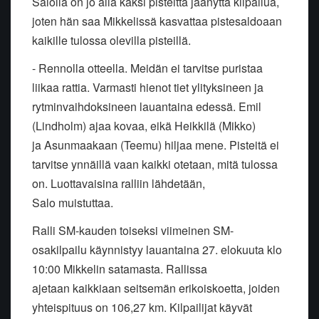
Salolla on jo alla
kaksi pisteittä jäänyttä kilpailua,
joten hän saa Mikkelissä kasvattaa
pistesaldoaan
kaikille tulossa olevilla pisteillä.
- Rennolla otteella. Meidän ei tarvitse puristaa
liikaa rattia.
Varmasti hienot tiet ylityksineen ja
rytminvaihdoksineen lauantaina
edessä. Emil
(Lindholm) ajaa kovaa, eikä Heikkilä (Mikko)
ja
Asunmaakaan (Teemu) hiljaa mene. Pisteitä ei
tarvitse ynnäillä vaan
kaikki otetaan, mitä tulossa
on. Luottavaisina ralliin lähdetään,
Salo
muistuttaa.
Ralli SM-kauden toiseksi viimeinen SM-
osakilpailu käynnistyy
lauantaina 27. elokuuta klo
10:00 Mikkelin satamasta. Rallissa
ajetaan
kaikkiaan seitsemän erikoiskoetta, joiden
yhteispituus on 106,27 km.
Kilpailijat käyvät