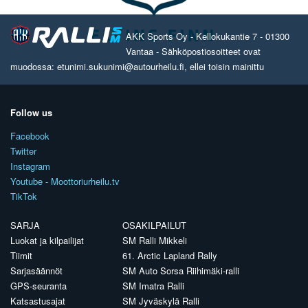
AKK Sports Oy - Kellokukantie 7 - 01300
Vantaa - Sähköpostiosoitteet ovat
muodossa: etunimi.sukunimi@autourheilu.fi, ellei toisin mainittu
Follow us
Facebook
Twitter
Instagram
Youtube - Moottoriurheilu.tv
TikTok
SARJA
OSAKILPAILUT
Luokat ja kilpailijat
SM Ralli Mikkeli
Tiimit
61. Arctic Lapland Rally
Sarjasäännöt
SM Auto Sorsa Riihimäki-ralli
GPS-seuranta
SM Imatra Ralli
Katsastusajat
SM Jyväskylä Ralli