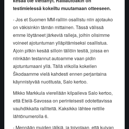
kesää ole viettänyt. Ralliautoakin
on
testimielessä kokeiltu muutamaan otteeseen.
- Jos et Suomen MM-ralliin osallistu niin ajotauko
on väkisinkin tämän
mittainen. Tässä välissä
emme löytäneet järkeviä ralleja, joihin
olisimme
voineet ajotuntuman ylläpitämiseksi osallistua.
Ajoin pitkin
kesää silloin tällöin testiä, joissa en
niinkään testannut autoamme
vaan pidin
ajotuntumaani yllä. Tällä viikolla kokeilen
Škodaamme vielä
kahdesti ennen perjantaina
käynnistyvää nuotitusta, Salo kertoo.
Mikko Markkula vierellään kilpaileva Salo kertoo,
että Etelä-Savossa
on perinteisesti odotettavissa
vauhdikkaita ralliteitä. Kaksikko
lähtee reitille
lähtönumerolla 6.
- Mennään muiden jälkiä, ja toivotaan, että kuivan