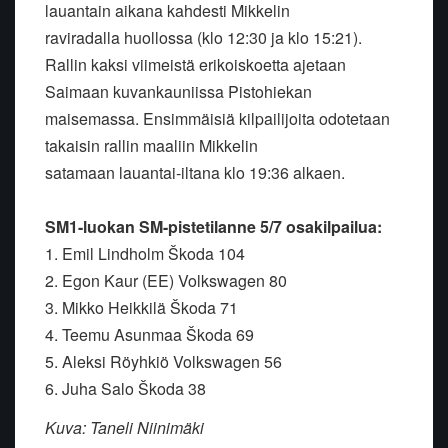
lauantain aikana kahdesti Mikkelin
raviradalla
huollossa (klo 12:30 ja klo 15:21).
Rallin kaksi viimeistä
erikoiskoetta ajetaan
Saimaan kuvankauniissa Pistohiekan
maisemassa.
Ensimmäisiä kilpailijoita odotetaan
takaisin rallin maaliin Mikkelin
satamaan lauantai-iltana klo 19:36 alkaen.
SM1-luokan SM-pistetilanne 5/7 osakilpailua:
1. Emil Lindholm Škoda 104
2. Egon Kaur (EE) Volkswagen 80
3. Mikko Heikkilä Škoda 71
4. Teemu Asunmaa Škoda 69
5. Aleksi Röyhkiö Volkswagen 56
6. Juha Salo Škoda 38
Kuva: Taneli Niinimäki