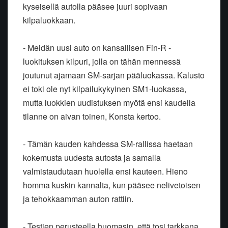
kyseisellä autolla pääsee juuri sopivaan
kilpaluokkaan.
- Meidän uusi auto on kansallisen Fin-R -
luokituksen kilpuri, jolla on tähän mennessä
joutunut ajamaan SM-sarjan pääluokassa. Kalusto
ei toki ole nyt kilpailukykyinen SM1-luokassa,
mutta luokkien uudistuksen myötä ensi kaudella
tilanne on aivan toinen, Konsta kertoo.
- Tämän kauden kahdessa SM-rallissa haetaan
kokemusta uudesta autosta ja samalla
valmistaudutaan huolella ensi kauteen. Hieno
homma kuskin kannalta, kun pääsee nelivetoisen
ja tehokkaamman auton rattiin.
- Testien perusteella huomasin, että tosi tarkkana