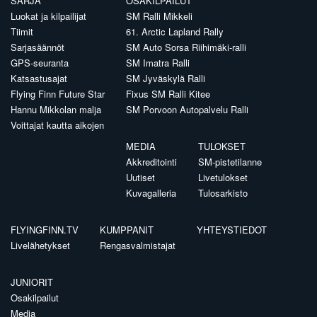
SARJA
OSAKILPAILUT
Luokat ja kilpailijat
SM Ralli Mikkeli
Tiimit
61. Arctic Lapland Rally
Sarjasäännöt
SM Auto Sorsa Riihimäki-ralli
GPS-seuranta
SM Imatra Ralli
Katsastusajat
SM Jyväskylä Ralli
Flying Finn Future Star
Fixus SM Ralli Kitee
Hannu Mikkolan malja
SM Porvoon Autopalvelu Ralli
Voittajat kautta aikojen
MEDIA
TULOKSET
Akkreditointi
SM-pistetilanne
Uutiset
Livetulokset
Kuvagalleria
Tulosarkisto
FLYINGFINN.TV
KUMPPANIT
YHTEYSTIEDOT
Livelähetykset
Rengasvalmistajat
JUNIORIT
Osakilpailut
Media