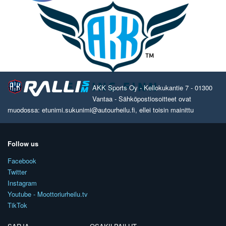
AKK Sports Oy - Kellokukantie 7 - 01300
Vantaa - Sähköpostiosoitteet ovat
muodossa: etunimi.sukunimi@autourheilu.fi, ellei toisin mainittu
Follow us
Facebook
Twitter
Instagram
Youtube - Moottoriurheilu.tv
TikTok