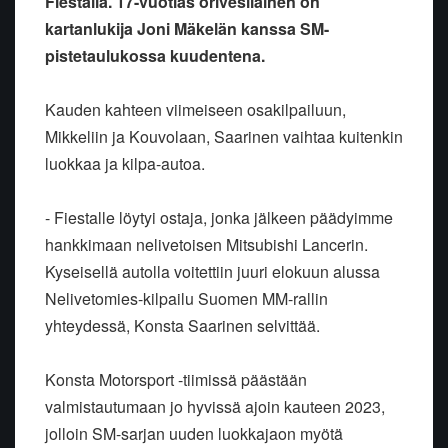
Fiestalla. 17-vuotias orivesiläinen on
kartanlukija Joni Mäkelän kanssa SM-
pistetaulukossa kuudentena.
Kauden kahteen viimeiseen osakilpailuun,
Mikkeliin ja Kouvolaan, Saarinen vaihtaa kuitenkin
luokkaa ja kilpa-autoa.
- Fiestalle löytyi ostaja, jonka jälkeen päädyimme
hankkimaan nelivetoisen Mitsubishi Lancerin.
Kyseisellä autolla voitettiin juuri elokuun alussa
Nelivetomies-kilpailu Suomen MM-rallin
yhteydessä, Konsta Saarinen selvittää.
Konsta Motorsport -tiimissä päästään
valmistautumaan jo hyvissä ajoin kauteen 2023,
jolloin SM-sarjan uuden luokkajaon myötä