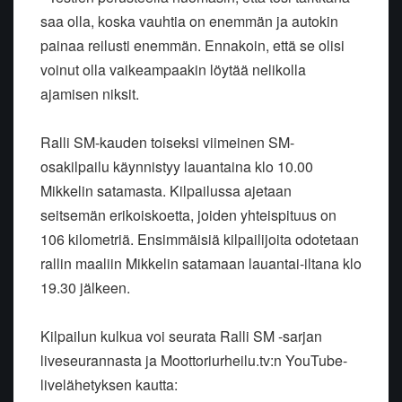
saa olla, koska vauhtia on enemmän ja autokin
painaa reilusti enemmän. Ennakoin, että se olisi
voinut olla vaikeampaakin löytää nelikolla
ajamisen niksit.
Ralli SM-kauden toiseksi viimeinen SM-
osakilpailu käynnistyy lauantaina klo 10.00
Mikkelin satamasta. Kilpailussa ajetaan
seitsemän erikoiskoetta, joiden yhteispituus on
106 kilometriä. Ensimmäisiä kilpailijoita odotetaan
rallin maaliin Mikkelin satamaan lauantai-iltana klo
19.30 jälkeen.
Kilpailun kulkua voi seurata Ralli SM -sarjan
liveseurannasta ja Moottoriurheilu.tv:n YouTube-
livelähetyksen kautta: