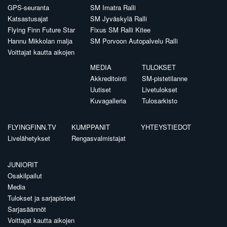
GPS-seuranta
SM Imatra Ralli
Katsastusajat
SM Jyväskylä Ralli
Flying Finn Future Star
Fixus SM Ralli Kitee
Hannu Mikkolan malja
SM Porvoon Autopalvelu Ralli
Voittajat kautta aikojen
MEDIA
TULOKSET
Akkreditointi
SM-pistetilanne
Uutiset
Livetulokset
Kuvagalleria
Tulosarkisto
FLYINGFINN.TV
KUMPPANIT
YHTEYSTIEDOT
Livelähetykset
Rengasvalmistajat
JUNIORIT
Osakilpailut
Media
Tulokset ja sarjapisteet
Sarjasäännöt
Voittajat kautta aikojen