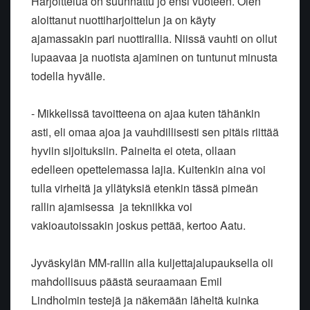
Harjoittelua on suunnattu jo ensi vuoteen. Olen
aloittanut nuottiharjoittelun ja on käyty
ajamassakin pari nuottirallia. Niissä vauhti on ollut
lupaavaa ja nuotista ajaminen on tuntunut minusta
todella hyvälle.
- Mikkelissä tavoitteena on ajaa kuten tähänkin
asti, eli omaa ajoa ja vauhdillisesti sen pitäis riittää
hyviin sijoituksiin. Paineita ei oteta, ollaan
edelleen opettelemassa lajia. Kuitenkin aina voi
tulla virheitä ja yllätyksiä etenkin tässä pimeän
rallin ajamisessa ja tekniikka voi
vakioautoissakin joskus pettää, kertoo Aatu.
Jyväskylän MM-rallin alla kuljettajalupauksella oli
mahdollisuus päästä seuraamaan Emil
Lindholmin testejä ja näkemään läheltä kuinka