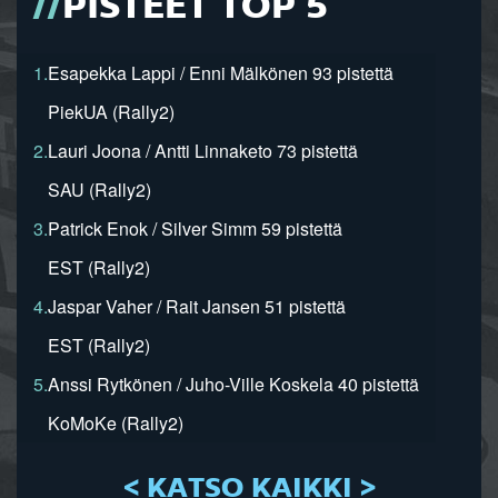
PISTEET TOP 5
1.
Esapekka Lappi / Enni Mälkönen 93 pistettä
PiekUA (Rally2)
2.
Lauri Joona / Antti Linnaketo 73 pistettä
SAU (Rally2)
3.
Patrick Enok / Silver Simm 59 pistettä
EST (Rally2)
4.
Jaspar Vaher / Rait Jansen 51 pistettä
EST (Rally2)
5.
Anssi Rytkönen / Juho-Ville Koskela 40 pistettä
KoMoKe (Rally2)
< KATSO KAIKKI >