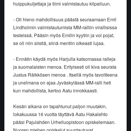
huippukuljettaja ja tiimi valmistautuu kilpailuun.
- Oli hieno mahdollisuus päästä seuraamaan Emil
Lindholmin valmistautumista MM-ralliin virallisissa
testeissä. Pääsin myös Emilin kyytiin ja voi pojat,
se oli niin siistiä, siinä mentiin oikeasti lujaa.
- Ennätin käydä myös Harjulla katsomassa ralleja
ja suomalaisten menoa. Erityisesti oli kiva seurata
Justus Räikkösen menoa . Itsellä myös tavoitteena
ja unelmana on ajaa Jyväskylässä MM-ralli heti
kun mahdollista, kertoo Aatu innokkaasti.
Kesän aikana on tapahtunut paljon muutakin,
lokakuussa 16 vuotta täyttävä Aatu Hakalehto
pääsi Pajulahden Urheiluopistoon opiskelemaan.
Nuoren miehen opiskelut suuntautuvat