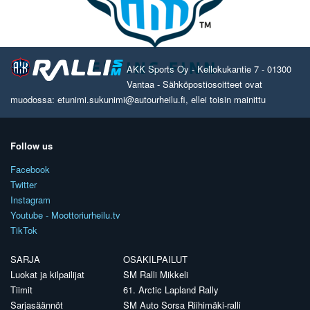
AKK Sports Oy - Kellokukantie 7 - 01300
Vantaa - Sähköpostiosoitteet ovat
muodossa: etunimi.sukunimi@autourheilu.fi, ellei toisin mainittu
Follow us
Facebook
Twitter
Instagram
Youtube - Moottoriurheilu.tv
TikTok
SARJA
OSAKILPAILUT
Luokat ja kilpailijat
SM Ralli Mikkeli
Tiimit
61. Arctic Lapland Rally
Sarjasäännöt
SM Auto Sorsa Riihimäki-ralli