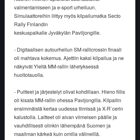
valmentamiseen ja e-sport urheiluun.
Simulaattoreihin liittyy myös kilpailumatka Secto
Rally Finlandin
keskuspaikalle Jyväkylän Paviljongille.
- Digitaalisen autourheilun SM-rallicrossin finaali
oli mahtava kokemus. Ajettiin kaksi kilpailua ja ne
näkyivät Yleltä MM-rallin lähetyksessä
huoltotauolla.
- Puitteet ja järjestelyt olivat kohdillaan. Hieno fiilis
oli kisata MM-rallin ohessa Pavijongilla. Kilpailin
ensimmäistä kertaa uudessa tiimissä ja X-R`cerin
kalustolla. Laitteet oli aivan viimeisen päälle ja
vauhdillisesti olinkin lähempänä Suomen ja
maailman kärkeä kuin omilla välineillä.