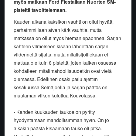
myös matkaan Ford Fiestallaan Nuorten SM-
pisteitä tavoittelemaan.
Kauden aikana kaksikon vauhti on ollut hyvää,
parhaimmillaan aivan kärkivauhtia, mutta
matkassa on ollut myös hieman epäonnea. Sarjan
kahteen viimeiseen kisaan lähdetään sarjan
viidenneltä sijalta, mutta mitalisijoillekaan ei
matkaa ole kuin 8 pistettä, joten kaiken osuessa
kohdalleen mitalimahdollisuudetkin ovat vielä
olemassa. Edellinen osakilpailu ajettiin
kesäkuussa Seinäjoella ja sarjan päätös on
muutaman viikon kuluttua Kouvolassa.
- Kahden kuukauden taukoa on pyritty
hyödyntämään mahdollisimman hyvin. On jo
aikakin päästä kisaamaan tauko oli pitkä.