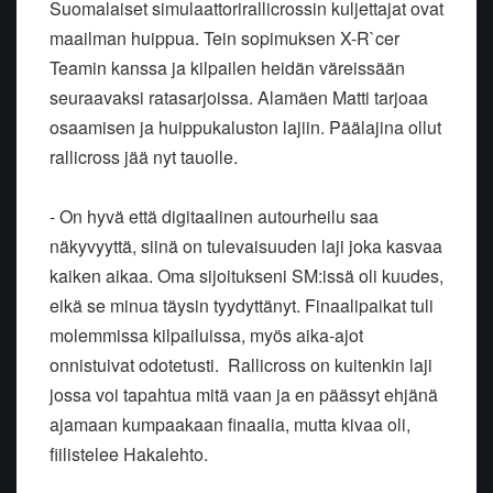
Suomalaiset simulaattorirallicrossin kuljettajat ovat
maailman huippua. Tein sopimuksen X-R`cer
Teamin kanssa ja kilpailen heidän väreissään
seuraavaksi ratasarjoissa. Alamäen Matti tarjoaa
osaamisen ja huippukaluston lajiin. Päälajina ollut
rallicross jää nyt tauolle.
- On hyvä että digitaalinen autourheilu saa
näkyvyyttä, siinä on tulevaisuuden laji joka kasvaa
kaiken aikaa. Oma sijoitukseni SM:issä oli kuudes,
eikä se minua täysin tyydyttänyt. Finaalipaikat tuli
molemmissa kilpailuissa, myös aika-ajot
onnistuivat odotetusti. Rallicross on kuitenkin laji
jossa voi tapahtua mitä vaan ja en päässyt ehjänä
ajamaan kumpaakaan finaalia, mutta kivaa oli,
fiilistelee Hakalehto.