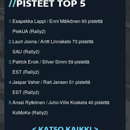
PISTEET TOP 5
1.
Esapekka Lappi / Enni Mälkönen 93 pistettä
PiekUA (Rally2)
2.
Lauri Joona / Antti Linnaketo 73 pistettä
SAU (Rally2)
3.
Patrick Enok / Silver Simm 59 pistettä
EST (Rally2)
4.
Jaspar Vaher / Rait Jansen 51 pistettä
EST (Rally2)
5.
Anssi Rytkönen / Juho-Ville Koskela 40 pistettä
KoMoKe (Rally2)
< KATSO KAIKKI >