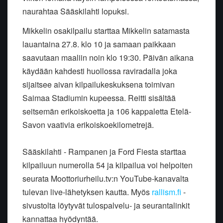
naurahtaa Sääskilahti lopuksi.
Mikkelin osakilpailu starttaa Mikkelin satamasta
lauantaina 27.8. klo 10 ja samaan paikkaan
saavutaan maaliin noin klo 19:30. Päivän aikana
käydään kahdesti huollossa raviradalla joka
sijaitsee aivan kilpailukeskuksena toimivan
Saimaa Stadiumin kupeessa. Reitti sisältää
seitsemän erikoiskoetta ja 106 kappaletta Etelä-
Savon vaativia erikoiskoekilometrejä.
Sääskilahti - Rampanen ja Ford Fiesta starttaa
kilpailuun numerolla 54 ja kilpailua voi helpoiten
seurata Moottoriurheilu.tv:n YouTube-kanavalta
tulevan live-lähetyksen kautta. Myös
rallism.fi
-
sivustolta löytyvät tulospalvelu- ja seurantalinkit
kannattaa hyödyntää.