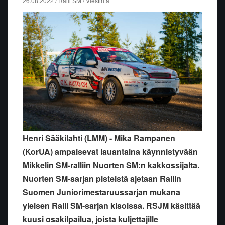
26.08.2022 / Ralli SM / Viestintä
Henri Sääkilahti (LMM) - Mika Rampanen
(KorUA) ampaisevat lauantaina käynnistyvään
Mikkelin SM-ralliin Nuorten SM:n kakkossijalta.
Nuorten SM-sarjan pisteistä ajetaan Rallin
Suomen Juniorimestaruussarjan mukana
yleisen Ralli SM-sarjan kisoissa. RSJM käsittää
kuusi osakilpailua, joista kuljettajille