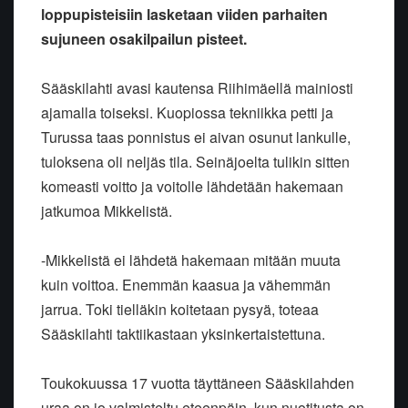
loppupisteisiin lasketaan viiden parhaiten
sujuneen osakilpailun pisteet.
Sääskilahti avasi kautensa Riihimäellä mainiosti
ajamalla toiseksi. Kuopiossa tekniikka petti ja
Turussa taas ponnistus ei aivan osunut lankulle,
tuloksena oli neljäs tila. Seinäjoelta tulikin sitten
komeasti voitto ja voitolle lähdetään hakemaan
jatkumoa Mikkelistä.
-Mikkelistä ei lähdetä hakemaan mitään muuta
kuin voittoa. Enemmän kaasua ja vähemmän
jarrua. Toki tielläkin koitetaan pysyä, toteaa
Sääskilahti taktiikastaan yksinkertaistettuna.
Toukokuussa 17 vuotta täyttäneen Sääskilahden
uraa on jo valmisteltu eteenpäin, kun nuotitusta on