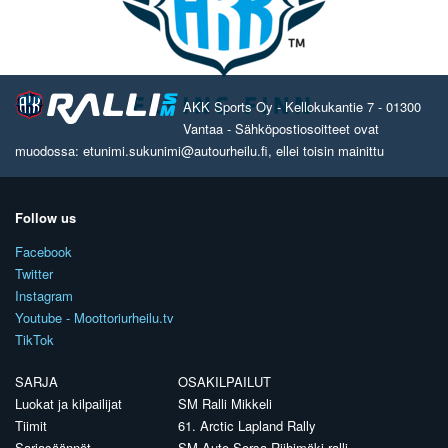
AKK Sports Oy - Kellokukantie 7 - 01300
Vantaa - Sähköpostiosoitteet ovat
muodossa: etunimi.sukunimi@autourheilu.fi, ellei toisin mainittu
Follow us
Facebook
Twitter
Instagram
Youtube - Moottoriurheilu.tv
TikTok
SARJA
OSAKILPAILUT
Luokat ja kilpailijat
SM Ralli Mikkeli
Tiimit
61. Arctic Lapland Rally
Sarjasäännöt
SM Auto Sorsa Riihimäki-ralli