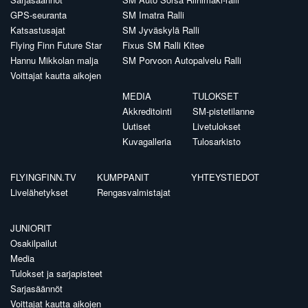
GPS-seuranta
SM Imatra Ralli
Katsastusajat
SM Jyväskylä Ralli
Flying Finn Future Star
Fixus SM Ralli Kitee
Hannu Mikkolan malja
SM Porvoon Autopalvelu Ralli
Voittajat kautta aikojen
MEDIA
TULOKSET
Akkreditointi
SM-pistetilanne
Uutiset
Livetulokset
Kuvagalleria
Tulosarkisto
FLYINGFINN.TV
KUMPPANIT
YHTEYSTIEDOT
Livelähetykset
Rengasvalmistajat
JUNIORIT
Osakilpailut
Media
Tulokset ja sarjapisteet
Sarjasäännöt
Voittajat kautta aikojen