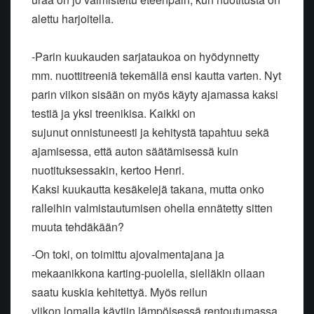
alettu harjoitella.
-Parin kuukauden sarjataukoa on hyödynnetty
mm. nuottitreeniä tekemällä ensi kautta varten. Nyt
parin viikon sisään on myös käyty ajamassa kaksi
testiä ja yksi treenikisa. Kaikki on
sujunut onnistuneesti ja kehitystä tapahtuu sekä
ajamisessa, että auton säätämisessä kuin
nuotituksessakin, kertoo Henri.
Kaksi kuukautta kesäkelejä takana, mutta onko
ralleihin valmistautumisen ohella ennätetty sitten
muuta tehdäkään?
-On toki, on toimittu ajovalmentajana ja
mekaanikkona karting-puolella, sielläkin ollaan
saatu kuskia kehitettyä. Myös reilun
viikon lomalla käytiin lämpöisessä rentoutumassa,