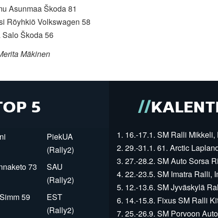
mu Asunmaa Škoda 81
ksi Röyhkiö Volkswagen 58
a Salo Škoda 56
Merita Mäkinen
TOP 5
KALENT
1. 16.-17.1. SM Ralli Mikkeli, 
ni
PiekUA
2. 29.-31.1. 61. Arctic Laplan
(Rally2)
3. 27.-28.2. SM Auto Sorsa Rii
innaketo 73
SAU
4. 22.-23.5. SM Imatra Ralli, I
(Rally2)
5. 12.-13.6. SM Jyväskylä Rall
r Simm 59
EST
6. 14.-15.8. Fixus SM Ralli Kit
(Rally2)
7. 25.-26.9. SM Porvoon Autop