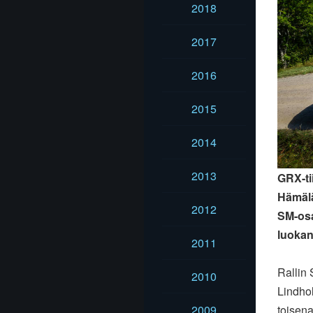
2018
2017
2016
2015
2014
2013
GRX-ti
Hämälä
2012
SM-osa
luokan
2011
Rallin 
2010
Lindho
toisena
2009