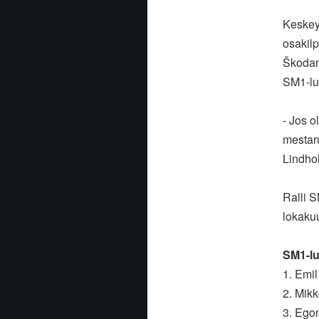
Keskey
osakilp
Škodan
SM1-lu
- Jos o
mestaru
Lindho
Ralli S
lokaku
SM1-lu
1. Emi
2. Mik
3. Ego