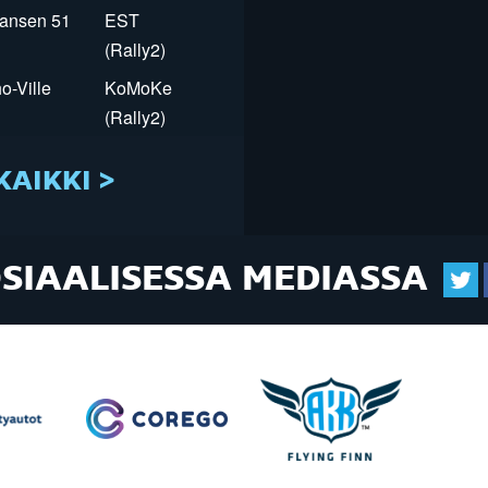
Jansen 51
EST
(Rally2)
o-Ville
KoMoKe
(Rally2)
KAIKKI >
OSIAALISESSA MEDIASSA