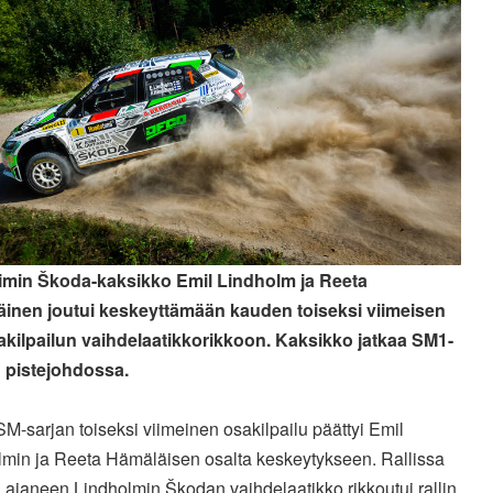
imin Škoda-kaksikko Emil Lindholm ja Reeta
inen joutui keskeyttämään kauden toiseksi viimeisen
kilpailun vaihdelaatikkorikkoon. Kaksikko jatkaa SM1-
 pistejohdossa.
SM-sarjan toiseksi viimeinen osakilpailu päättyi Emil
lmin ja Reeta Hämäläisen osalta keskeytykseen. Rallissa
 ajaneen Lindholmin Škodan vaihdelaatikko rikkoutui rallin