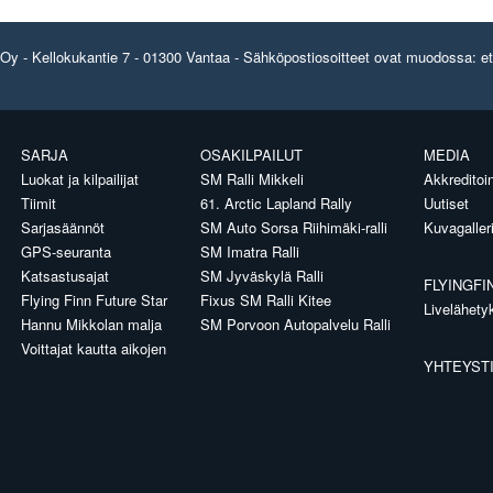
y - Kellokukantie 7 - 01300 Vantaa - Sähköpostiosoitteet ovat muodossa: etun
SARJA
OSAKILPAILUT
MEDIA
Luokat ja kilpailijat
SM Ralli Mikkeli
Akkreditoin
Tiimit
61. Arctic Lapland Rally
Uutiset
Sarjasäännöt
SM Auto Sorsa Riihimäki-ralli
Kuvagaller
GPS-seuranta
SM Imatra Ralli
Katsastusajat
SM Jyväskylä Ralli
FLYINGFI
Flying Finn Future Star
Fixus SM Ralli Kitee
Livelähety
Hannu Mikkolan malja
SM Porvoon Autopalvelu Ralli
Voittajat kautta aikojen
YHTEYST