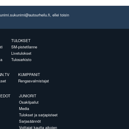
imi.sukunimi@autourheilu.fi, ellei toisin
TULOKSET
ti
SM-pistetilanne
Livetulokset
ia
Tulosarkisto
NN.TV
KUMPPANIT
kset
Rengasvalmistajat
IEDOT
JUNIORIT
Osakilpailut
Media
Tulokset ja sarjapisteet
Sarjasäännöt
Voittajat kautta aikojen