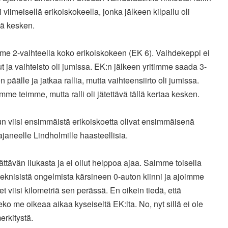
i viimeisellä erikoiskokeella, jonka jälkeen kilpailu oli
vä kesken.
me 2-vaihteella koko erikoiskokeen (EK 6). Vaihdekeppi ei
ut ja vaihteisto oli jumissa. EK:n jälkeen yritimme saada 3-
n päälle ja jatkaa rallia, mutta vaihteensiirto oli jumissa.
me teimme, mutta ralli oli jätettävä tällä kertaa kesken.
un viisi ensimmäistä erikoiskoetta olivat ensimmäisenä
ä ajaneelle Lindholmille haasteellisia.
llättävän liukasta ja ei ollut helppoa ajaa. Saimme toisella
teknisistä ongelmista kärsineen 0-auton kiinni ja ajoimme
et viisi kilometriä sen perässä. En oikein tiedä, että
o me oikeaa aikaa kyseiseltä EK:lta. No, nyt sillä ei ole
rkitystä.