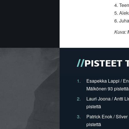
4. Tee
5. Ale
6. Juh
Kuva: 
PISTEET 
1.
Esapekka Lappi / En
Mälkönen 93 pistettä
2.
Lauri Joona / Antti L
pistettä
3.
Patrick Enok / Silve
pistettä