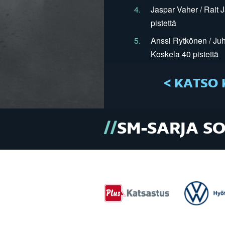
4.
Jaspar Vaher / Rait 
pistettä
5.
Anssi Rytkönen / Juh
Koskela 40 pistettä
< KATSO 
SM-SARJA S