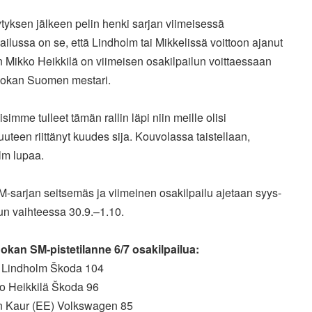
tyksen jälkeen pelin henki sarjan viimeisessä
ailussa on se, että Lindholm tai Mikkelissä voittoon ajanut
 Mikko Heikkilä on viimeisen osakilpailun voittaessaan
okan Suomen mestari.
lisimme tulleet tämän rallin läpi niin meille olisi
uteen riittänyt kuudes sija. Kouvolassa taistellaan,
lm lupaa.
M-sarjan seitsemäs ja viimeinen osakilpailu ajetaan syys-
un vaihteessa 30.9.–1.10.
okan SM-pistetilanne 6/7 osakilpailua:
l Lindholm Škoda 104
ko Heikkilä Škoda 96
n Kaur (EE) Volkswagen 85