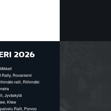
ERI 2026
Mikkeli
d Rally, Rovaniemi
himäki-ralli, Riihimäki
matra
i, Jyväskylä
ee, Kitee
alvelu Ralli, Porvoo