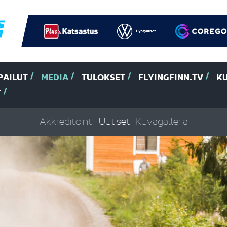
PAILUT
MEDIA
TULOKSET
FLYINGFINN.TV
K
T
Akkreditointi
Uutiset
Kuvagalleria