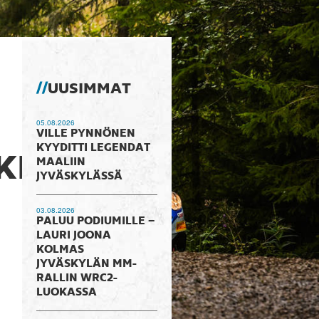
UUSIMMAT
05.08.2026
VILLE PYNNÖNEN
KYYDITTI LEGENDAT
IKKOON
MAALIIN
JYVÄSKYLÄSSÄ
03.08.2026
PALUU PODIUMILLE –
LAURI JOONA
KOLMAS
JYVÄSKYLÄN MM-
RALLIN WRC2-
LUOKASSA