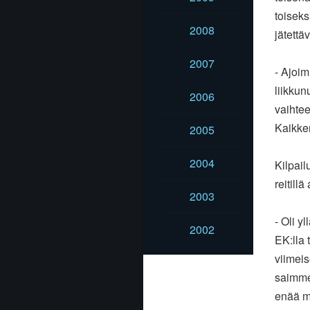
toiseks
2008
jätettä
2007
- Ajoim
liikkun
2006
vaihtee
Kaikkem
2005
2004
Kilpail
reitill
2003
- Oli y
2002
EK:lla 
viimeis
saimmek
enää me