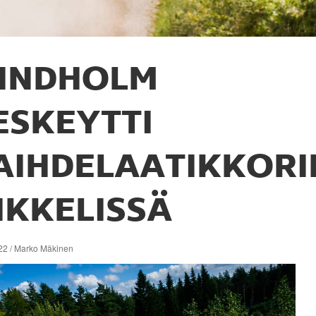
INDHOLM
ESKEYTTI
AIHDELAATIKKOR
IKKELISSÄ
22 / Marko Mäkinen