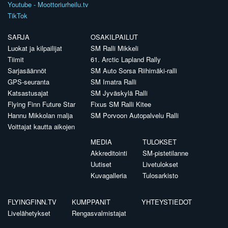
Youtube - Moottoriurheilu.tv
TikTok
SARJA
OSAKILPAILUT
Luokat ja kilpailijat
SM Ralli Mikkeli
Tiimit
61. Arctic Lapland Rally
Sarjasäännöt
SM Auto Sorsa Riihimäki-ralli
GPS-seuranta
SM Imatra Ralli
Katsastusajat
SM Jyväskylä Ralli
Flying Finn Future Star
Fixus SM Ralli Kitee
Hannu Mikkolan malja
SM Porvoon Autopalvelu Ralli
Voittajat kautta aikojen
MEDIA
TULOKSET
Akkreditointi
SM-pistetilanne
Uutiset
Livetulokset
Kuvagalleria
Tulosarkisto
FLYINGFINN.TV
KUMPPANIT
YHTEYSTIEDOT
Livelähetykset
Rengasvalmistajat