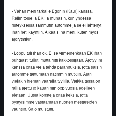
- Vähän meni tarkalle Egonin (Kaur) kanssa.
Rallin toisella EK:lla munasin, kun yhdessä
risteyksessä sammutin automme ja se ei lähtenyt
ihan heti käyntiin. Aikaa siinä meni, kuten myös
ajorytmikin.
- Loppu tuli ihan ok. Ei se viimeinenkään EK ihan
puhtaasti tullut, mutta riitti kakkossijaan. Ajotyylini
kanssa pitää vielä tehdä parannuksia, jotta saisin
automme taittumaan nätimmin mutkiin. Ajan
vieläkin hieman väärällä tyylillä. Vaikka tässä on
rallia ajettu jo kauan niin oppivuosia edelleen
eletään. Uusia konsteja pitää keksiä, jotta
pystyisimme vastaamaan nuorten mestareiden
vauhtiin, Salo muistutti.