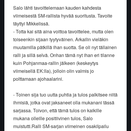
Salo lähti tavoittelemaan kauden kahdesta
viimeisestä SM-rallista hyvää suoritusta. Tavoite
täyttyi Mikkelissä.
- Totta kai sitä aina voittoa tavoittelee, mutta olen
toiseenkin sijaan tyytyväinen. Arkailin vieläkin
muutamilla pätkillä ihan suotta. Se oli nyt tällainen
ralli ja sillä selvä. Onhan tämä nyt ihan eri tilanne
kuin Pohjanmaa-rallin jälkeen (keskeytys
viimeisellä EK:lla), jolloin olin valmis jo
polttamaan ajohaalarini.
- Toinen sija tuo uutta puhtia ja tulos palkitsee niitä
ihmisiä, jotka ovat jaksaneet olla mukanani tässä
sarjassa. Toivon, että tämä tulos on kaikille
mukana olleille positiivinen tulos, Salo
muistutti.Ralli SM-sarjan viimeinen osakilpailu