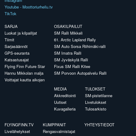
Instagram
Youtube - Moottoriurheilu.tv
TikTok
SARJA
OSAKILPAILUT
Luokat ja kilpailijat
SM Ralli Mikkeli
Tiimit
61. Arctic Lapland Rally
Sarjasäännöt
SM Auto Sorsa Riihimäki-ralli
GPS-seuranta
SM Imatra Ralli
Katsastusajat
SM Jyväskylä Ralli
Flying Finn Future Star
Fixus SM Ralli Kitee
Hannu Mikkolan malja
SM Porvoon Autopalvelu Ralli
Voittajat kautta aikojen
MEDIA
TULOKSET
Akkreditointi
SM-pistetilanne
Uutiset
Livetulokset
Kuvagalleria
Tulosarkisto
FLYINGFINN.TV
KUMPPANIT
YHTEYSTIEDOT
Livelähetykset
Rengasvalmistajat