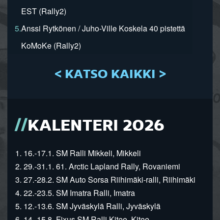
EST (Rally2)
5.
Anssi Rytkönen / Juho-Ville Koskela 40 pistettä
KoMoKe (Rally2)
< KATSO KAIKKI >
KALENTERI 2026
1. 16.-17.1. SM Ralli Mikkeli, Mikkeli
2. 29.-31.1. 61. Arctic Lapland Rally, Rovaniemi
3. 27.-28.2. SM Auto Sorsa Riihimäki-ralli, Riihimäki
4. 22.-23.5. SM Imatra Ralli, Imatra
5. 12.-13.6. SM Jyväskylä Ralli, Jyväskylä
6. 14.-15.8. Fixus SM Ralli Kitee, Kitee