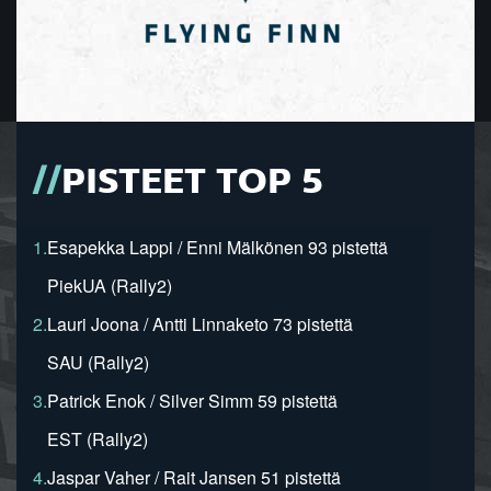
PISTEET TOP 5
1.
Esapekka Lappi / Enni Mälkönen 93 pistettä
PiekUA (Rally2)
2.
Lauri Joona / Antti Linnaketo 73 pistettä
SAU (Rally2)
3.
Patrick Enok / Silver Simm 59 pistettä
EST (Rally2)
4.
Jaspar Vaher / Rait Jansen 51 pistettä