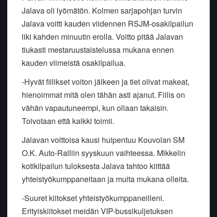
Jalava oli lyömätön. Kolmen sarjapohjan turvin
Jalava voitti kauden viidennen RSJM-osakilpailun
liki kahden minuutin erolla. Voitto pitää Jalavan
tiukasti mestaruustaistelussa mukana ennen
kauden viimeistä osakilpailua.
-
Hyvät fiilikset voiton jälkeen ja tiet olivat makeat,
hienoimmat mitä olen tähän asti ajanut. Fiilis on
vähän vapautuneempi, kun ollaan takaisin.
Toivotaan että kaikki toimii.
Jalavan voittoisa kausi huipentuu Kouvolan SM
O.K. Auto-Ralliin syyskuun vaihteessa. Mikkelin
kotikilpailun tuloksesta Jalava tahtoo kiittää
yhteistyökumppaneitaan ja muita mukana olleita.
-Suuret kiitokset yhteistyökumppaneilleni.
Erityiskiitokset meidän VIP-bussikuljetuksen