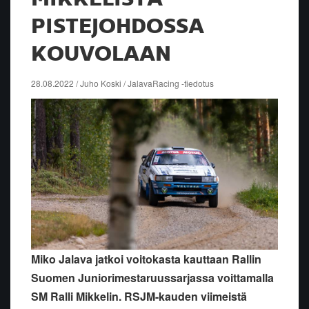
PISTEJOHDOSSA
KOUVOLAAN
28.08.2022 / Juho Koski / JalavaRacing -tiedotus
Miko Jalava jatkoi voitokasta kauttaan Rallin
Suomen Juniorimestaruussarjassa voittamalla
SM Ralli Mikkelin. RSJM-kauden viimeistä