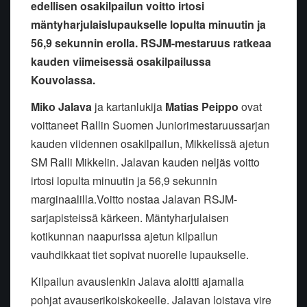
edellisen osakilpailun voitto irtosi
mäntyharjulaislupaukselle lopulta minuutin ja
56,9 sekunnin erolla. RSJM-mestaruus ratkeaa
kauden viimeisessä osakilpailussa
Kouvolassa.
Miko Jalava
ja kartanlukija
Matias Peippo
ovat
voittaneet Rallin Suomen Juniorimestaruussarjan
kauden viidennen osakilpailun, Mikkelissä ajetun
SM Ralli Mikkelin. Jalavan kauden neljäs voitto
irtosi lopulta minuutin ja 56,9 sekunnin
marginaalilla.
Voitto nostaa Jalavan RSJM-
sarjapisteissä kärkeen.
Mäntyharjulaisen
kotikunnan naapurissa ajetun kilpailun
vauhdikkaat tiet sopivat nuorelle lupaukselle.
Kilpailun avauslenkin Jalava aloitti ajamalla
pohjat avauserikoiskokeelle. Jalavan loistava vire