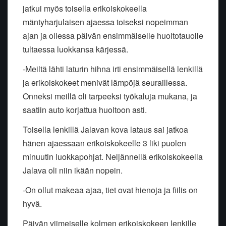
jatkui myös toisella erikoiskokeella
mäntyharjulaisen ajaessa toiseksi nopeimman
ajan ja ollessa päivän ensimmäiselle huoltotauolle
tultaessa luokkansa kärjessä.
-
Meiltä lähti laturin hihna irti ensimmäisellä lenkillä
ja erikoiskokeet menivät lämpöjä seuraillessa.
Onneksi meillä oli tarpeeksi työkaluja mukana, ja
saatiin auto korjattua huoltoon asti.
Toisella lenkillä Jalavan kova lataus sai jatkoa
hänen ajaessaan erikoiskokeelle 3 liki puolen
minuutin luokkapohjat. Neljännellä erikoiskokeella
Jalava oli niin ikään nopein.
-
On ollut makeaa ajaa, tiet ovat hienoja ja fiilis on
hyvä.
Päivän viimeiselle kolmen erikoiskokeen lenkille