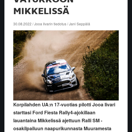
MIKKELISSÄ
30.08.2022 / Jooa Iivarin tiedotus / Jani Seppälä
Korpilahden UA:n 17-vuotias pilotti Jooa Iivari
starttasi Ford Fiesta Rally4-ajokillaan
lauantaina Mikkelissä ajettuun Ralli SM -
osakilpailuun naapurikunnasta Muuramesta