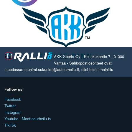
AKK Sports Oy - Kellokukantie 7 - 01300
Vantaa - Sähköpostiosoitteet ovat
muodossa: etunimi.sukunimi@autourheilu.fi, ellei toisin mainittu
Follow us
Facebook
Twitter
Instagram
Youtube - Moottoriurheilu.tv
TikTok