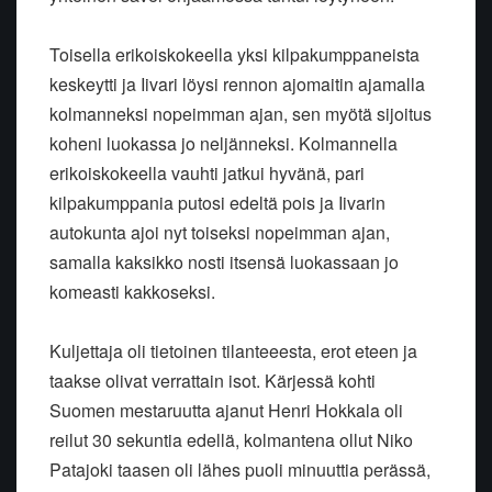
Toisella erikoiskokeella yksi kilpakumppaneista
keskeytti ja Iivari löysi rennon ajomaitin ajamalla
kolmanneksi nopeimman ajan, sen myötä sijoitus
koheni luokassa jo neljänneksi. Kolmannella
erikoiskokeella vauhti jatkui hyvänä, pari
kilpakumppania putosi edeltä pois ja Iivarin
autokunta ajoi nyt toiseksi nopeimman ajan,
samalla kaksikko nosti itsensä luokassaan jo
komeasti kakkoseksi.
Kuljettaja oli tietoinen tilanteeesta, erot eteen ja
taakse olivat verrattain isot. Kärjessä kohti
Suomen mestaruutta ajanut Henri Hokkala oli
reilut 30 sekuntia edellä, kolmantena ollut Niko
Patajoki taasen oli lähes puoli minuuttia perässä,