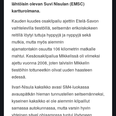
lähtöisin olevan Suvi Nisulan (EMSC)
kartturoimana.
Kauden kuudes osakilpailu ajettiin Etelä-Savon
vaihtelevilla tiestöillä, seitsemän erikoiskokeen
reitillä löytyi tuttuja hyppyjä ja nyppyjä sekä
mutkia, mutta myös aiemmin
ajamatontakin osuutta 106 kilometrin matkalle
mahtui. Kesäosakilpailua Mikkelissä oli viimeksi
ajettu vuonna 2008, joten talvisiin Mikkelin
tiestöihin tottuneetkin olivat uuden haasteen
edessä.
Iivari-Nisula kaksikko avasi SM4-luokassa
avauspätkän hieman tunnustellen seitsemänneksi,
kyseinen kaksikko ei ole aiemmin kilpaillut
samassa autokunnassa, mutta varsin hyvin
yhteinen sävel ohjaamossa tuntui löytyneen.