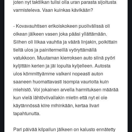
joten nyt taktiikan tulisi olla uran parasta sijoitusta
varmisteleva. Vaan kuinkas kävikään?
- Kovavauhtisen erikoiskokeen puolivälissä oli
oikean jälkeen vasen joka pääsi yllättämään.
Siihen oli liikaa vauhtia ja väärä linjakin, poikittain
tieltä ulos ja painitermeillä vyöryttämällä
vatukkoon. Muutaman kierroksen auto siinä pyöri
kyljittäin kerien ja jäi lopulta kyljelleen. Autosta
ulos kömmittyämme valkeni nopeasti auton
saaneen huomattavasti isompia vaurioita kuin
miehistö. Voi jokainen arvella harmituksen määrää
kun vielä lähtöviivallakin mietin että nyt ei ole
käytännössä kiire mihinkään, kertaa Iivari
tapahtunutta.
Pari päivää kilpailun jälkeen on kalusto ennätetty