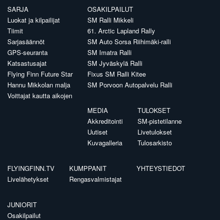
SARJA
OSAKILPAILUT
Luokat ja kilpailijat
SM Ralli Mikkeli
Tiimit
61. Arctic Lapland Rally
Sarjasäännöt
SM Auto Sorsa Riihimäki-ralli
GPS-seuranta
SM Imatra Ralli
Katsastusajat
SM Jyväskylä Ralli
Flying Finn Future Star
Fixus SM Ralli Kitee
Hannu Mikkolan malja
SM Porvoon Autopalvelu Ralli
Voittajat kautta aikojen
MEDIA
TULOKSET
Akkreditointi
SM-pistetilanne
Uutiset
Livetulokset
Kuvagalleria
Tulosarkisto
FLYINGFINN.TV
KUMPPANIT
YHTEYSTIEDOT
Livelähetykset
Rengasvalmistajat
JUNIORIT
Osakilpailut