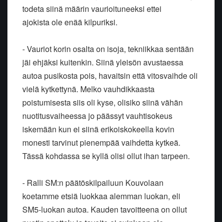
todeta siinä määrin vaurioituneeksi ettei
ajokista ole enää kilpuriksi.
- Vauriot korin osalta on isoja, tekniikkaa sentään
jäi ehjäksi kuitenkin. Siinä yleisön avustaessa
autoa pusikosta pois, havaitsin että vitosvaihde oli
vielä kytkettynä. Melko vauhdikkaasta
poistumisesta siis oli kyse, olisiko siinä vähän
nuotitusvaiheessa jo päässyt vauhtisokeus
iskemään kun ei siinä erikoiskokeella kovin
monesti tarvinut pienempää vaihdetta kytkeä.
Tässä kohdassa se kyllä olisi ollut ihan tarpeen.
- Ralli SM:n päätöskilpailuun Kouvolaan
koetamme etsiä luokkaa alemman luokan, eli
SM5-luokan autoa. Kauden tavoitteena on ollut