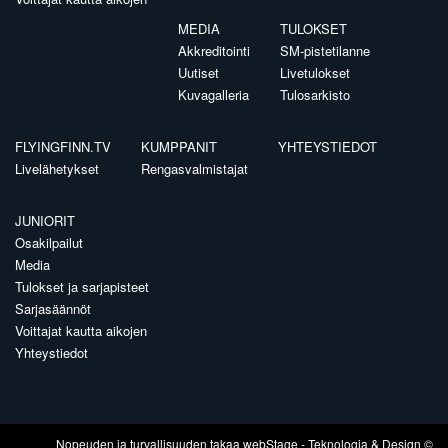
MEDIA
TULOKSET
Akkreditointi
SM-pistetilanne
Uutiset
Livetulokset
Kuvagalleria
Tulosarkisto
FLYINGFINN.TV
KUMPPANIT
YHTEYSTIEDOT
Livelähetykset
Rengasvalmistajat
JUNIORIT
Osakilpailut
Media
Tulokset ja sarjapisteet
Sarjasäännöt
Voittajat kautta aikojen
Yhteystiedot
Nopeuden ja turvallisuuden takaa
webStage
- Teknologia & Design ©