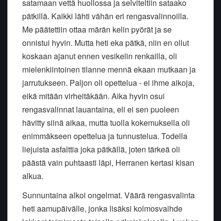
satamaan vettä huollossa ja selviteltiin sataako
pätkillä. Kaikki lähti vähän eri rengasvalinnoilla.
Me päätettiin ottaa märän kelin pyörät ja se
onnistui hyvin. Mutta heti eka pätkä, niin en ollut
koskaan ajanut ennen vesikelin renkailla, oli
mielenkiintoinen tilanne mennä ekaan mutkaan ja
jarrutukseen. Paljon oli opettelua - ei ihme aikoja,
eikä mitään virheitäkään. Aika hyvin osui
rengasvalinnat lauantaina, eli ei sen puoleen
hävitty siinä aikaa, mutta tuolla kokemuksella oli
enimmäkseen opettelua ja tunnustelua. Todella
liejuista asfalttia joka pätkällä, joten tärkeä oli
päästä vain puhtaasti läpi, Herranen kertasi kisan
alkua.
Sunnuntaina alkoi ongelmat. Väärä rengasvalinta
heti aamupäivälle, jonka lisäksi kolmosvaihde