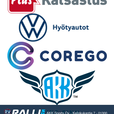
AKK Sports Oy - Kellokukantie 7 - 01300