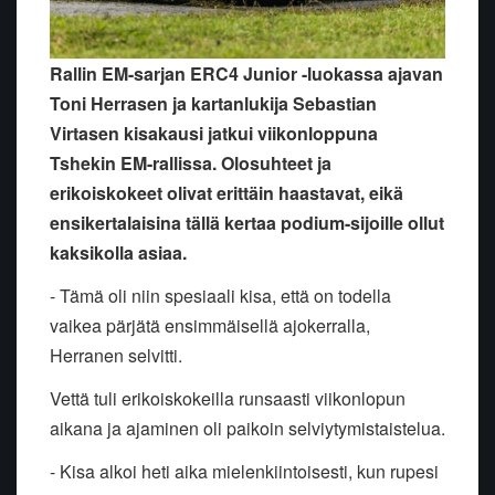
Rallin EM-sarjan ERC4 Junior -luokassa ajavan
Toni Herrasen ja kartanlukija Sebastian
Virtasen kisakausi jatkui viikonloppuna
Tshekin EM-rallissa. Olosuhteet ja
erikoiskokeet olivat erittäin haastavat, eikä
ensikertalaisina tällä kertaa podium-sijoille ollut
kaksikolla asiaa.
- Tämä oli niin spesiaali kisa, että on todella
vaikea pärjätä ensimmäisellä ajokerralla,
Herranen selvitti.
Vettä tuli erikoiskokeilla runsaasti viikonlopun
aikana ja ajaminen oli paikoin selviytymistaistelua.
- Kisa alkoi heti aika mielenkiintoisesti, kun rupesi