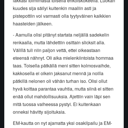
lakkasi toimimasta toisella erikoiskokeella. Luokan
kuudes sija säilyi kuitenkin maaliin asti ja
pistepottiin voi varmasti olla tyytyväinen kaikkien
haasteiden jälkeen.
- Aamulla olisi pitänyt startata neljällä sadekelin
renkaalla, mutta lähdettiin osittain slicksit alla.
Välillä tuli niin paljon vettä, ettei oikeastaan
eteensä nähnyt. Oli aika mielenkiintoista hommaa
taas. Toisella pätkällä meni sitten kolmosvaihde,
kakkosella ei oikein jaksanut mennä ja noilla
pätkillä nelonen oli vähän turhan iso. Olisi ollut
hyvä koittaa parantaa vauhtia, mutta siinä ei sitten
enää ollut mahdollisuuksia. Ajettiin vain läpi sen
mitä tuossa vaiheessa pystyi. Ei kuitenkaan
onneksi hävitty sijoituksia.
EM-kautta on nyt ajamatta yksi osakilpailu ja EM-