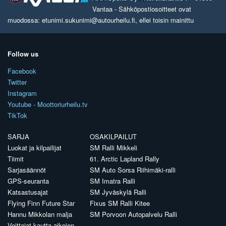
Vantaa - Sähköpostiosoitteet ovat
muodossa: etunimi.sukunimi@autourheilu.fi, ellei toisin mainittu
Follow us
Facebook
Twitter
Instagram
Youtube - Moottoriurheilu.tv
TikTok
SARJA
OSAKILPAILUT
Luokat ja kilpailijat
SM Ralli Mikkeli
Tiimit
61. Arctic Lapland Rally
Sarjasäännöt
SM Auto Sorsa Riihimäki-ralli
GPS-seuranta
SM Imatra Ralli
Katsastusajat
SM Jyväskylä Ralli
Flying Finn Future Star
Fixus SM Ralli Kitee
Hannu Mikkolan malja
SM Porvoon Autopalvelu Ralli
Voittajat kautta aikojen