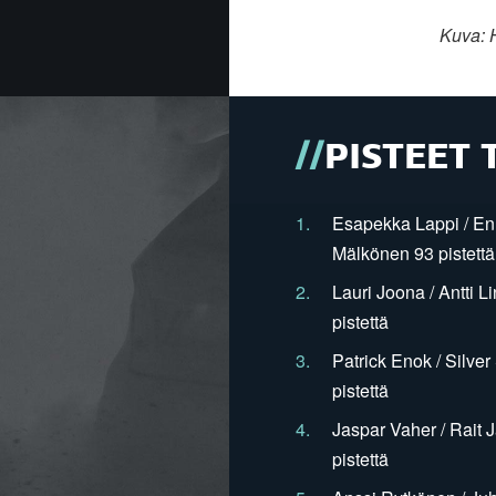
Kuva:
PISTEET 
1.
Esapekka Lappi / En
Mälkönen 93 pistettä
2.
Lauri Joona / Antti L
pistettä
3.
Patrick Enok / Silve
pistettä
4.
Jaspar Vaher / Rait 
pistettä