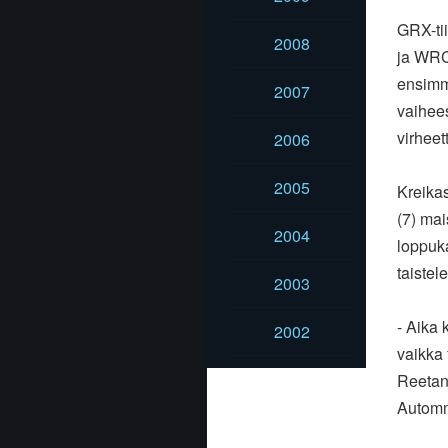
GRX-ti
2008
ja WRC
ensimmä
2007
vaihees
virheet
2006
2005
Kreikas
(7) mai
2004
loppuka
taiste
2003
- Aika 
2002
vaikka
Reetan 
Automme