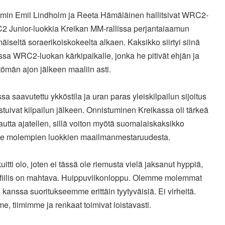
imin Emil Lindholm ja Reeta Hämäläinen hallitsivat WRC2-
2 Junior-luokkia Kreikan MM-rallissa perjantaiaamun
iseltä soraerikoiskokeelta alkaen. Kaksikko siirtyi siinä
sa WRC2-luokan kärkipaikalle, jonka he pitivät ehjän ja
tömän ajon jälkeen maaliin asti.
sa saavutettu ykköstila ja uran paras yleiskilpailun sijoitus
stuivat kilpailun jälkeen. Onnistuminen Kreikassa oli tärkeä
utta ajatellen, sillä voiton myötä suomalaiskaksikko
lee molempien luokkien maailmanmestaruudesta.
kuitti olo, joten ei tässä ole riemusta vielä jaksanut hyppiä,
 fiilis on mahtava. Huippuviikonloppu. Olemme molemmat
kanssa suoritukseemme erittäin tyytyväisiä. Ei virheitä.
, tiimimme ja renkaat toimivat loistavasti.