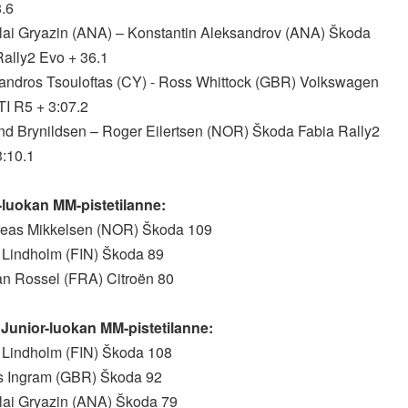
8.6
olai Gryazin (ANA) – Konstantin Aleksandrov (ANA) Škoda
Rally2 Evo + 36.1
xandros Tsouloftas (CY) - Ross Whittock (GBR) Volkswagen
TI R5 + 3:07.2
ind Brynildsen – Roger Eilertsen (NOR) Škoda Fabia Rally2
3:10.1
uokan MM-pistetilanne:
reas Mikkelsen (NOR) Škoda 109
l Lindholm (FIN) Škoda 89
an Rossel (FRA) Citroën 80
unior-luokan MM-pistetilanne:
l Lindholm (FIN) Škoda 108
is Ingram (GBR) Škoda 92
olai Gryazin (ANA) Škoda 79