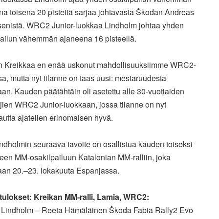
na toisena 20 pistettä sarjaa johtavasta Škodan Andreas
senistä. WRC2 Junior-luokkaa Lindholm johtaa yhden
pailun vähemmän ajaneena 16 pisteellä.
n Kreikkaa en enää uskonut mahdollisuuksiimme WRC2-
a, mutta nyt tilanne on taas uusi: mestaruudesta
laan. Kauden päätähtäin oli asetettu alle 30-vuotiaiden
ajien WRC2 Junior-luokkaan, jossa tilanne on nyt
autta ajatellen erinomaisen hyvä.
ndholmin seuraava tavoite on osallistua kauden toiseksi
een MM-osakilpailuun Katalonian MM-ralliin, joka
laan 20.–23. lokakuuta Espanjassa.
ulokset: Kreikan MM-ralli, Lamia, WRC2:
l Lindholm – Reeta Hämäläinen Škoda Fabia Rally2 Evo