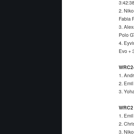
3:42:3
2. Nik
Fabia 
3. Ale
Polo G
4. Eyv
Evo + 
WRC2-l
1. And
2. Emi
3. Yoh
WRC2 J
1. Emi
2. Chr
3. Nik