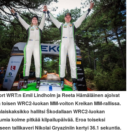
rt WRT:n Emil Lindholm ja Reeta Hämäläinen ajoivat
 toisen WRC2-luokan MM-voiton Kreikan MM-rallissa.
aiskaksikko hallitsi Škodallaan WRC2-luokan
umia kolme pitkää kilpailupäivää. Eroa toiseksi
een tallikaveri Nikolai Gryaziniin kertyi 36.1 sekuntia.