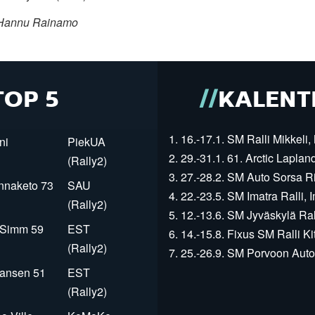
 Hannu Rainamo
TOP 5
KALENT
1. 16.-17.1. SM Ralli Mikkeli, 
ni
PiekUA
2. 29.-31.1. 61. Arctic Laplan
(Rally2)
3. 27.-28.2. SM Auto Sorsa Rii
innaketo 73
SAU
4. 22.-23.5. SM Imatra Ralli, I
(Rally2)
5. 12.-13.6. SM Jyväskylä Rall
r Simm 59
EST
6. 14.-15.8. Fixus SM Ralli Kit
(Rally2)
7. 25.-26.9. SM Porvoon Autop
Jansen 51
EST
(Rally2)