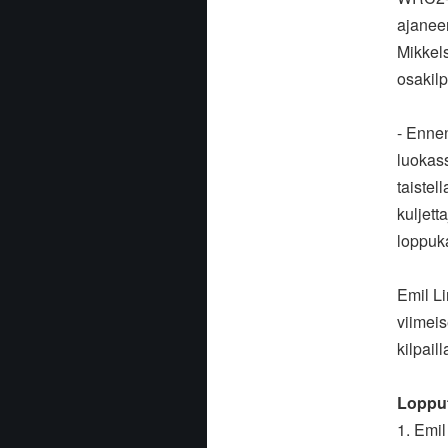
ajanee
Mikkel
osakil
- Enne
luokass
taistel
kuljett
loppuk
Emil Li
viimeis
kilpail
Lopput
1. Emi