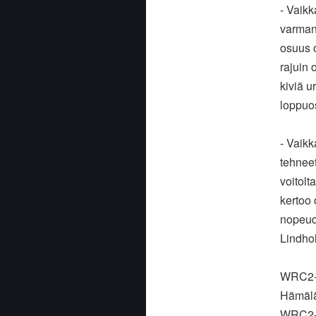
- Vaik
varman 
osuus o
rajuin 
kiviä u
loppuos
- Vaik
tehneet
voitolt
kertoo
nopeude
Lindhol
WRC2- 
Hämälä
WRC2-l