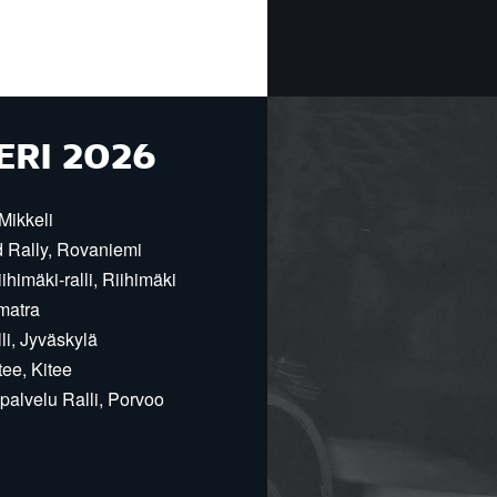
ERI 2026
Mikkeli
d Rally, Rovaniemi
himäki-ralli, Riihimäki
matra
i, Jyväskylä
ee, Kitee
alvelu Ralli, Porvoo