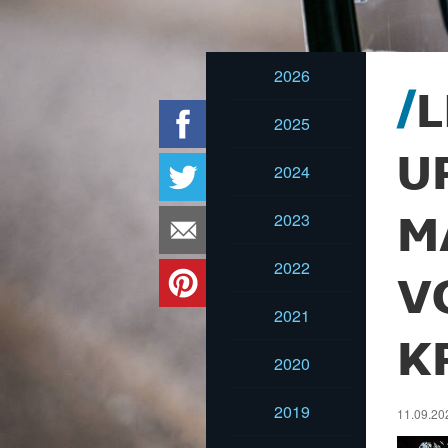
2026
L
2025
U
2024
2023
M
2022
V
2021
K
2020
2019
11.09.20