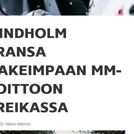
INDHOLM
RANSA
AKEIMPAAN MM-
OITTOON
REIKASSA
22 / Marko Mäkinen