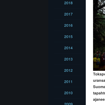
2018
2017
2016
2015
2014
2013
2012
Tokspo
uransa
2011
Suomal
2010
tapaht
ajanees
2009