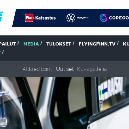
PAILUT
MEDIA
TULOKSET
FLYINGFINN.TV
K
T
Akkreditointi
Uutiset
Kuvagalleria