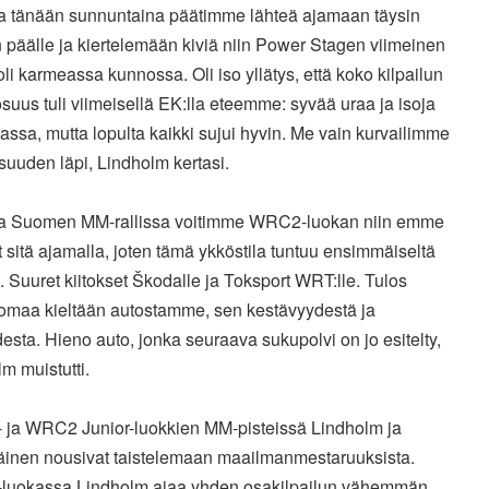
ka tänään sunnuntaina päätimme lähteä ajamaan täysin
päälle ja kiertelemään kiviä niin Power Stagen viimeinen
li karmeassa kunnossa. Oli iso yllätys, että koko kilpailun
osuus tuli viimeisellä EK:lla eteemme: syvää uraa ja isoja
rassa, mutta lopulta kaikki sujui hyvin. Me vain kurvailimme
uuden läpi, Lindholm kertasi.
ka Suomen MM-rallissa voitimme WRC2-luokan niin emme
 sitä ajamalla, joten tämä ykköstila tuntuu ensimmäiseltä
a. Suuret kiitokset Škodalle ja Toksport WRT:lle. Tulos
 omaa kieltään autostamme, sen kestävyydestä ja
sta. Hieno auto, jonka seuraava sukupolvi on jo esitelty,
m muistutti.
ja WRC2 Junior-luokkien MM-pisteissä Lindholm ja
inen nousivat taistelemaan maailmanmestaruuksista.
uokassa Lindholm ajaa yhden osakilpailun vähemmän