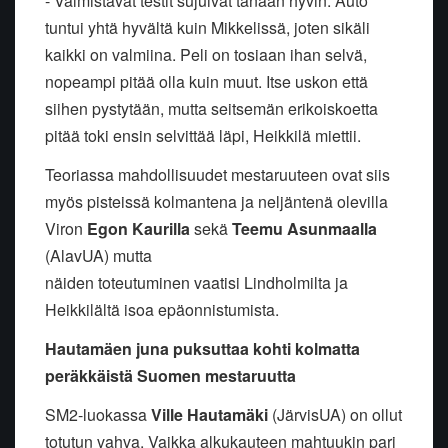
- Valmistavat testit sujuivat tänään hyvin. Auto
tuntui yhtä hyvältä kuin Mikkelissä, joten sikäli
kaikki on valmiina. Peli on tosiaan ihan selvä,
nopeampi pitää olla kuin muut. Itse uskon että
siihen pystytään, mutta seitsemän erikoiskoetta
pitää toki ensin selvittää läpi, Heikkilä miettii.
Teoriassa mahdollisuudet mestaruuteen ovat siis
myös pisteissä kolmantena ja neljäntenä olevilla
Viron
Egon Kaurilla
sekä
Teemu Asunmaalla
(AlavUA) mutta
näiden toteutuminen vaatisi Lindholmilta ja
Heikkilältä isoa epäonnistumista.
Hautamäen juna puksuttaa kohti kolmatta
peräkkäistä Suomen mestaruutta
SM2-luokassa
Ville Hautamäki
(JärvisUA) on ollut
totutun vahva. Vaikka alkukauteen mahtuukin pari