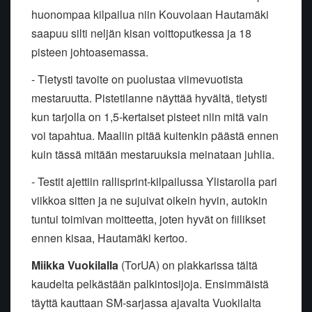
huonompaa kilpailua niin Kouvolaan Hautamäki
saapuu silti neljän kisan voittoputkessa ja 18
pisteen johtoasemassa.
- Tietysti tavoite on puolustaa viimevuotista
mestaruutta. Pistetilanne näyttää hyvältä, tietysti
kun tarjolla on 1,5-kertaiset pisteet niin mitä vain
voi tapahtua. Maaliin pitää kuitenkin päästä ennen
kuin tässä mitään mestaruuksia meinataan juhlia.
- Testit ajettiin rallisprint-kilpailussa Ylistarolla pari
viikkoa sitten ja ne sujuivat oikein hyvin, autokin
tuntui toimivan moitteetta, joten hyvät on fiilikset
ennen kisaa, Hautamäki kertoo.
Miikka Vuokilalla
(TorUA) on plakkarissa tältä
kaudelta pelkästään palkintosijoja. Ensimmäistä
täyttä kauttaan SM-sarjassa ajavalta Vuokilalta