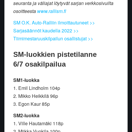
seuranta ja väliajat löytyvät sarjan verkkosivuilta
osoitteesta
www.rallism.fi
SM O.K. Auto-Ralliin ilmoittautuneet >>
Sarjasäännöt kaudella 2022 >>
Tiimimestaruuskilpailun osallistujat >>
SM-luokkien pistetilanne
6/7 osakilpailua
SM1-luokka
1. Emil Lindholm 104p
2. Mikko Heikkilä 96p
3. Egon Kaur 85p
SM2-luokka
1. Ville Hautamäki 118p
2. Miikka Vuokila 100p