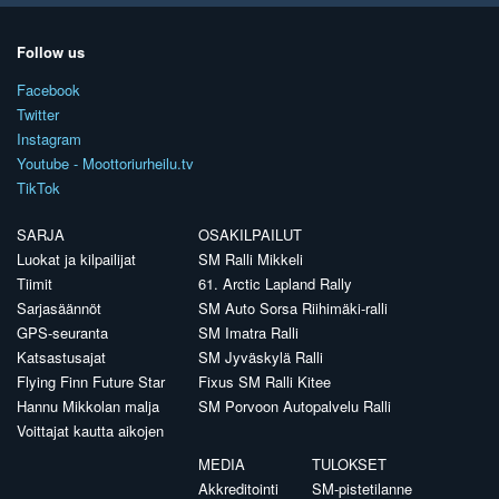
Follow us
Facebook
Twitter
Instagram
Youtube - Moottoriurheilu.tv
TikTok
SARJA
OSAKILPAILUT
Luokat ja kilpailijat
SM Ralli Mikkeli
Tiimit
61. Arctic Lapland Rally
Sarjasäännöt
SM Auto Sorsa Riihimäki-ralli
GPS-seuranta
SM Imatra Ralli
Katsastusajat
SM Jyväskylä Ralli
Flying Finn Future Star
Fixus SM Ralli Kitee
Hannu Mikkolan malja
SM Porvoon Autopalvelu Ralli
Voittajat kautta aikojen
MEDIA
TULOKSET
Akkreditointi
SM-pistetilanne