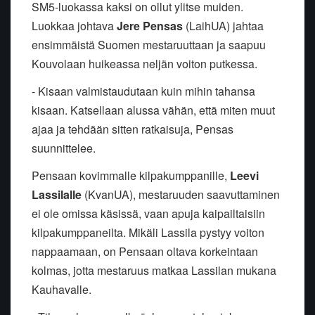
SM5-luokassa kaksi on ollut ylitse muiden.
Luokkaa johtava
Jere Pensas
(LaihUA) jahtaa
ensimmäistä Suomen mestaruuttaan ja saapuu
Kouvolaan huikeassa neljän voiton putkessa.
- Kisaan valmistaudutaan kuin mihin tahansa
kisaan. Katsellaan alussa vähän, että miten muut
ajaa ja tehdään sitten ratkaisuja, Pensas
suunnittelee.
Pensaan kovimmalle kilpakumppanille,
Leevi
Lassilalle
(KvanUA), mestaruuden saavuttaminen
ei ole omissa käsissä, vaan apuja kaipailtaisiin
kilpakumppaneilta. Mikäli Lassila pystyy voiton
nappaamaan, on Pensaan oltava korkeintaan
kolmas, jotta mestaruus matkaa Lassilan mukana
Kauhavalle.