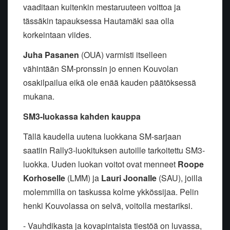
vaaditaan kuitenkin mestaruuteen voittoa ja
tässäkin tapauksessa Hautamäki saa olla
korkeintaan viides.
Juha Pasanen
(OUA) varmisti itselleen
vähintään SM-pronssin jo ennen Kouvolan
osakilpailua eikä ole enää kauden päätöksessä
mukana.
SM3-luokassa kahden kauppa
Tällä kaudella uutena luokkana SM-sarjaan
saatiin Rally3-luokituksen autoille tarkoitettu SM3-
luokka. Uuden luokan voitot ovat menneet
Roope
Korhoselle
(LMM) ja
Lauri Joonalle
(SAU), joilla
molemmilla on taskussa kolme ykkössijaa. Pelin
henki Kouvolassa on selvä, voitolla mestariksi.
- Vauhdikasta ja kovapintaista tiestöä on luvassa,