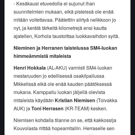
- Kesäkausi etuvedolla ei sujunut ihan
suunnitelmien mukaan, eikä pisteissä ole enää
mitään voitettavaa. Päätettiin siirtyä nelikkoon jo
nyt, ja kerätä tärkeitä kilometrejä ensi kautta
ajatellen, Korhola taustoittaa luokkavaihdon syitä.
Nieminen ja Herranen taistelussa SM4-luokan
himmeämmistä mitaleista
Henri Hokkala
(AL-AKU) varmisti SM4-luokan
mestaruuden jo edellisessä osakilpailussa
Mikkelissä eikä ole enää kauden päätöksessä
mukana. Kamppailu luokan jäljellä olevista
mitaleista käydään
Kristian Niemisen
(Toivakka
AUK) ja
Toni Herrasen
(KR-TEAM) kesken.
Niemisen kohdalla tilanne on se, että kakkossija
Kouvolasta riittää hopeamitaliin. Herraselle sen