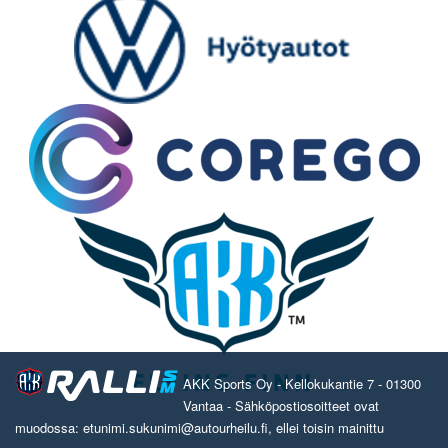
AKK Sports Oy - Kellokukantie 7 - 01300
Vantaa - Sähköpostiosoitteet ovat
muodossa: etunimi.sukunimi@autourheilu.fi, ellei toisin mainittu