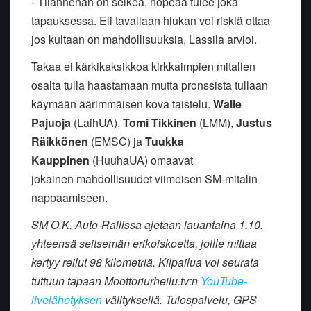
- Tilannehan on selkeä, hopeaa tulee joka
tapauksessa. Eli tavallaan hiukan voi riskiä ottaa
jos kultaan on mahdollisuuksia, Lassila arvioi.
Takaa ei kärkikaksikkoa kirkkaimpien mitalien
osalta tulla haastamaan mutta pronssista tullaan
käymään äärimmäisen kova taistelu.
Walle
Pajuoja
(LaihUA),
Tomi Tikkinen
(LMM),
Justus
Räikkönen
(EMSC) ja
Tuukka
Kauppinen
(HuuhaUA) omaavat
jokainen mahdollisuudet viimeisen SM-mitalin
nappaamiseen.
SM O.K. Auto-Rallissa ajetaan lauantaina 1.10.
yhteensä seitsemän erikoiskoetta, joille mittaa
kertyy reilut 98 kilometriä. Kilpailua voi seurata
tuttuun tapaan Moottoriurheilu.tv:n
YouTube-
livelähetyksen
välityksellä. Tulospalvelu, GPS-