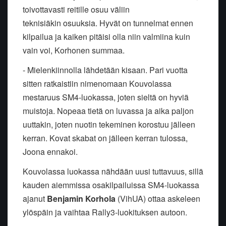
toivottavasti reitille osuu väliin
teknisiäkin osuuksia. Hyvät on tunnelmat ennen
kilpailua ja kaiken pitäisi olla niin valmiina kuin
vain voi, Korhonen summaa.
- Mielenkiinnolla lähdetään kisaan. Pari vuotta
sitten ratkaistiin nimenomaan Kouvolassa
mestaruus SM4-luokassa, joten sieltä on hyviä
muistoja. Nopeaa tietä on luvassa ja aika paljon
uuttakin, joten nuotin tekeminen korostuu jälleen
kerran. Kovat skabat on jälleen kerran tulossa,
Joona ennakoi.
Kouvolassa luokassa nähdään uusi tuttavuus, sillä
kauden aiemmissa osakilpailuissa SM4-luokassa
ajanut
Benjamin Korhola
(VihUA) ottaa askeleen
ylöspäin ja vaihtaa Rally3-luokituksen autoon.