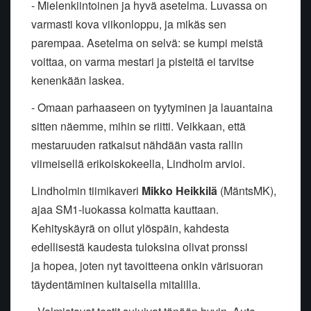
- Mielenkiintoinen ja hyvä asetelma. Luvassa on
varmasti kova viikonloppu, ja mikäs sen
parempaa. Asetelma on selvä: se kumpi meistä
voittaa, on varma mestari ja pisteitä ei tarvitse
kenenkään laskea.
- Omaan parhaaseen on tyytyminen ja lauantaina
sitten näemme, mihin se riitti. Veikkaan, että
mestaruuden ratkaisut nähdään vasta rallin
viimeisellä erikoiskokeella, Lindholm arvioi.
Lindholmin tiimikaveri
Mikko Heikkilä
(MäntsMK),
ajaa SM1-luokassa kolmatta kauttaan.
Kehityskäyrä on ollut ylöspäin, kahdesta
edellisestä kaudesta tuloksina olivat pronssi
ja hopea, joten nyt tavoitteena onkin värisuoran
täydentäminen kultaisella mitalilla.